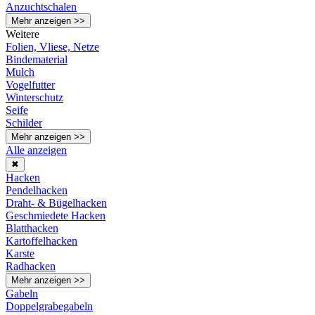
Anzuchtschalen
Mehr anzeigen >>
Weitere
Folien, Vliese, Netze
Bindematerial
Mulch
Vogelfutter
Winterschutz
Seife
Schilder
Mehr anzeigen >>
Alle anzeigen
✖
Hacken
Pendelhacken
Draht- & Bügelhacken
Geschmiedete Hacken
Blatthacken
Kartoffelhacken
Karste
Radhacken
Mehr anzeigen >>
Gabeln
Doppelgrabegabeln