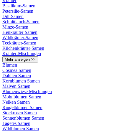
Kräuter
Basilikum-Samen
Petersilie-Samen
Dill-Samen
Schnittlauch-Samen
Minze-Samen
Heilkräuter-Samen
Wildkräuter-Samen
Teekräuter-Samen
Küchenkräuter-Samen
Kräuter-Mischungen
Mehr anzeigen >>
Blumen
Cosmea Samen
Dahlien Samen
Kornblumen Samen
Malven Samen
Blumenwiese Mischungen
Mohnblumen Samen
Nelken Samen
Ringelblumen Samen
Stockrosen Samen
Sonnenblumen Samen
Tagetes Samen
Wildblumen Samen