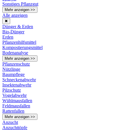
Sonstiges Pflanzgut
Mehr anzeigen >>
Alle anzeigen
✖
Dünger & Erden
Bio-Dünger
Erden
Pflanzenhilfsmittel
Kompostierungsmittel
Bodenanalyse
Mehr anzeigen >>
Pflanzenschutz
Nützlinge
Baumpflege
Schneckenabwehr
Insektenabwehr
Pilzschutz
Vogelabwehr
Wühlmausfallen
Feldmausfallen
Rattenfallen
Mehr anzeigen >>
Anzucht
Anzuchttöpfe