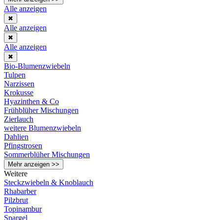
Alle anzeigen
✖
Alle anzeigen
✖
Alle anzeigen
✖
Bio-Blumenzwiebeln
Tulpen
Narzissen
Krokusse
Hyazinthen & Co
Frühblüher Mischungen
Zierlauch
weitere Blumenzwiebeln
Dahlien
Pfingstrosen
Sommerblüher Mischungen
Mehr anzeigen >>
Weitere
Steckzwiebeln & Knoblauch
Rhabarber
Pilzbrut
Topinambur
Spargel