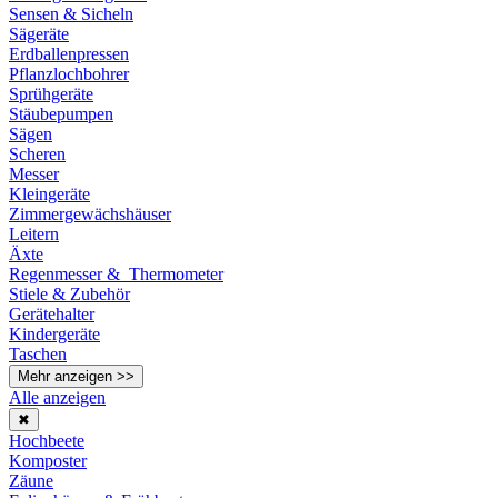
Sensen & Sicheln
Sägeräte
Erdballenpressen
Pflanzlochbohrer
Sprühgeräte
Stäubepumpen
Sägen
Scheren
Messer
Kleingeräte
Zimmergewächshäuser
Leitern
Äxte
Regenmesser & Thermometer
Stiele & Zubehör
Gerätehalter
Kindergeräte
Taschen
Mehr anzeigen >>
Alle anzeigen
✖
Hochbeete
Komposter
Zäune