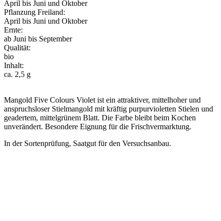
April bis Juni und Oktober
Pflanzung Freiland:
April bis Juni und Oktober
Ernte:
ab Juni bis September
Qualität:
bio
Inhalt:
ca. 2,5 g
Mangold Five Colours Violet ist ein attraktiver, mittelhoher und
anspruchsloser Stielmangold mit kräftig purpurvioletten Stielen und
geadertem, mittelgrünem Blatt. Die Farbe bleibt beim Kochen
unverändert. Besondere Eignung für die Frischvermarktung.
In der Sortenprüfung, Saatgut für den Versuchsanbau.
Voranzucht
Aussaat Freiland
Pflanzung Freiland
Ernte
Jan
Feb