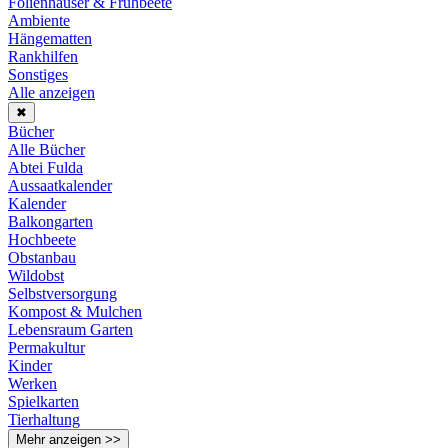
Folienhäuser & Frühbeete
Ambiente
Hängematten
Rankhilfen
Sonstiges
Alle anzeigen
✖
Bücher
Alle Bücher
Abtei Fulda
Aussaatkalender
Kalender
Balkongarten
Hochbeete
Obstanbau
Wildobst
Selbstversorgung
Kompost & Mulchen
Lebensraum Garten
Permakultur
Kinder
Werken
Spielkarten
Tierhaltung
Mehr anzeigen >>