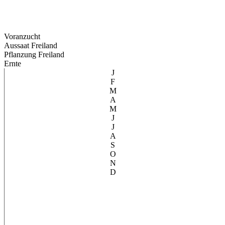
Voranzucht
Aussaat Freiland
Pflanzung Freiland
Ernte
J
F
M
A
M
J
J
A
S
O
N
D