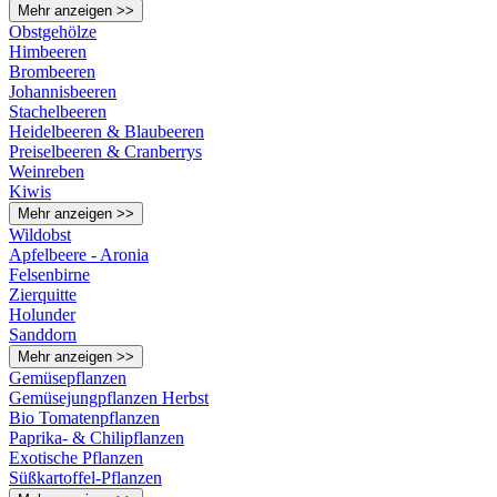
Mehr anzeigen >>
Obstgehölze
Himbeeren
Brombeeren
Johannisbeeren
Stachelbeeren
Heidelbeeren & Blaubeeren
Preiselbeeren & Cranberrys
Weinreben
Kiwis
Mehr anzeigen >>
Wildobst
Apfelbeere - Aronia
Felsenbirne
Zierquitte
Holunder
Sanddorn
Mehr anzeigen >>
Gemüsepflanzen
Gemüsejungpflanzen Herbst
Bio Tomatenpflanzen
Paprika- & Chilipflanzen
Exotische Pflanzen
Süßkartoffel-Pflanzen