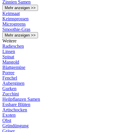
Zinnien Samen
Mehr anzeigen >>
Keimsaat
Keimsprossen
Microgreens
Smoothie-Gras
Mehr anzeigen >>
Weitere
Radieschen
Linsen
Spinat
Mangold
Blattgemüse
Porree
Fenchel
Auberginen
Gurken
Zucchini
Heilpflanzen Samen
Essbare Blüten
Artischocken
Exoten
Obst
Gründüngung
Gräser