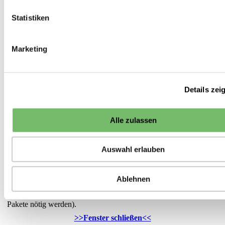
Biosaatgut
Mangold
Statistiken
Mangold Five Colours Violet
<<
Mangold
20 von 22
>>
Marketing
*Hinweis zu den Lieferzeiten:
Die Lieferung von Saisonware (Pflanzen, Pflanzkartoffeln,
Pflanzgut etc.) erfolgt bei frostfreier Witterung
ab
dem
Details zei
angegebenen Lieferzeitpunkt. Die Auslieferung erfolgt in der
Reihenfolge des Eingangs der Bestellungen. Darüber hinaus
versuchen wir Ihre Wünsche zum Liefertermin zu berücksichtigen.
Alle zulassen
Sonstige Ware, die sofort lieferbar ist, liefern wir in der Regel
innerhalb von 5 Werktagen ab Eingang der Bestellung. Falls Ware
Auswahl erlauben
nicht sofort verfügbar ist, ist die voraussichtliche Lieferzeit oder
das Datum der nächsten Nachlieferung an dieser Stelle angegeben.
Grundsätzlich versuchen wir die Anzahl der Sendungen gering zu
Ablehnen
halten. Daher versenden wir Ihre gesamte Bestellung erst dann,
wenn alle Artikel verfügbar sind (sofern nicht ohnehin mehrere
Pakete nötig werden).
>>Fenster schließen<<