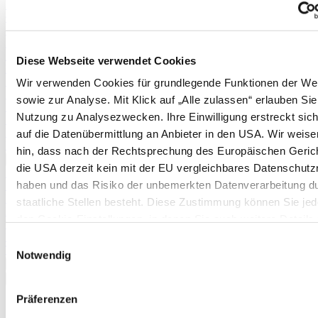
Physalis
Cranberries
Schneiden von Weinreben
Erdnüsse
Rhabarber
Diese Webseite verwendet Cookies
Erdnüsse
Spargel (aus Pflänzchen)
Wir verwenden Cookies für grundlegende Funktionen der We
Stachelbeeren
sowie zur Analyse. Mit Klick auf „Alle zulassen“ erlauben Sie
Kartoffeln
Nutzung zu Analysezwecken. Ihre Einwilligung erstreckt sic
Pflanzanleitung und Befruchtertabelle für Apfelbäume
Pflanzanleitung und Befruchtertabelle für Birnbäume
auf die Datenübermittlung an Anbieter in den USA. Wir weise
Pflanzkartoffeltabelle
hin, dass nach der Rechtsprechung des Europäischen Geric
Mehr anzeigen >>
die USA derzeit kein mit der EU vergleichbares Datenschutz
Pflanzkartoffeltabelle
haben und das Risiko der unbemerkten Datenverarbeitung d
Boden & Düngung
Düngertabelle
staatliche Stellen besteht. Diese Zustimmung können Sie jede
Brennnesseljauche
den Cookie-Einstellungen, in denen Sie auch weitere Details
Mulchen im Garten
unseren Cookies finden, widerrufen oder abstufen. Nähere
Mulchen im Gewächshaus
Einwilligungsauswahl
Terra Preta
Informationen zu Cookies finden Sie in
Notwendig
Mehr anzeigen >>
unserer Datenschutzerklärung.
✖
<
Zurück
|
Präferenzen
Startseite