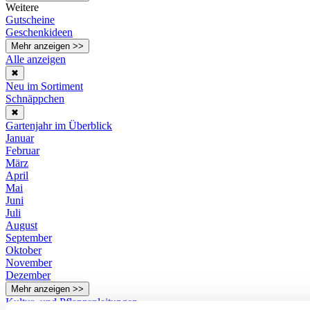
Weitere
Gutscheine
Geschenkideen
Mehr anzeigen >>
Alle anzeigen
✖
Neu im Sortiment
Schnäppchen
✖
Gartenjahr im Überblick
Januar
Februar
März
April
Mai
Juni
Juli
August
September
Oktober
November
Dezember
Mehr anzeigen >>
Kultur- und Pflanzanleitungen