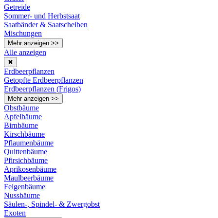
Getreide
Sommer- und Herbstsaat
Saatbänder & Saatscheiben
Mischungen
Mehr anzeigen >>
Alle anzeigen
✖
Erdbeerpflanzen
Getopfte Erdbeerpflanzen
Erdbeerpflanzen (Frigos)
Mehr anzeigen >>
Obstbäume
Apfelbäume
Birnbäume
Kirschbäume
Pflaumenbäume
Quittenbäume
Pfirsichbäume
Aprikosenbäume
Maulbeerbäume
Feigenbäume
Nussbäume
Säulen-, Spindel- & Zwergobst
Exoten