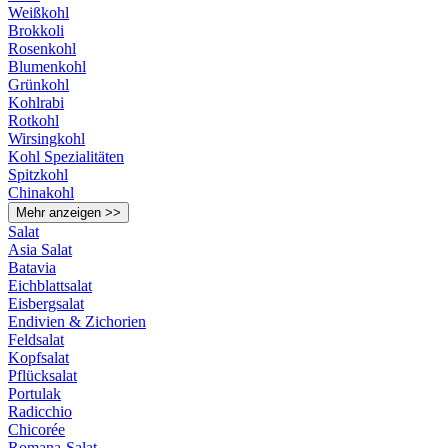
Weißkohl
Brokkoli
Rosenkohl
Blumenkohl
Grünkohl
Kohlrabi
Rotkohl
Wirsingkohl
Kohl Spezialitäten
Spitzkohl
Chinakohl
Mehr anzeigen >>
Salat
Asia Salat
Batavia
Eichblattsalat
Eisbergsalat
Endivien & Zichorien
Feldsalat
Kopfsalat
Pflücksalat
Portulak
Radicchio
Chicorée
Romana-Salat