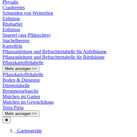
Physalis
Cranberries
Schneiden von Weinreben
Erdnüsse
Rhabarber
Erdnüsse
Spargel (aus Pflänzchen)
Stachelbeeren
Kartoffeln
Pflanzanleitung und Befruchtertabelle für Apfelbäume
Pflanzanleitung und Befruchtertabelle für Birnbäume
Pflanzkartoffeltabelle
Mehr anzeigen >>
Pflanzkartoffeltabelle
Boden & Düngung
Düngertabelle
Brennnesseljauche
Mulchen im Garten
Mulchen im Gewächshaus
Terra Preta
Mehr anzeigen >>
✖
Gartengeräte