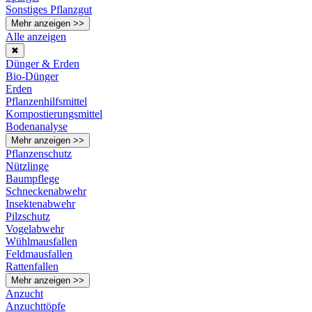
Sonstiges Pflanzgut
Mehr anzeigen >>
Alle anzeigen
✖
Dünger & Erden
Bio-Dünger
Erden
Pflanzenhilfsmittel
Kompostierungsmittel
Bodenanalyse
Mehr anzeigen >>
Pflanzenschutz
Nützlinge
Baumpflege
Schneckenabwehr
Insektenabwehr
Pilzschutz
Vogelabwehr
Wühlmausfallen
Feldmausfallen
Rattenfallen
Mehr anzeigen >>
Anzucht
Anzuchttöpfe