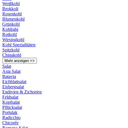
Weißkohl
Brokkoli
Rosenkohl
Blumenkohl
Grünkohl
Kohlrabi
Rotkohl
Wirsingkohl
Kohl Spezialitäten
Spitzkohl
Chinakohl
Mehr anzeigen >>
Salat
Asia Salat
Batavia
Eichblattsalat
Eisbergsalat
Endivien & Zichorien
Feldsalat
Kopfsalat
Pflücksalat
Portulak
Radicchio
Chicorée
Romana-Salat