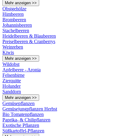
Mehr anzeigen >>
Obstgehölze
Himbeeren
Brombeeren
Johannisbeeren
Stachelbeeren
Heidelbeeren & Blaubeeren
Preiselbeeren & Cranberrys
Weinreben
Kiwis
Mehr anzeigen >>
Wildobst
Apfelbeere - Aronia
Felsenbirne
Zierquitte
Holunder
Sanddorn
Mehr anzeigen >>
Gemüsepflanzen
Gemüsejungpflanzen Herbst
Bio Tomatenpflanzen
Paprika- & Chilipflanzen
Exotische Pflanzen
Süßkartoffel-Pflanzen