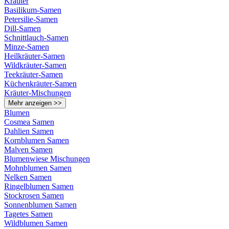
Kräuter
Basilikum-Samen
Petersilie-Samen
Dill-Samen
Schnittlauch-Samen
Minze-Samen
Heilkräuter-Samen
Wildkräuter-Samen
Teekräuter-Samen
Küchenkräuter-Samen
Kräuter-Mischungen
Mehr anzeigen >>
Blumen
Cosmea Samen
Dahlien Samen
Kornblumen Samen
Malven Samen
Blumenwiese Mischungen
Mohnblumen Samen
Nelken Samen
Ringelblumen Samen
Stockrosen Samen
Sonnenblumen Samen
Tagetes Samen
Wildblumen Samen