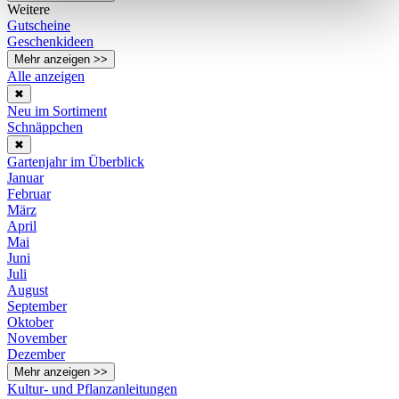
Weitere
Gutscheine
Geschenkideen
Mehr anzeigen >>
Alle anzeigen
✖
Neu im Sortiment
Schnäppchen
✖
Gartenjahr im Überblick
Januar
Februar
März
April
Mai
Juni
Juli
August
September
Oktober
November
Dezember
Mehr anzeigen >>
Kultur- und Pflanzanleitungen