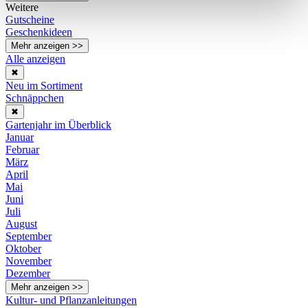
Weitere
Gutscheine
Geschenkideen
Mehr anzeigen >>
Alle anzeigen
✖
Neu im Sortiment
Schnäppchen
✖
Gartenjahr im Überblick
Januar
Februar
März
April
Mai
Juni
Juli
August
September
Oktober
November
Dezember
Mehr anzeigen >>
Kultur- und Pflanzanleitungen