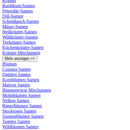
Kräuter
Basilikum-Samen
Petersilie-Samen
Dill-Samen
Schnittlauch-Samen
Minze-Samen
Heilkräuter-Samen
Wildkräuter-Samen
Teekräuter-Samen
Küchenkräuter-Samen
Kräuter-Mischungen
Mehr anzeigen >>
Blumen
Cosmea Samen
Dahlien Samen
Kornblumen Samen
Malven Samen
Blumenwiese Mischungen
Mohnblumen Samen
Nelken Samen
Ringelblumen Samen
Stockrosen Samen
Sonnenblumen Samen
Tagetes Samen
Wildblumen Samen