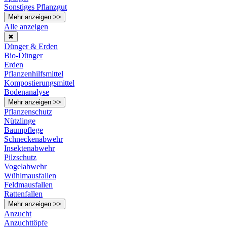
Sonstiges Pflanzgut
Mehr anzeigen >>
Alle anzeigen
✖
Dünger & Erden
Bio-Dünger
Erden
Pflanzenhilfsmittel
Kompostierungsmittel
Bodenanalyse
Mehr anzeigen >>
Pflanzenschutz
Nützlinge
Baumpflege
Schneckenabwehr
Insektenabwehr
Pilzschutz
Vogelabwehr
Wühlmausfallen
Feldmausfallen
Rattenfallen
Mehr anzeigen >>
Anzucht
Anzuchttöpfe