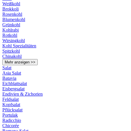
Weißkohl
Brokkoli
Rosenkohl
Blumenkohl
Grünkohl
Kohlrabi
Rotkohl
Wirsingkohl
Kohl Spezialitäten
Spitzkohl
Chinakohl
Mehr anzeigen >>
Salat
Asia Salat
Batavia
Eichblattsalat
Eisbergsalat
Endivien & Zichorien
Feldsalat
Kopfsalat
Pflücksalat
Portulak
Radicchio
Chicorée
Romana-Salat