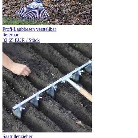
Profi-Laubbesen verstellbar
lieferbar
32,65 EUR
/ Stück
Saatrillenzieher