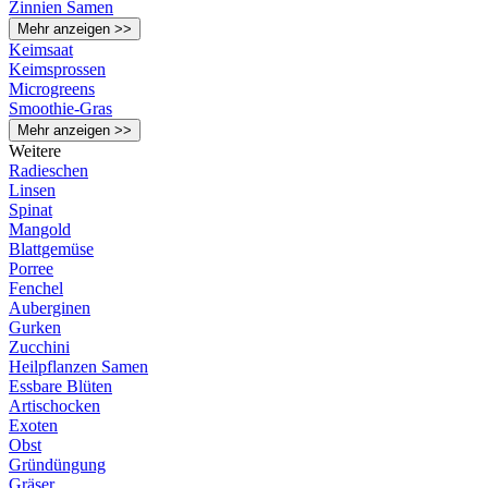
Zinnien Samen
Mehr anzeigen >>
Keimsaat
Keimsprossen
Microgreens
Smoothie-Gras
Mehr anzeigen >>
Weitere
Radieschen
Linsen
Spinat
Mangold
Blattgemüse
Porree
Fenchel
Auberginen
Gurken
Zucchini
Heilpflanzen Samen
Essbare Blüten
Artischocken
Exoten
Obst
Gründüngung
Gräser