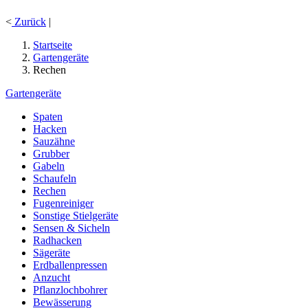
<
Zurück
|
Startseite
Gartengeräte
Rechen
Gartengeräte
Spaten
Hacken
Sauzähne
Grubber
Gabeln
Schaufeln
Rechen
Fugenreiniger
Sonstige Stielgeräte
Sensen & Sicheln
Radhacken
Sägeräte
Erdballenpressen
Anzucht
Pflanzlochbohrer
Bewässerung