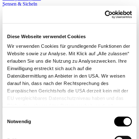
Sensen & Sicheln
Sägeräte
Erdballenpressen
Pflanzlochbohrer
Sprühgeräte
Stäubepumpen
Diese Webseite verwendet Cookies
Sägen
Scheren
Wir verwenden Cookies für grundlegende Funktionen der
Messer
Website sowie zur Analyse. Mit Klick auf „Alle zulassen“
Kleingeräte
Zimmergewächshäuser
erlauben Sie uns die Nutzung zu Analysezwecken. Ihre
Leitern
Einwilligung erstreckt sich auch auf die
Äxte
Datenübermittlung an Anbieter in den USA. Wir weisen
Regenmesser & Thermometer
Stiele & Zubehör
darauf hin, dass nach der Rechtsprechung des
Gerätehalter
Europäischen Gerichtshofs die USA derzeit kein mit der
Kindergeräte
EU vergleichbares Datenschutzniveau haben und das
Taschen
Mehr anzeigen >>
Risiko der unbemerkten Datenverarbeitung durch
Alle anzeigen
staatliche Stellen besteht. Diese Zustimmung können Sie
Einwilligungsauswahl
✖
jederzeit in den Cookie-Einstellungen, in denen Sie auch
Notwendig
Hochbeete
weitere Details zu unseren Cookies finden, widerrufen
Komposter
Zäune
oder abstufen. Nähere Informationen zu Cookies finden