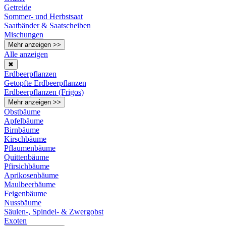
Getreide
Sommer- und Herbstsaat
Saatbänder & Saatscheiben
Mischungen
Mehr anzeigen >>
Alle anzeigen
✖
Erdbeerpflanzen
Getopfte Erdbeerpflanzen
Erdbeerpflanzen (Frigos)
Mehr anzeigen >>
Obstbäume
Apfelbäume
Birnbäume
Kirschbäume
Pflaumenbäume
Quittenbäume
Pfirsichbäume
Aprikosenbäume
Maulbeerbäume
Feigenbäume
Nussbäume
Säulen-, Spindel- & Zwergobst
Exoten