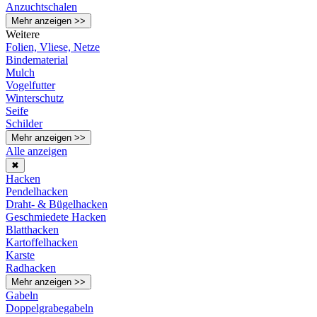
Anzuchtschalen
Mehr anzeigen >>
Weitere
Folien, Vliese, Netze
Bindematerial
Mulch
Vogelfutter
Winterschutz
Seife
Schilder
Mehr anzeigen >>
Alle anzeigen
✖
Hacken
Pendelhacken
Draht- & Bügelhacken
Geschmiedete Hacken
Blatthacken
Kartoffelhacken
Karste
Radhacken
Mehr anzeigen >>
Gabeln
Doppelgrabegabeln