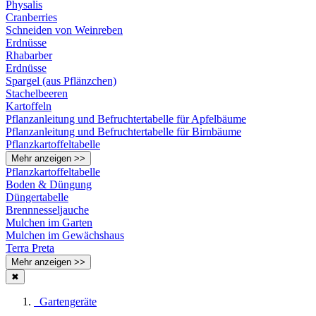
Physalis
Cranberries
Schneiden von Weinreben
Erdnüsse
Rhabarber
Erdnüsse
Spargel (aus Pflänzchen)
Stachelbeeren
Kartoffeln
Pflanzanleitung und Befruchtertabelle für Apfelbäume
Pflanzanleitung und Befruchtertabelle für Birnbäume
Pflanzkartoffeltabelle
Mehr anzeigen >>
Pflanzkartoffeltabelle
Boden & Düngung
Düngertabelle
Brennnesseljauche
Mulchen im Garten
Mulchen im Gewächshaus
Terra Preta
Mehr anzeigen >>
✖
Gartengeräte