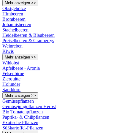
Mehr anzeigen >>
Obstgehölze
Himbeeren
Brombeeren
Johannisbeeren
Stachelbeeren
Heidelbeeren & Blaubeeren
Preiselbeeren & Cranberrys
Weinreben
Kiwis
Mehr anzeigen >>
Wildobst
Apfelbeere - Aronia
Felsenbirne
Zierquitte
Holunder
Sanddorn
Mehr anzeigen >>
Gemüsepflanzen
Gemüsejungpflanzen Herbst
Bio Tomatenpflanzen
Paprika- & Chilipflanzen
Exotische Pflanzen
Süßkartoffel-Pflanzen