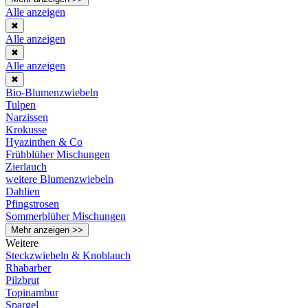
Alle anzeigen
✖
Alle anzeigen
✖
Alle anzeigen
✖
Bio-Blumenzwiebeln
Tulpen
Narzissen
Krokusse
Hyazinthen & Co
Frühblüher Mischungen
Zierlauch
weitere Blumenzwiebeln
Dahlien
Pfingstrosen
Sommerblüher Mischungen
Mehr anzeigen >>
Weitere
Steckzwiebeln & Knoblauch
Rhabarber
Pilzbrut
Topinambur
Spargel