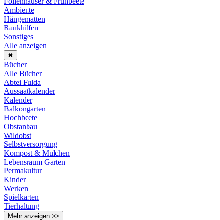
Folienhäuser & Frühbeete
Ambiente
Hängematten
Rankhilfen
Sonstiges
Alle anzeigen
✖
Bücher
Alle Bücher
Abtei Fulda
Aussaatkalender
Kalender
Balkongarten
Hochbeete
Obstanbau
Wildobst
Selbstversorgung
Kompost & Mulchen
Lebensraum Garten
Permakultur
Kinder
Werken
Spielkarten
Tierhaltung
Mehr anzeigen >>