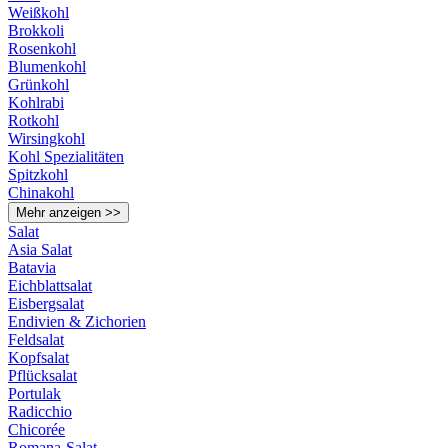
Weißkohl
Brokkoli
Rosenkohl
Blumenkohl
Grünkohl
Kohlrabi
Rotkohl
Wirsingkohl
Kohl Spezialitäten
Spitzkohl
Chinakohl
Mehr anzeigen >>
Salat
Asia Salat
Batavia
Eichblattsalat
Eisbergsalat
Endivien & Zichorien
Feldsalat
Kopfsalat
Pflücksalat
Portulak
Radicchio
Chicorée
Romana-Salat