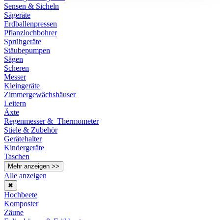
Sensen & Sicheln
Sägeräte
Erdballenpressen
Pflanzlochbohrer
Sprühgeräte
Stäubepumpen
Sägen
Scheren
Messer
Kleingeräte
Zimmergewächshäuser
Leitern
Äxte
Regenmesser & Thermometer
Stiele & Zubehör
Gerätehalter
Kindergeräte
Taschen
Mehr anzeigen >>
Alle anzeigen
✖
Hochbeete
Komposter
Zäune