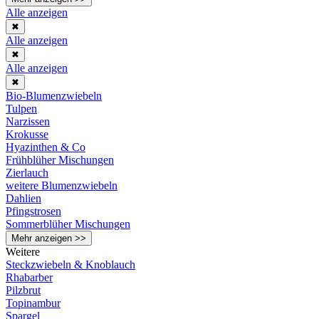
Alle anzeigen
✖
Alle anzeigen
✖
Alle anzeigen
✖
Bio-Blumenzwiebeln
Tulpen
Narzissen
Krokusse
Hyazinthen & Co
Frühblüher Mischungen
Zierlauch
weitere Blumenzwiebeln
Dahlien
Pfingstrosen
Sommerblüher Mischungen
Mehr anzeigen >>
Weitere
Steckzwiebeln & Knoblauch
Rhabarber
Pilzbrut
Topinambur
Spargel