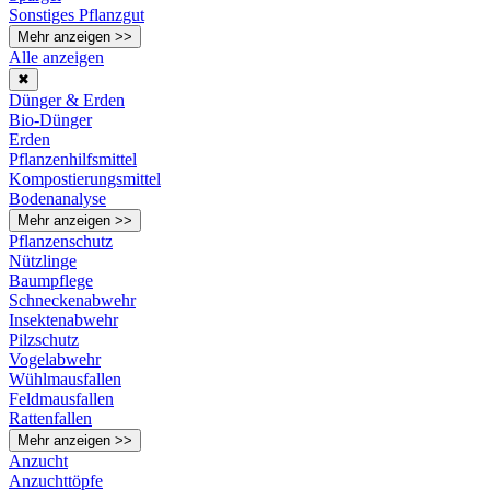
Sonstiges Pflanzgut
Mehr anzeigen >>
Alle anzeigen
✖
Dünger & Erden
Bio-Dünger
Erden
Pflanzenhilfsmittel
Kompostierungsmittel
Bodenanalyse
Mehr anzeigen >>
Pflanzenschutz
Nützlinge
Baumpflege
Schneckenabwehr
Insektenabwehr
Pilzschutz
Vogelabwehr
Wühlmausfallen
Feldmausfallen
Rattenfallen
Mehr anzeigen >>
Anzucht
Anzuchttöpfe