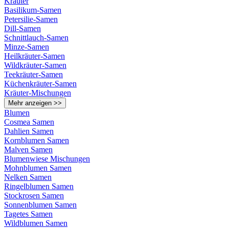
Kräuter
Basilikum-Samen
Petersilie-Samen
Dill-Samen
Schnittlauch-Samen
Minze-Samen
Heilkräuter-Samen
Wildkräuter-Samen
Teekräuter-Samen
Küchenkräuter-Samen
Kräuter-Mischungen
Mehr anzeigen >>
Blumen
Cosmea Samen
Dahlien Samen
Kornblumen Samen
Malven Samen
Blumenwiese Mischungen
Mohnblumen Samen
Nelken Samen
Ringelblumen Samen
Stockrosen Samen
Sonnenblumen Samen
Tagetes Samen
Wildblumen Samen