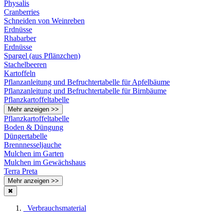
Physalis
Cranberries
Schneiden von Weinreben
Erdnüsse
Rhabarber
Erdnüsse
Spargel (aus Pflänzchen)
Stachelbeeren
Kartoffeln
Pflanzanleitung und Befruchtertabelle für Apfelbäume
Pflanzanleitung und Befruchtertabelle für Birnbäume
Pflanzkartoffeltabelle
Mehr anzeigen >>
Pflanzkartoffeltabelle
Boden & Düngung
Düngertabelle
Brennnesseljauche
Mulchen im Garten
Mulchen im Gewächshaus
Terra Preta
Mehr anzeigen >>
✖
Verbrauchsmaterial