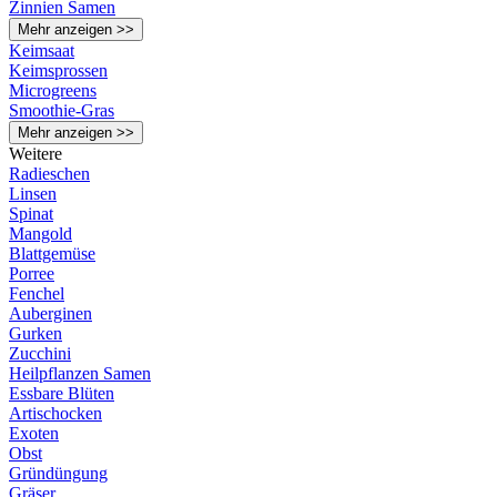
Zinnien Samen
Mehr anzeigen >>
Keimsaat
Keimsprossen
Microgreens
Smoothie-Gras
Mehr anzeigen >>
Weitere
Radieschen
Linsen
Spinat
Mangold
Blattgemüse
Porree
Fenchel
Auberginen
Gurken
Zucchini
Heilpflanzen Samen
Essbare Blüten
Artischocken
Exoten
Obst
Gründüngung
Gräser