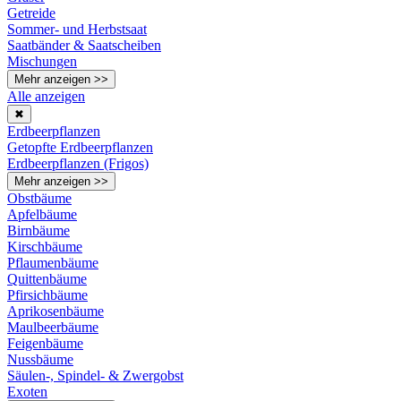
Getreide
Sommer- und Herbstsaat
Saatbänder & Saatscheiben
Mischungen
Mehr anzeigen >>
Alle anzeigen
✖
Erdbeerpflanzen
Getopfte Erdbeerpflanzen
Erdbeerpflanzen (Frigos)
Mehr anzeigen >>
Obstbäume
Apfelbäume
Birnbäume
Kirschbäume
Pflaumenbäume
Quittenbäume
Pfirsichbäume
Aprikosenbäume
Maulbeerbäume
Feigenbäume
Nussbäume
Säulen-, Spindel- & Zwergobst
Exoten