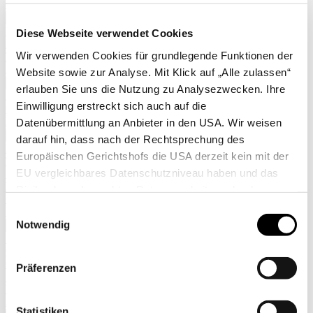
Grabegabeln
Mehr anzeigen >>
Radhacken
Diese Webseite verwendet Cookies
Zubehör Berg & Pico
Wir verwenden Cookies für grundlegende Funktionen der
Terrateck Zubehör
Lucko Zubehör
Website sowie zur Analyse. Mit Klick auf „Alle zulassen“
Mehr anzeigen >>
erlauben Sie uns die Nutzung zu Analysezwecken. Ihre
Anzucht
Einwilligung erstreckt sich auch auf die
Quickpot Platten
Pflanztöpfe
Datenübermittlung an Anbieter in den USA. Wir weisen
Mehr anzeigen >>
darauf hin, dass nach der Rechtsprechung des
Bewässerung
Europäischen Gerichtshofs die USA derzeit kein mit der
Tropfbewässerung
EU vergleichbares Datenschutzniveau haben und das
Schlauchwagen & -abroller
Regner
Risiko der unbemerkten Datenverarbeitung durch
Gießkannen & Eimer
staatliche Stellen besteht. Diese Zustimmung können Sie
Einwilligungsauswahl
Kupplungen & Anschlüsse
jederzeit in den Cookie-Einstellungen, in denen Sie auch
Notwendig
Mehr anzeigen >>
Ernte & Lagerung
weitere Details zu unseren Cookies finden, widerrufen
Obstpflücker
oder abstufen. Nähere Informationen zu Cookies finden
Obstkisten
Präferenzen
Sie in unserer Datenschutzerklärung.
Weck-Gläser
Verarbeiten und Lagern
Körbe
Statistiken