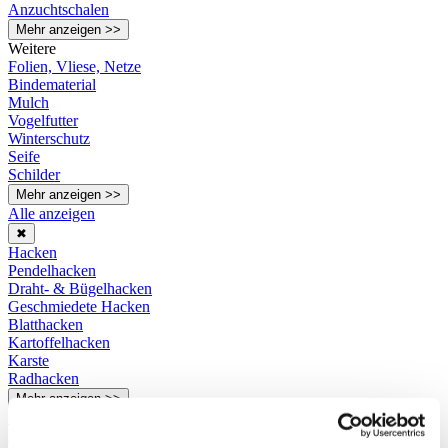
Anzuchtschalen
Mehr anzeigen >>
Weitere
Folien, Vliese, Netze
Bindematerial
Mulch
Vogelfutter
Winterschutz
Seife
Schilder
Mehr anzeigen >>
Alle anzeigen
✖
Hacken
Pendelhacken
Draht- & Bügelhacken
Geschmiedete Hacken
Blatthacken
Kartoffelhacken
Karste
Radhacken
Mehr anzeigen >>
Gabeln
Doppelgrabegabeln