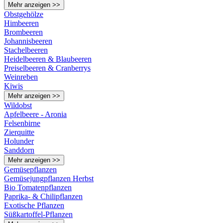
Mehr anzeigen >>
Obstgehölze
Himbeeren
Brombeeren
Johannisbeeren
Stachelbeeren
Heidelbeeren & Blaubeeren
Preiselbeeren & Cranberrys
Weinreben
Kiwis
Mehr anzeigen >>
Wildobst
Apfelbeere - Aronia
Felsenbirne
Zierquitte
Holunder
Sanddorn
Mehr anzeigen >>
Gemüsepflanzen
Gemüsejungpflanzen Herbst
Bio Tomatenpflanzen
Paprika- & Chilipflanzen
Exotische Pflanzen
Süßkartoffel-Pflanzen