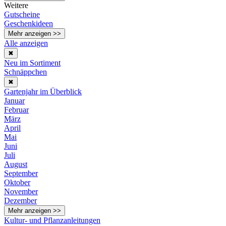
Weitere
Gutscheine
Geschenkideen
Mehr anzeigen >>
Alle anzeigen
✖
Neu im Sortiment
Schnäppchen
✖
Gartenjahr im Überblick
Januar
Februar
März
April
Mai
Juni
Juli
August
September
Oktober
November
Dezember
Mehr anzeigen >>
Kultur- und Pflanzanleitungen