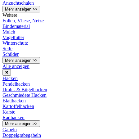
Anzuchtschalen
Mehr anzeigen >>
Weitere
Folien, Vliese, Netze
Bindematerial
Mulch
Vogelfutter
Winterschutz
Seife
Schilder
Mehr anzeigen >>
Alle anzeigen
✖
Hacken
Pendelhacken
Draht- & Bügelhacken
Geschmiedete Hacken
Blatthacken
Kartoffelhacken
Karste
Radhacken
Mehr anzeigen >>
Gabeln
Doppelgrabegabeln