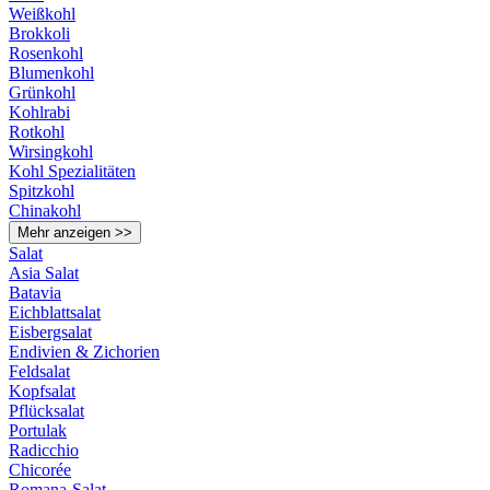
Weißkohl
Brokkoli
Rosenkohl
Blumenkohl
Grünkohl
Kohlrabi
Rotkohl
Wirsingkohl
Kohl Spezialitäten
Spitzkohl
Chinakohl
Mehr anzeigen >>
Salat
Asia Salat
Batavia
Eichblattsalat
Eisbergsalat
Endivien & Zichorien
Feldsalat
Kopfsalat
Pflücksalat
Portulak
Radicchio
Chicorée
Romana-Salat