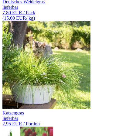
Deutsches Weidelgras
lieferbar
7,80 EUR
/ Pack
(
15,60 EUR
/ kg)
Katzengras
lieferbar
2,95 EUR
/ Portion