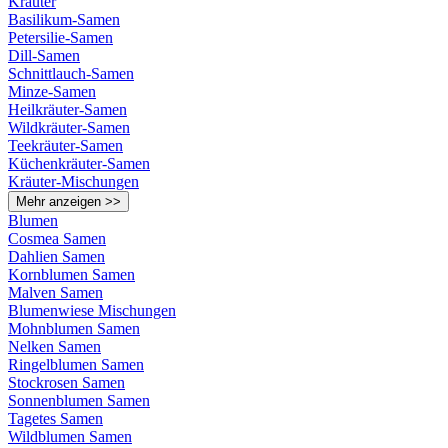
Kräuter
Basilikum-Samen
Petersilie-Samen
Dill-Samen
Schnittlauch-Samen
Minze-Samen
Heilkräuter-Samen
Wildkräuter-Samen
Teekräuter-Samen
Küchenkräuter-Samen
Kräuter-Mischungen
Mehr anzeigen >>
Blumen
Cosmea Samen
Dahlien Samen
Kornblumen Samen
Malven Samen
Blumenwiese Mischungen
Mohnblumen Samen
Nelken Samen
Ringelblumen Samen
Stockrosen Samen
Sonnenblumen Samen
Tagetes Samen
Wildblumen Samen