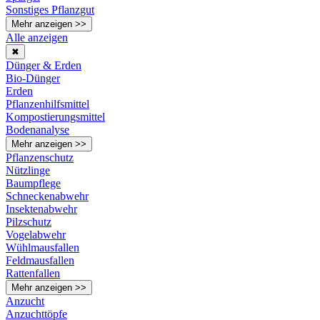
Sonstiges Pflanzgut
Mehr anzeigen >>
Alle anzeigen
✖
Dünger & Erden
Bio-Dünger
Erden
Pflanzenhilfsmittel
Kompostierungsmittel
Bodenanalyse
Mehr anzeigen >>
Pflanzenschutz
Nützlinge
Baumpflege
Schneckenabwehr
Insektenabwehr
Pilzschutz
Vogelabwehr
Wühlmausfallen
Feldmausfallen
Rattenfallen
Mehr anzeigen >>
Anzucht
Anzuchttöpfe