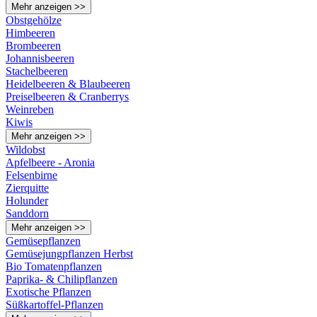
Mehr anzeigen >>
Obstgehölze
Himbeeren
Brombeeren
Johannisbeeren
Stachelbeeren
Heidelbeeren & Blaubeeren
Preiselbeeren & Cranberrys
Weinreben
Kiwis
Mehr anzeigen >>
Wildobst
Apfelbeere - Aronia
Felsenbirne
Zierquitte
Holunder
Sanddorn
Mehr anzeigen >>
Gemüsepflanzen
Gemüsejungpflanzen Herbst
Bio Tomatenpflanzen
Paprika- & Chilipflanzen
Exotische Pflanzen
Süßkartoffel-Pflanzen