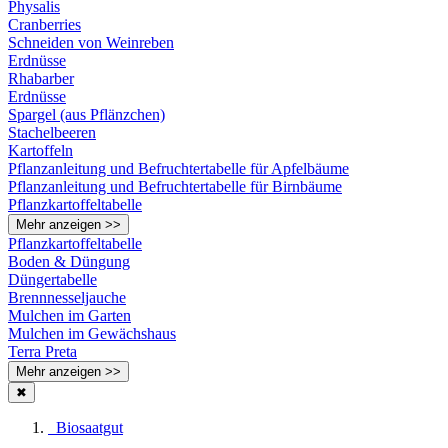
Physalis
Cranberries
Schneiden von Weinreben
Erdnüsse
Rhabarber
Erdnüsse
Spargel (aus Pflänzchen)
Stachelbeeren
Kartoffeln
Pflanzanleitung und Befruchtertabelle für Apfelbäume
Pflanzanleitung und Befruchtertabelle für Birnbäume
Pflanzkartoffeltabelle
Mehr anzeigen >>
Pflanzkartoffeltabelle
Boden & Düngung
Düngertabelle
Brennnesseljauche
Mulchen im Garten
Mulchen im Gewächshaus
Terra Preta
Mehr anzeigen >>
✖
Biosaatgut