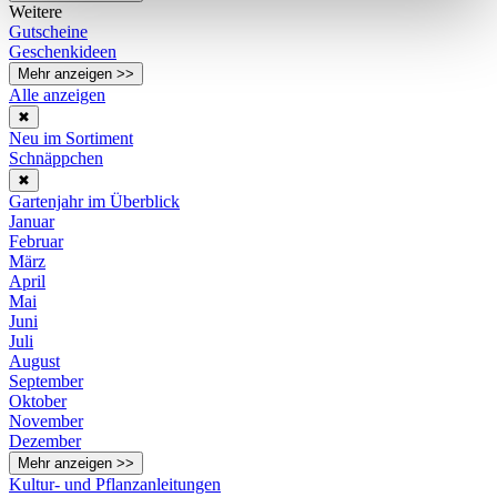
Weitere
Gutscheine
Geschenkideen
Mehr anzeigen >>
Alle anzeigen
✖
Neu im Sortiment
Schnäppchen
✖
Gartenjahr im Überblick
Januar
Februar
März
April
Mai
Juni
Juli
August
September
Oktober
November
Dezember
Mehr anzeigen >>
Kultur- und Pflanzanleitungen