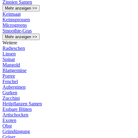
Zinnien Samen
Mehr anzeigen >>
Keimsaat
Keimsprossen
Microgreens
Smoothie-Gras
Mehr anzeigen >>
Weitere
Radieschen
Linsen
Spinat
Mangold
Blattgemüse
Porree
Fenchel
Auberginen
Gurken
Zucchini
Heilpflanzen Samen
Essbare Blüten
Artischocken
Exoten
Obst
Gründüngung
Gräser