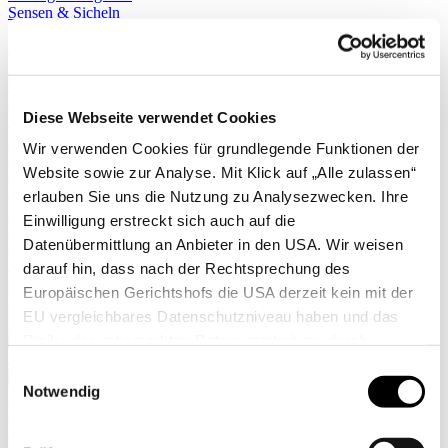
Sensen & Sicheln
Sägeräte
Erdballenpressen
Pflanzlochbohrer
Sprühgeräte
Stäubepumpen
Diese Webseite verwendet Cookies
Sägen
Scheren
Wir verwenden Cookies für grundlegende Funktionen der
Messer
Website sowie zur Analyse. Mit Klick auf „Alle zulassen“
Kleingeräte
Zimmergewächshäuser
erlauben Sie uns die Nutzung zu Analysezwecken. Ihre
Leitern
Einwilligung erstreckt sich auch auf die
Äxte
Datenübermittlung an Anbieter in den USA. Wir weisen
Regenmesser & Thermometer
Stiele & Zubehör
darauf hin, dass nach der Rechtsprechung des
Gerätehalter
Europäischen Gerichtshofs die USA derzeit kein mit der
Kindergeräte
EU vergleichbares Datenschutzniveau haben und das
Taschen
Mehr anzeigen >>
Risiko der unbemerkten Datenverarbeitung durch
Alle anzeigen
staatliche Stellen besteht. Diese Zustimmung können Sie
Einwilligungsauswahl
✖
jederzeit in den Cookie-Einstellungen, in denen Sie auch
Notwendig
Hochbeete
weitere Details zu unseren Cookies finden, widerrufen
Komposter
Zäune
oder abstufen. Nähere Informationen zu Cookies finden