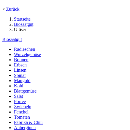
<
Zurück
|
Startseite
Biosaatgut
Gräser
Biosaatgut
Radieschen
Wurzelgemüse
Bohnen
Erbsen
Linsen
Spinat
Mangold
Kohl
Blattgemüse
Salat
Porree
Zwiebeln
Fenchel
Tomaten
Paprika & Chili
Auberginen