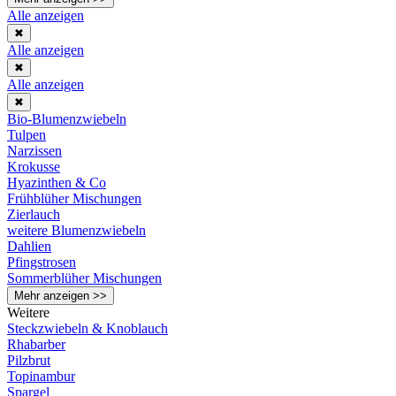
Alle anzeigen
✖
Alle anzeigen
✖
Alle anzeigen
✖
Bio-Blumenzwiebeln
Tulpen
Narzissen
Krokusse
Hyazinthen & Co
Frühblüher Mischungen
Zierlauch
weitere Blumenzwiebeln
Dahlien
Pfingstrosen
Sommerblüher Mischungen
Mehr anzeigen >>
Weitere
Steckzwiebeln & Knoblauch
Rhabarber
Pilzbrut
Topinambur
Spargel