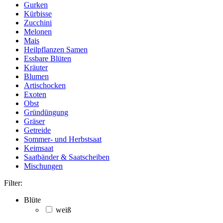
Gurken
Kürbisse
Zucchini
Melonen
Mais
Heilpflanzen Samen
Essbare Blüten
Kräuter
Blumen
Artischocken
Exoten
Obst
Gründüngung
Gräser
Getreide
Sommer- und Herbstsaat
Keimsaat
Saatbänder & Saatscheiben
Mischungen
Filter:
Blüte
weiß