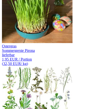
Ostergras
Sommergerste Pirona
lieferbar
1,95 EUR
/ Portion
(
32,50 EUR
/ kg)