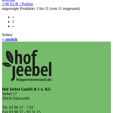
2,90 EUR
/ Portion
angezeigte Produkte:
1
bis
11
(von
11
insgesamt)
«
1
»
Seiten:
< zurück
Hof Jeebel GmbH & Co. KG
Jeebel 17
29410 Salzwedel
Tel. 03 90 37 - 7 81
Fax 03 90 37 - 95 51 15