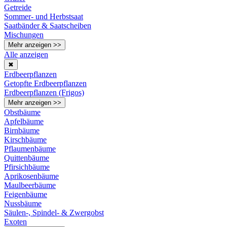
Getreide
Sommer- und Herbstsaat
Saatbänder & Saatscheiben
Mischungen
Mehr anzeigen >>
Alle anzeigen
✖
Erdbeerpflanzen
Getopfte Erdbeerpflanzen
Erdbeerpflanzen (Frigos)
Mehr anzeigen >>
Obstbäume
Apfelbäume
Birnbäume
Kirschbäume
Pflaumenbäume
Quittenbäume
Pfirsichbäume
Aprikosenbäume
Maulbeerbäume
Feigenbäume
Nussbäume
Säulen-, Spindel- & Zwergobst
Exoten