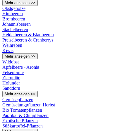
Mehr anzeigen >>
Obstgehölze
Himbeeren
Brombeeren
Johannisbeeren
Stachelbeeren
Heidelbeeren & Blaubeeren
Preiselbeeren & Cranberrys
Weinreben
Kiwis
Mehr anzeigen >>
Wildobst
Apfelbeere - Aronia
Felsenbirne
Zierquitte
Holunder
Sanddorn
Mehr anzeigen >>
Gemüsepflanzen
Gemüsejungpflanzen Herbst
Bio Tomatenpflanzen
Paprika- & Chilipflanzen
Exotische Pflanzen
Süßkartoffel-Pflanzen