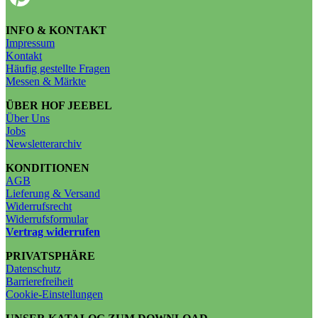
INFO & KONTAKT
Impressum
Kontakt
Häufig gestellte Fragen
Messen & Märkte
ÜBER HOF JEEBEL
Über Uns
Jobs
Newsletterarchiv
KONDITIONEN
AGB
Lieferung & Versand
Widerrufsrecht
Widerrufsformular
Vertrag widerrufen
PRIVATSPHÄRE
Datenschutz
Barrierefreiheit
Cookie-Einstellungen