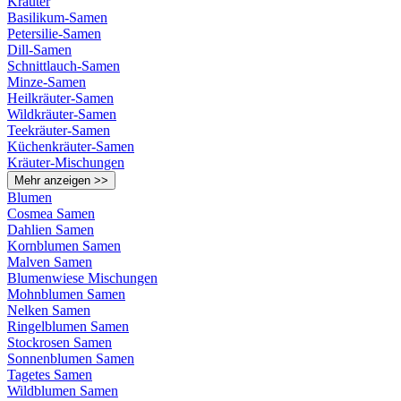
Kräuter
Basilikum-Samen
Petersilie-Samen
Dill-Samen
Schnittlauch-Samen
Minze-Samen
Heilkräuter-Samen
Wildkräuter-Samen
Teekräuter-Samen
Küchenkräuter-Samen
Kräuter-Mischungen
Mehr anzeigen >>
Blumen
Cosmea Samen
Dahlien Samen
Kornblumen Samen
Malven Samen
Blumenwiese Mischungen
Mohnblumen Samen
Nelken Samen
Ringelblumen Samen
Stockrosen Samen
Sonnenblumen Samen
Tagetes Samen
Wildblumen Samen