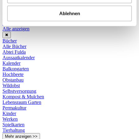
Folienhäuser & Frühbeete
Ambiente
Hängematten
Ablehnen
Rankhilfen
Sonstiges
Alle anzeigen
✖
Bücher
Alle Bücher
Abtei Fulda
Aussaatkalender
Kalender
Balkongarten
Hochbeete
Obstanbau
Wildobst
Selbstversorgung
Kompost & Mulchen
Lebensraum Garten
Permakultur
Kinder
Werken
Spielkarten
Tierhaltung
Mehr anzeigen >>