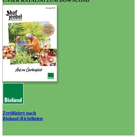
UNSER KATALOG ZUM DOWNLOAD
Zertifiziert nach
Bioland-Richtlinien