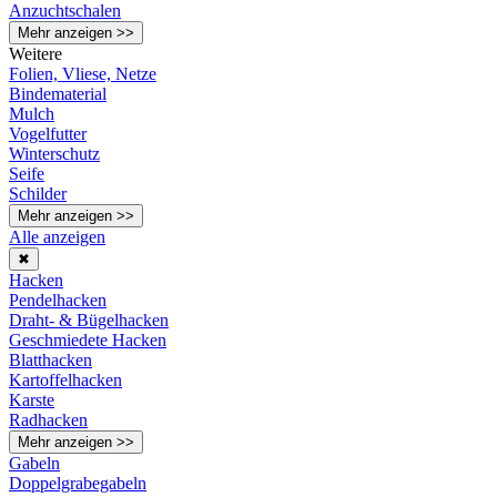
Anzuchtschalen
Mehr anzeigen >>
Weitere
Folien, Vliese, Netze
Bindematerial
Mulch
Vogelfutter
Winterschutz
Seife
Schilder
Mehr anzeigen >>
Alle anzeigen
✖
Hacken
Pendelhacken
Draht- & Bügelhacken
Geschmiedete Hacken
Blatthacken
Kartoffelhacken
Karste
Radhacken
Mehr anzeigen >>
Gabeln
Doppelgrabegabeln