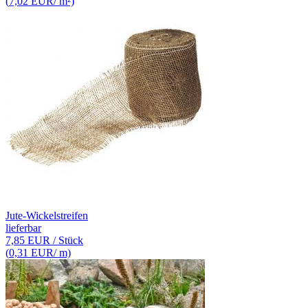
(
7,02 EUR
/ m²)
Jute-Wickelstreifen
lieferbar
7,85 EUR
/ Stück
(
0,31 EUR
/ m)