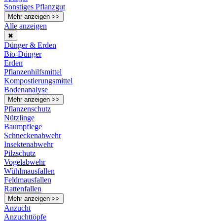
Sonstiges Pflanzgut
Mehr anzeigen >>
Alle anzeigen
✖
Dünger & Erden
Bio-Dünger
Erden
Pflanzenhilfsmittel
Kompostierungsmittel
Bodenanalyse
Mehr anzeigen >>
Pflanzenschutz
Nützlinge
Baumpflege
Schneckenabwehr
Insektenabwehr
Pilzschutz
Vogelabwehr
Wühlmausfallen
Feldmausfallen
Rattenfallen
Mehr anzeigen >>
Anzucht
Anzuchttöpfe