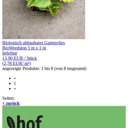
Biologisch abbaubares Gartenvlies
BioWeedstop 5 m x 1 m
lieferbar
13,90 EUR
/ Stück
(
2,78 EUR
/ m²)
angezeigte Produkte:
1
bis
8
(von
8
insgesamt)
«
1
»
Seiten:
< zurück