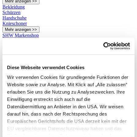
Mehr anzeigen >>
Bekleidung
Schürzen
Handschuhe
Knieschoner
Mehr anzeigen >>
SHW Markenshop
Spaten
Gabeln
Hacken
Sauzähne
Schaufeln
Diese Webseite verwendet Cookies
Sensen & Sicheln
Rechen
Wir verwenden Cookies für grundlegende Funktionen der
Kleingeräte
Website sowie zur Analyse. Mit Klick auf „Alle zulassen“
Stiele & Zubehör
Mehr anzeigen >>
erlauben Sie uns die Nutzung zu Analysezwecken. Ihre
Weitere
Einwilligung erstreckt sich auch auf die
Spaten
Datenübermittlung an Anbieter in den USA. Wir weisen
Sauzähne
Grubber
darauf hin, dass nach der Rechtsprechung des
Schaufeln
Europäischen Gerichtshofs die USA derzeit kein mit der
Rechen
EU vergleichbares Datenschutzniveau haben und das
Fugenreiniger
Sonstige Stielgeräte
Risiko der unbemerkten Datenverarbeitung durch