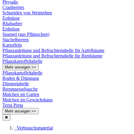
Physalis
Cranberries
Schneiden von Weinreben
Erdnüsse
Rhabarber
Erdnüsse
Spargel (aus Pflänzchen)
Stachelbeeren
Kartoffeln
Pflanzanleitung und Befruchtertabelle für Apfelbäume
Pflanzanleitung und Befruchtertabelle für Birnbäume
Pflanzkartoffeltabelle
Mehr anzeigen >>
Pflanzkartoffeltabelle
Boden & Düngung
Düngertabelle
Brennnesseljauche
Mulchen im Garten
Mulchen im Gewächshaus
Terra Preta
Mehr anzeigen >>
✖
Verbrauchsmaterial