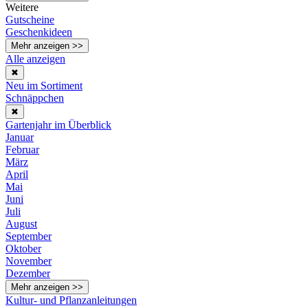
Weitere
Gutscheine
Geschenkideen
Mehr anzeigen >>
Alle anzeigen
✖
Neu im Sortiment
Schnäppchen
✖
Gartenjahr im Überblick
Januar
Februar
März
April
Mai
Juni
Juli
August
September
Oktober
November
Dezember
Mehr anzeigen >>
Kultur- und Pflanzanleitungen