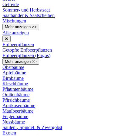
Getreide
Sommer- und Herbstsaat
Saatbänder & Saatscheiben
Mischungen
Mehr anzeigen >>
Alle anzeigen
✖
Erdbeerpflanzen
Getopfte Erdbeerpflanzen
Erdbeerpflanzen (Frigos)
Mehr anzeigen >>
Obstbäume
Apfelbäume
Birnbäume
Kirschbäume
Pflaumenbäume
Quittenbäume
Pfirsichbäume
Aprikosenbäume
Maulbeerbäume
Feigenbäume
Nussbäume
Säulen-, Spindel- & Zwergobst
Exoten