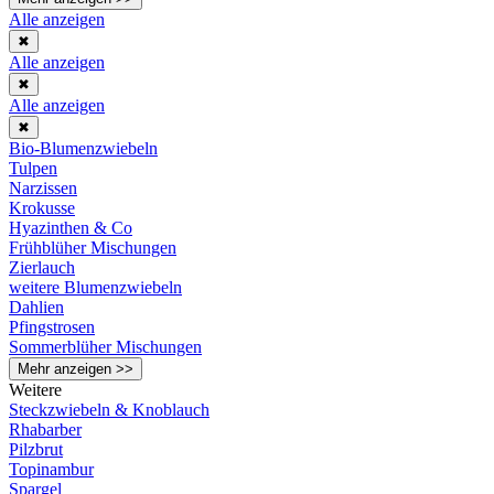
Alle anzeigen
✖
Alle anzeigen
✖
Alle anzeigen
✖
Bio-Blumenzwiebeln
Tulpen
Narzissen
Krokusse
Hyazinthen & Co
Frühblüher Mischungen
Zierlauch
weitere Blumenzwiebeln
Dahlien
Pfingstrosen
Sommerblüher Mischungen
Mehr anzeigen >>
Weitere
Steckzwiebeln & Knoblauch
Rhabarber
Pilzbrut
Topinambur
Spargel