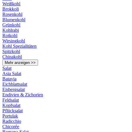
Weißkohl
Brokkoli
Rosenkohl
Blumenkohl
Grünkohl
Kohlrabi
Rotkohl
Wirsingkohl
Kohl Spezialitäten
Spitzkohl
Chinakohl
Mehr anzeigen >>
Salat
Asia Salat
Batavia
Eichblattsalat
Eisbergsalat
Endivien & Zichorien
Feldsalat
Kopfsalat
Pflücksalat
Portulak
Radicchio
Chicorée
Romana-Salat