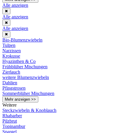
Alle anzeigen
✖
Alle anzeigen
✖
Alle anzeigen
✖
Bio-Blumenzwiebeln
Tulpen
Narzissen
Krokusse
Hyazinthen & Co
Frühblüher Mischungen
Zierlauch
weitere Blumenzwiebeln
Dahlien
Pfingstrosen
Sommerblüher Mischungen
Mehr anzeigen >>
Weitere
Steckzwiebeln & Knoblauch
Rhabarber
Pilzbrut
Topinambur
Spargel