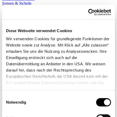
Sensen & Sicheln
Sägeräte
Erdballenpressen
Pflanzlochbohrer
Sprühgeräte
Stäubepumpen
Diese Webseite verwendet Cookies
Sägen
Scheren
Wir verwenden Cookies für grundlegende Funktionen der
Messer
Website sowie zur Analyse. Mit Klick auf „Alle zulassen“
Kleingeräte
Zimmergewächshäuser
erlauben Sie uns die Nutzung zu Analysezwecken. Ihre
Leitern
Einwilligung erstreckt sich auch auf die
Äxte
Datenübermittlung an Anbieter in den USA. Wir weisen
Regenmesser & Thermometer
Stiele & Zubehör
darauf hin, dass nach der Rechtsprechung des
Gerätehalter
Europäischen Gerichtshofs die USA derzeit kein mit der
Kindergeräte
EU vergleichbares Datenschutzniveau haben und das
Taschen
Mehr anzeigen >>
Risiko der unbemerkten Datenverarbeitung durch
Alle anzeigen
staatliche Stellen besteht. Diese Zustimmung können Sie
Einwilligungsauswahl
✖
jederzeit in den Cookie-Einstellungen, in denen Sie auch
Notwendig
Hochbeete
weitere Details zu unseren Cookies finden, widerrufen
Komposter
Zäune
oder abstufen. Nähere Informationen zu Cookies finden