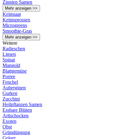
Zinnien Samen
Mehr anzeigen >>
Keimsaat
Keimsprossen
Microgreens
Smoothie-Gras
Mehr anzeigen >>
Weitere
Radieschen
Linsen
Spinat
Mangold
Blattgemüse
Porree
Fenchel
Auberginen
Gurken
Zucchini
Heilpflanzen Samen
Essbare Blüten
Artischocken
Exoten
Obst
Gründüngung
Gräser