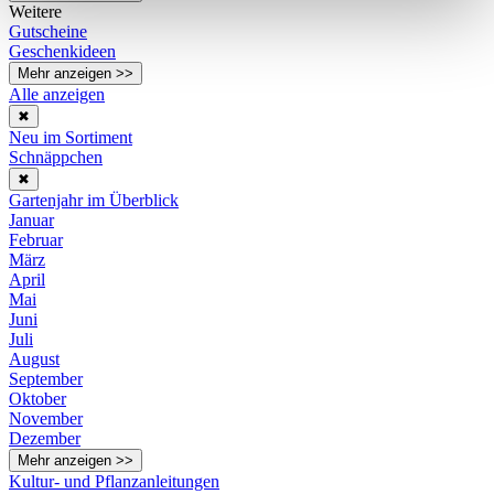
Weitere
Gutscheine
Geschenkideen
Mehr anzeigen >>
Alle anzeigen
✖
Neu im Sortiment
Schnäppchen
✖
Gartenjahr im Überblick
Januar
Februar
März
April
Mai
Juni
Juli
August
September
Oktober
November
Dezember
Mehr anzeigen >>
Kultur- und Pflanzanleitungen