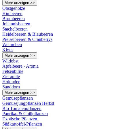
Mehr anzeigen >>
Obstgehölze
Himbeeren
Brombeeren
Johannisbeeren
Stachelbeeren
Heidelbeeren & Blaubeeren
Preiselbeeren & Cranberrys
Weinreben
Kiwis
Mehr anzeigen >>
Wildobst
Apfelbeere - Aronia
Felsenbirne
Zierquitte
Holunder
Sanddorn
Mehr anzeigen >>
Gemüsepflanzen
Gemüsejungpflanzen Herbst
Bio Tomatenpflanzen
Paprika- & Chilipflanzen
Exotische Pflanzen
Süßkartoffel-Pflanzen