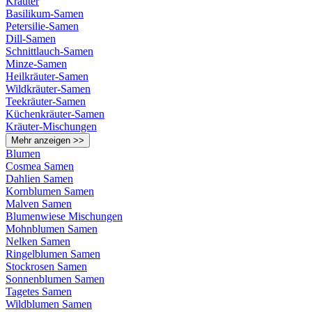
Kräuter
Basilikum-Samen
Petersilie-Samen
Dill-Samen
Schnittlauch-Samen
Minze-Samen
Heilkräuter-Samen
Wildkräuter-Samen
Teekräuter-Samen
Küchenkräuter-Samen
Kräuter-Mischungen
Mehr anzeigen >>
Blumen
Cosmea Samen
Dahlien Samen
Kornblumen Samen
Malven Samen
Blumenwiese Mischungen
Mohnblumen Samen
Nelken Samen
Ringelblumen Samen
Stockrosen Samen
Sonnenblumen Samen
Tagetes Samen
Wildblumen Samen