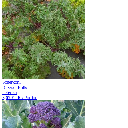
Scherkohl
Russian Frills
lieferbar
3,65 EUR
/ Portion