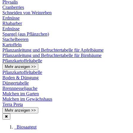
Physalis
Cranberries
Schneiden von Weinreben
Erdnüsse
Rhabarber
Erdnüsse
Spargel (aus Pflänzchen)
Stachelbeeren
Kartoffeln
Pflanzanleitung und Befruchtertabelle für Apfelbäume
Pflanzanleitung und Befruchtertabelle für Birnbäume
Pflanzkartoffeltabelle
Mehr anzeigen >>
Pflanzkartoffeltabelle
Boden & Düngung
Düngertabelle
Brennnesseljauche
Mulchen im Garten
Mulchen im Gewächshaus
Terra Preta
Mehr anzeigen >>
✖
Biosaatgut