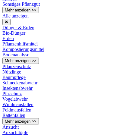
Sonstiges Pflanzgut
Mehr anzeigen >>
Alle anzeigen
✖
Dünger & Erden
Bio-Dünger
Erden
Pflanzenhilfsmittel
Kompostierungsmittel
Bodenanalyse
Mehr anzeigen >>
Pflanzenschutz
Nützlinge
Baumpflege
Schneckenabwehr
Insektenabwehr
Pilzschutz
Vogelabwehr
Wühlmausfallen
Feldmausfallen
Rattenfallen
Mehr anzeigen >>
Anzucht
Anzuchttöpfe