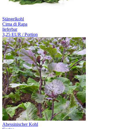
Stängelkohl
Cima di Rapa
lieferbar
3,25 EUR
/ Portion
Abessinischer Kohl