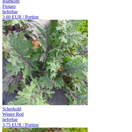
Blattkohl
Fiolaro
lieferbar
3,60 EUR
/ Portion
Scherkohl
Winter Red
lieferbar
3,75 EUR
/ Portion