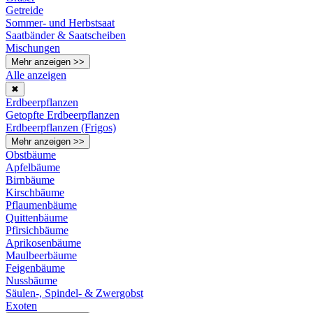
Getreide
Sommer- und Herbstsaat
Saatbänder & Saatscheiben
Mischungen
Mehr anzeigen >>
Alle anzeigen
✖
Erdbeerpflanzen
Getopfte Erdbeerpflanzen
Erdbeerpflanzen (Frigos)
Mehr anzeigen >>
Obstbäume
Apfelbäume
Birnbäume
Kirschbäume
Pflaumenbäume
Quittenbäume
Pfirsichbäume
Aprikosenbäume
Maulbeerbäume
Feigenbäume
Nussbäume
Säulen-, Spindel- & Zwergobst
Exoten