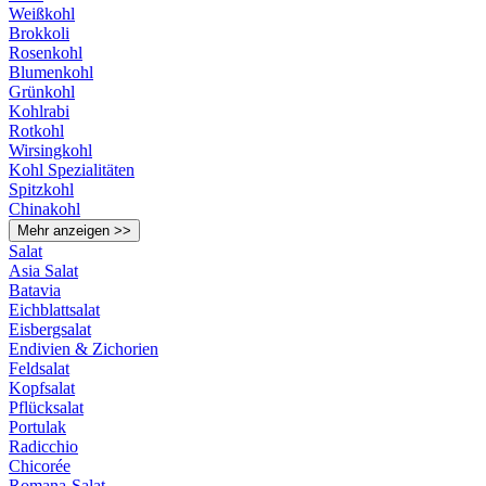
Weißkohl
Brokkoli
Rosenkohl
Blumenkohl
Grünkohl
Kohlrabi
Rotkohl
Wirsingkohl
Kohl Spezialitäten
Spitzkohl
Chinakohl
Mehr anzeigen >>
Salat
Asia Salat
Batavia
Eichblattsalat
Eisbergsalat
Endivien & Zichorien
Feldsalat
Kopfsalat
Pflücksalat
Portulak
Radicchio
Chicorée
Romana-Salat