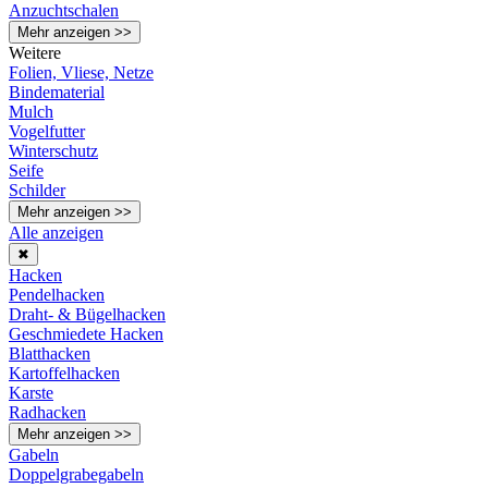
Anzuchtschalen
Mehr anzeigen >>
Weitere
Folien, Vliese, Netze
Bindematerial
Mulch
Vogelfutter
Winterschutz
Seife
Schilder
Mehr anzeigen >>
Alle anzeigen
✖
Hacken
Pendelhacken
Draht- & Bügelhacken
Geschmiedete Hacken
Blatthacken
Kartoffelhacken
Karste
Radhacken
Mehr anzeigen >>
Gabeln
Doppelgrabegabeln