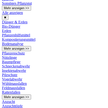
Sonstiges Pflanzgut
Mehr anzeigen >>
Alle anzeigen
✖
Dünger & Erden
Bio-Dünger
Erden
Pflanzenhilfsmittel
Kompostierungsmittel
Bodenanalyse
Mehr anzeigen >>
Pflanzenschutz
Nützlinge
Baumpflege
Schneckenabwehr
Insektenabwehr
Pilzschutz
Vogelabwehr
Wühlmausfallen
Feldmausfallen
Rattenfallen
Mehr anzeigen >>
Anzucht
Anzuchttöpfe