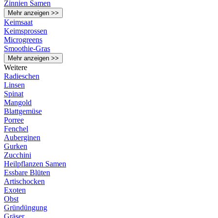
Zinnien Samen
Mehr anzeigen >>
Keimsaat
Keimsprossen
Microgreens
Smoothie-Gras
Mehr anzeigen >>
Weitere
Radieschen
Linsen
Spinat
Mangold
Blattgemüse
Porree
Fenchel
Auberginen
Gurken
Zucchini
Heilpflanzen Samen
Essbare Blüten
Artischocken
Exoten
Obst
Gründüngung
Gräser