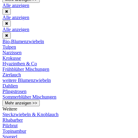
Alle anzeigen
✖
Alle anzeigen
✖
Alle anzeigen
✖
Bio-Blumenzwiebeln
Tulpen
Narzissen
Krokusse
Hyazinthen & Co
Frühblüher Mischungen
Zierlauch
weitere Blumenzwiebeln
Dahlien
Pfingstrosen
Sommerblüher Mischungen
Mehr anzeigen >>
Weitere
Steckzwiebeln & Knoblauch
Rhabarber
Pilzbrut
Topinambur
Spargel