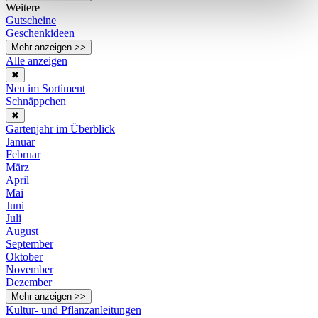
Weitere
Gutscheine
Geschenkideen
Mehr anzeigen >>
Alle anzeigen
✖
Neu im Sortiment
Schnäppchen
✖
Gartenjahr im Überblick
Januar
Februar
März
April
Mai
Juni
Juli
August
September
Oktober
November
Dezember
Mehr anzeigen >>
Kultur- und Pflanzanleitungen