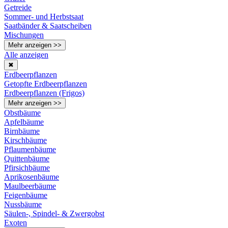
Getreide
Sommer- und Herbstsaat
Saatbänder & Saatscheiben
Mischungen
Mehr anzeigen >>
Alle anzeigen
✖
Erdbeerpflanzen
Getopfte Erdbeerpflanzen
Erdbeerpflanzen (Frigos)
Mehr anzeigen >>
Obstbäume
Apfelbäume
Birnbäume
Kirschbäume
Pflaumenbäume
Quittenbäume
Pfirsichbäume
Aprikosenbäume
Maulbeerbäume
Feigenbäume
Nussbäume
Säulen-, Spindel- & Zwergobst
Exoten