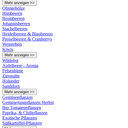
Mehr anzeigen >>
Obstgehölze
Himbeeren
Brombeeren
Johannisbeeren
Stachelbeeren
Heidelbeeren & Blaubeeren
Preiselbeeren & Cranberrys
Weinreben
Kiwis
Mehr anzeigen >>
Wildobst
Apfelbeere - Aronia
Felsenbirne
Zierquitte
Holunder
Sanddorn
Mehr anzeigen >>
Gemüsepflanzen
Gemüsejungpflanzen Herbst
Bio Tomatenpflanzen
Paprika- & Chilipflanzen
Exotische Pflanzen
Süßkartoffel-Pflanzen