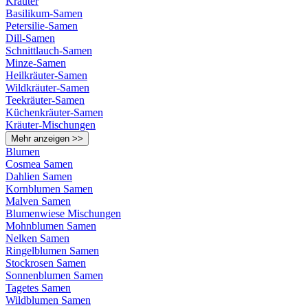
Kräuter
Basilikum-Samen
Petersilie-Samen
Dill-Samen
Schnittlauch-Samen
Minze-Samen
Heilkräuter-Samen
Wildkräuter-Samen
Teekräuter-Samen
Küchenkräuter-Samen
Kräuter-Mischungen
Mehr anzeigen >>
Blumen
Cosmea Samen
Dahlien Samen
Kornblumen Samen
Malven Samen
Blumenwiese Mischungen
Mohnblumen Samen
Nelken Samen
Ringelblumen Samen
Stockrosen Samen
Sonnenblumen Samen
Tagetes Samen
Wildblumen Samen