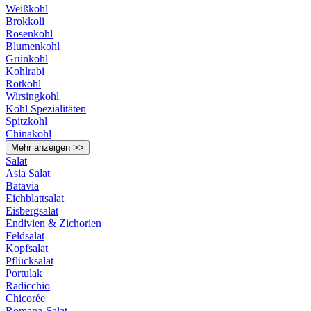
Weißkohl
Brokkoli
Rosenkohl
Blumenkohl
Grünkohl
Kohlrabi
Rotkohl
Wirsingkohl
Kohl Spezialitäten
Spitzkohl
Chinakohl
Mehr anzeigen >>
Salat
Asia Salat
Batavia
Eichblattsalat
Eisbergsalat
Endivien & Zichorien
Feldsalat
Kopfsalat
Pflücksalat
Portulak
Radicchio
Chicorée
Romana-Salat