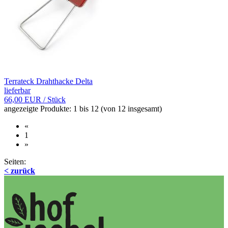
Terrateck Drahthacke Delta
lieferbar
66,00 EUR
/ Stück
angezeigte Produkte:
1
bis
12
(von
12
insgesamt)
«
1
»
Seiten:
< zurück