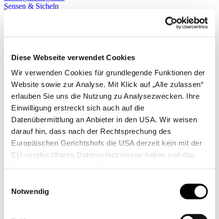
Sensen & Sicheln
Sägeräte
Erdballenpressen
Pflanzlochbohrer
Sprühgeräte
Stäubepumpen
Diese Webseite verwendet Cookies
Sägen
Scheren
Wir verwenden Cookies für grundlegende Funktionen der
Messer
Website sowie zur Analyse. Mit Klick auf „Alle zulassen“
Kleingeräte
Zimmergewächshäuser
erlauben Sie uns die Nutzung zu Analysezwecken. Ihre
Leitern
Einwilligung erstreckt sich auch auf die
Äxte
Datenübermittlung an Anbieter in den USA. Wir weisen
Regenmesser & Thermometer
Stiele & Zubehör
darauf hin, dass nach der Rechtsprechung des
Gerätehalter
Europäischen Gerichtshofs die USA derzeit kein mit der
Kindergeräte
EU vergleichbares Datenschutzniveau haben und das
Taschen
Mehr anzeigen >>
Risiko der unbemerkten Datenverarbeitung durch
Alle anzeigen
staatliche Stellen besteht. Diese Zustimmung können Sie
Einwilligungsauswahl
✖
jederzeit in den Cookie-Einstellungen, in denen Sie auch
Notwendig
Hochbeete
weitere Details zu unseren Cookies finden, widerrufen
Komposter
Zäune
oder abstufen. Nähere Informationen zu Cookies finden