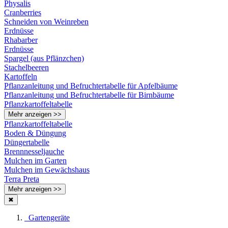
Physalis
Cranberries
Schneiden von Weinreben
Erdnüsse
Rhabarber
Erdnüsse
Spargel (aus Pflänzchen)
Stachelbeeren
Kartoffeln
Pflanzanleitung und Befruchtertabelle für Apfelbäume
Pflanzanleitung und Befruchtertabelle für Birnbäume
Pflanzkartoffeltabelle
Mehr anzeigen >>
Pflanzkartoffeltabelle
Boden & Düngung
Düngertabelle
Brennnesseljauche
Mulchen im Garten
Mulchen im Gewächshaus
Terra Preta
Mehr anzeigen >>
✖
Gartengeräte