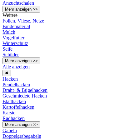
Anzuchtschalen
Mehr anzeigen >>
Weitere
Folien, Vliese, Netze
Bindematerial
Mulch
Vogelfutter
Winterschutz
Seife
Schilder
Mehr anzeigen >>
Alle anzeigen
✖
Hacken
Pendelhacken
Draht- & Bügelhacken
Geschmiedete Hacken
Blatthacken
Kartoffelhacken
Karste
Radhacken
Mehr anzeigen >>
Gabeln
Doppelgrabegabeln