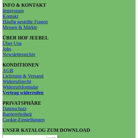
INFO & KONTAKT
Impressum
Kontakt
Häufig gestellte Fragen
Messen & Märkte
ÜBER HOF JEEBEL
Über Uns
Jobs
Newsletterarchiv
KONDITIONEN
AGB
Lieferung & Versand
Widerrufsrecht
Widerrufsformular
Vertrag widerrufen
PRIVATSPHÄRE
Datenschutz
Barrierefreiheit
Cookie-Einstellungen
UNSER KATALOG ZUM DOWNLOAD