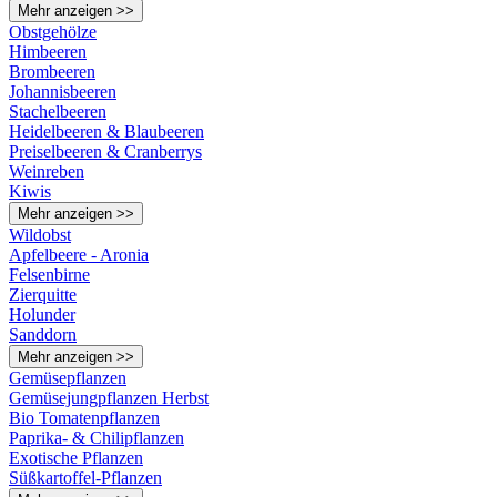
Mehr anzeigen >>
Obstgehölze
Himbeeren
Brombeeren
Johannisbeeren
Stachelbeeren
Heidelbeeren & Blaubeeren
Preiselbeeren & Cranberrys
Weinreben
Kiwis
Mehr anzeigen >>
Wildobst
Apfelbeere - Aronia
Felsenbirne
Zierquitte
Holunder
Sanddorn
Mehr anzeigen >>
Gemüsepflanzen
Gemüsejungpflanzen Herbst
Bio Tomatenpflanzen
Paprika- & Chilipflanzen
Exotische Pflanzen
Süßkartoffel-Pflanzen