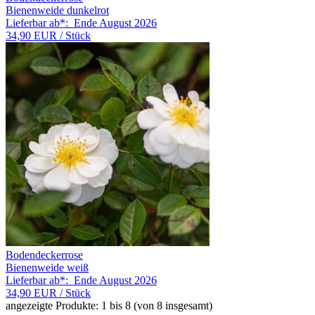
Bienenweide dunkelrot
Lieferbar ab*:
Ende August 2026
34,90 EUR
/ Stück
Bodendeckerrose
Bienenweide weiß
Lieferbar ab*:
Ende August 2026
34,90 EUR
/ Stück
angezeigte Produkte:
1
bis
8
(von
8
insgesamt)