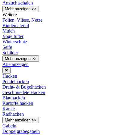
Anzuchtschalen
Mehr anzeigen >>
Weitere
Folien, Vliese, Netze
Bindematerial
Mulch
Vogelfutter
Winterschutz
Seife
Schilder
Mehr anzeigen >>
Alle anzeigen
✖
Hacken
Pendelhacken
Draht- & Bügelhacken
Geschmiedete Hacken
Blatthacken
Kartoffelhacken
Karste
Radhacken
Mehr anzeigen >>
Gabeln
Doppelgrabegabeln