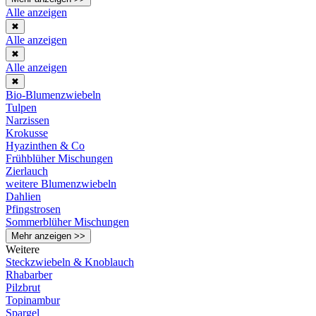
Alle anzeigen
✖
Alle anzeigen
✖
Alle anzeigen
✖
Bio-Blumenzwiebeln
Tulpen
Narzissen
Krokusse
Hyazinthen & Co
Frühblüher Mischungen
Zierlauch
weitere Blumenzwiebeln
Dahlien
Pfingstrosen
Sommerblüher Mischungen
Mehr anzeigen >>
Weitere
Steckzwiebeln & Knoblauch
Rhabarber
Pilzbrut
Topinambur
Spargel