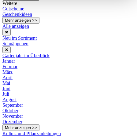
Weitere
Gutscheine
Geschenkideen
Mehr anzeigen >>
Alle anzeigen
✖
Neu im Sortiment
Schnäppchen
✖
Gartenjahr im Überblick
Januar
Februar
März
April
Mai
Juni
Juli
August
September
Oktober
November
Dezember
Mehr anzeigen >>
Kultur- und Pflanzanleitungen