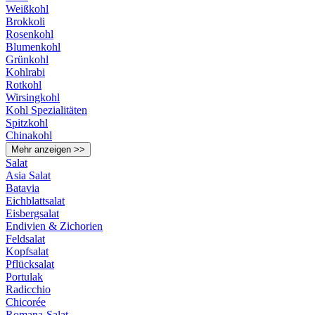
Weißkohl
Brokkoli
Rosenkohl
Blumenkohl
Grünkohl
Kohlrabi
Rotkohl
Wirsingkohl
Kohl Spezialitäten
Spitzkohl
Chinakohl
Mehr anzeigen >>
Salat
Asia Salat
Batavia
Eichblattsalat
Eisbergsalat
Endivien & Zichorien
Feldsalat
Kopfsalat
Pflücksalat
Portulak
Radicchio
Chicorée
Romana-Salat