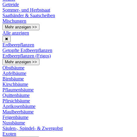
Getreide
Sommer- und Herbstsaat
Saatbänder & Saatscheiben
Mischungen
Mehr anzeigen >>
Alle anzeigen
✖
Erdbeerpflanzen
Getopfte Erdbeerpflanzen
Erdbeerpflanzen (Frigos)
Mehr anzeigen >>
Obstbäume
Apfelbäume
Birnbäume
Kirschbäume
Pflaumenbäume
Quittenbäume
Pfirsichbäume
Aprikosenbäume
Maulbeerbäume
Feigenbäume
Nussbäume
Säulen-, Spindel- & Zwergobst
Exoten