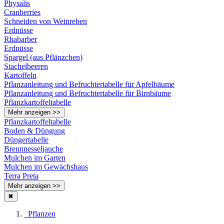
Physalis
Cranberries
Schneiden von Weinreben
Erdnüsse
Rhabarber
Erdnüsse
Spargel (aus Pflänzchen)
Stachelbeeren
Kartoffeln
Pflanzanleitung und Befruchtertabelle für Apfelbäume
Pflanzanleitung und Befruchtertabelle für Birnbäume
Pflanzkartoffeltabelle
Mehr anzeigen >>
Pflanzkartoffeltabelle
Boden & Düngung
Düngertabelle
Brennnesseljauche
Mulchen im Garten
Mulchen im Gewächshaus
Terra Preta
Mehr anzeigen >>
✖
Pflanzen