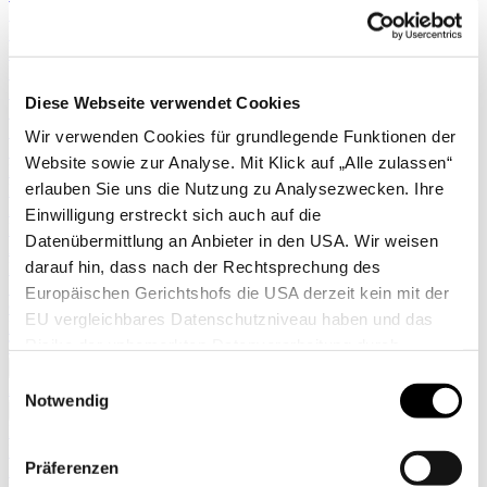
Sensen & Sicheln
Sägeräte
Erdballenpressen
Pflanzlochbohrer
Sprühgeräte
Diese Webseite verwendet Cookies
Stäubepumpen
Sägen
Wir verwenden Cookies für grundlegende Funktionen der
Scheren
Website sowie zur Analyse. Mit Klick auf „Alle zulassen“
Messer
erlauben Sie uns die Nutzung zu Analysezwecken. Ihre
Kleingeräte
Zimmergewächshäuser
Einwilligung erstreckt sich auch auf die
Leitern
Datenübermittlung an Anbieter in den USA. Wir weisen
Äxte
darauf hin, dass nach der Rechtsprechung des
Regenmesser & Thermometer
Stiele & Zubehör
Europäischen Gerichtshofs die USA derzeit kein mit der
Gerätehalter
EU vergleichbares Datenschutzniveau haben und das
Kindergeräte
Risiko der unbemerkten Datenverarbeitung durch
Taschen
Mehr anzeigen >>
staatliche Stellen besteht. Diese Zustimmung können Sie
Einwilligungsauswahl
Alle anzeigen
jederzeit in den Cookie-Einstellungen, in denen Sie auch
Notwendig
✖
weitere Details zu unseren Cookies finden, widerrufen
Hochbeete
oder abstufen. Nähere Informationen zu Cookies finden
Komposter
Präferenzen
Zäune
Sie in unserer Datenschutzerklärung.