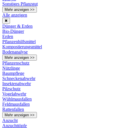
Sonstiges Pflanzgut
Mehr anzeigen >>
Alle anzeigen
✖
Dünger & Erden
Bio-Dünger
Erden
Pflanzenhilfsmittel
Kompostierungsmittel
Bodenanalyse
Mehr anzeigen >>
Pflanzenschutz
Nützlinge
Baumpflege
Schneckenabwehr
Insektenabwehr
Pilzschutz
Vogelabwehr
Wühlmausfallen
Feldmausfallen
Rattenfallen
Mehr anzeigen >>
Anzucht
Anzuchttöpfe