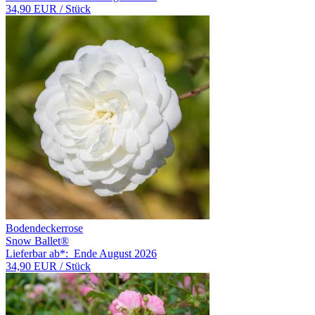
34,90 EUR
/ Stück
Bodendeckerrose
Snow Ballet®
Lieferbar ab*:
Ende August 2026
34,90 EUR
/ Stück