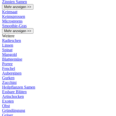
Zinnien Samen
Mehr anzeigen >>
Keimsaat
Keimsprossen
Microgreens
Smoothie-Gras
Mehr anzeigen >>
Weitere
Radieschen
Linsen
Spinat
Mangold
Blattgemüse
Porree
Fenchel
Auberginen
Gurken
Zucchini
Heilpflanzen Samen
Essbare Blüten
Artischocken
Exoten
Obst
Gründüngung
Gräser