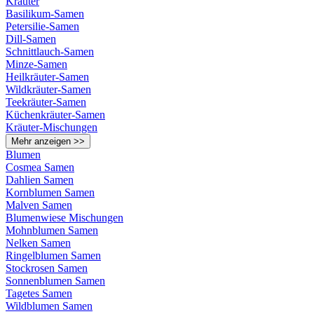
Kräuter
Basilikum-Samen
Petersilie-Samen
Dill-Samen
Schnittlauch-Samen
Minze-Samen
Heilkräuter-Samen
Wildkräuter-Samen
Teekräuter-Samen
Küchenkräuter-Samen
Kräuter-Mischungen
Mehr anzeigen >>
Blumen
Cosmea Samen
Dahlien Samen
Kornblumen Samen
Malven Samen
Blumenwiese Mischungen
Mohnblumen Samen
Nelken Samen
Ringelblumen Samen
Stockrosen Samen
Sonnenblumen Samen
Tagetes Samen
Wildblumen Samen