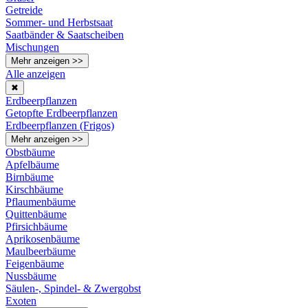
Getreide
Sommer- und Herbstsaat
Saatbänder & Saatscheiben
Mischungen
Mehr anzeigen >>
Alle anzeigen
✖
Erdbeerpflanzen
Getopfte Erdbeerpflanzen
Erdbeerpflanzen (Frigos)
Mehr anzeigen >>
Obstbäume
Apfelbäume
Birnbäume
Kirschbäume
Pflaumenbäume
Quittenbäume
Pfirsichbäume
Aprikosenbäume
Maulbeerbäume
Feigenbäume
Nussbäume
Säulen-, Spindel- & Zwergobst
Exoten