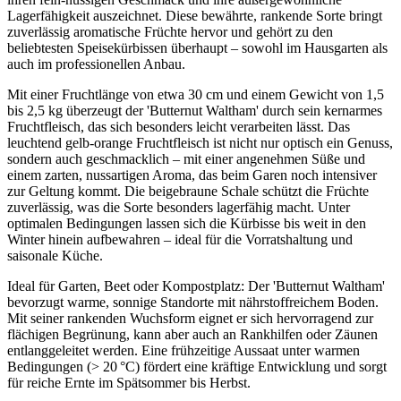
Lagerfähigkeit auszeichnet. Diese bewährte, rankende Sorte bringt
zuverlässig aromatische Früchte hervor und gehört zu den
beliebtesten Speisekürbissen überhaupt – sowohl im Hausgarten als
auch im professionellen Anbau.
Mit einer Fruchtlänge von etwa 30 cm und einem Gewicht von 1,5
bis 2,5 kg überzeugt der 'Butternut Waltham' durch sein kernarmes
Fruchtfleisch, das sich besonders leicht verarbeiten lässt. Das
leuchtend gelb-orange Fruchtfleisch ist nicht nur optisch ein Genuss,
sondern auch geschmacklich – mit einer angenehmen Süße und
einem zarten, nussartigen Aroma, das beim Garen noch intensiver
zur Geltung kommt. Die beigebraune Schale schützt die Früchte
zuverlässig, was die Sorte besonders lagerfähig macht. Unter
optimalen Bedingungen lassen sich die Kürbisse bis weit in den
Winter hinein aufbewahren – ideal für die Vorratshaltung und
saisonale Küche.
Ideal für Garten, Beet oder Kompostplatz: Der 'Butternut Waltham'
bevorzugt warme, sonnige Standorte mit nährstoffreichem Boden.
Mit seiner rankenden Wuchsform eignet er sich hervorragend zur
flächigen Begrünung, kann aber auch an Rankhilfen oder Zäunen
entlanggeleitet werden. Eine frühzeitige Aussaat unter warmen
Bedingungen (> 20 °C) fördert eine kräftige Entwicklung und sorgt
für reiche Ernte im Spätsommer bis Herbst.