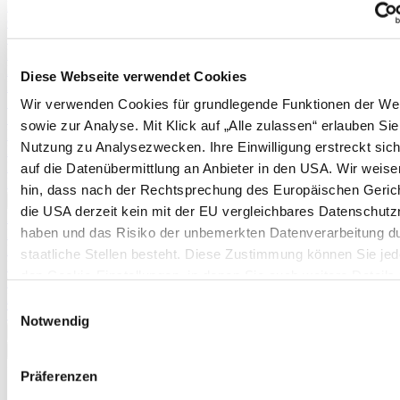
Physalis
Cranberries
Schneiden von Weinreben
Erdnüsse
Rhabarber
Diese Webseite verwendet Cookies
Erdnüsse
Spargel (aus Pflänzchen)
Wir verwenden Cookies für grundlegende Funktionen der We
Stachelbeeren
sowie zur Analyse. Mit Klick auf „Alle zulassen“ erlauben Sie
Kartoffeln
Nutzung zu Analysezwecken. Ihre Einwilligung erstreckt sic
Pflanzanleitung und Befruchtertabelle für Apfelbäume
Pflanzanleitung und Befruchtertabelle für Birnbäume
auf die Datenübermittlung an Anbieter in den USA. Wir weise
Pflanzkartoffeltabelle
hin, dass nach der Rechtsprechung des Europäischen Geric
Mehr anzeigen >>
die USA derzeit kein mit der EU vergleichbares Datenschutz
Pflanzkartoffeltabelle
haben und das Risiko der unbemerkten Datenverarbeitung d
Boden & Düngung
Düngertabelle
staatliche Stellen besteht. Diese Zustimmung können Sie jede
Brennnesseljauche
den Cookie-Einstellungen, in denen Sie auch weitere Details
Mulchen im Garten
unseren Cookies finden, widerrufen oder abstufen. Nähere
Mulchen im Gewächshaus
Einwilligungsauswahl
Terra Preta
Informationen zu Cookies finden Sie in
Notwendig
Mehr anzeigen >>
unserer Datenschutzerklärung.
✖
<
Zurück
|
Präferenzen
Startseite