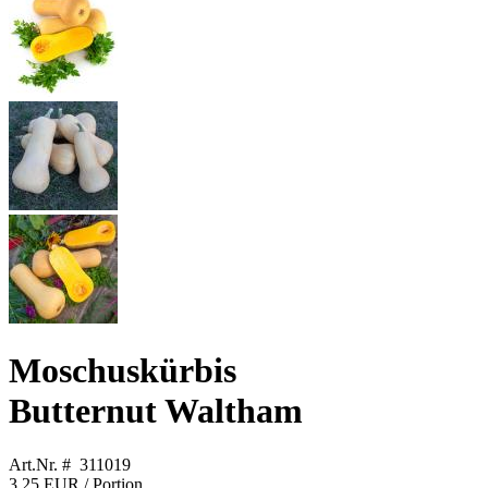
Moschuskürbis
Butternut Waltham
Art.Nr. # 311019
3,25 EUR
/ Portion