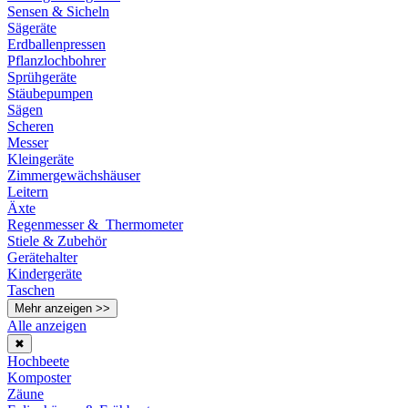
Sensen & Sicheln
Sägeräte
Erdballenpressen
Pflanzlochbohrer
Sprühgeräte
Stäubepumpen
Sägen
Scheren
Messer
Kleingeräte
Zimmergewächshäuser
Leitern
Äxte
Regenmesser & Thermometer
Stiele & Zubehör
Gerätehalter
Kindergeräte
Taschen
Mehr anzeigen >>
Alle anzeigen
✖
Hochbeete
Komposter
Zäune