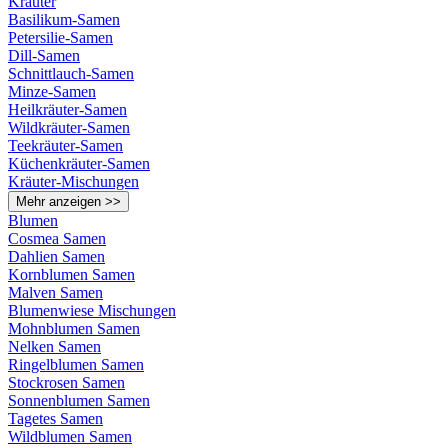
Kräuter
Basilikum-Samen
Petersilie-Samen
Dill-Samen
Schnittlauch-Samen
Minze-Samen
Heilkräuter-Samen
Wildkräuter-Samen
Teekräuter-Samen
Küchenkräuter-Samen
Kräuter-Mischungen
Mehr anzeigen >>
Blumen
Cosmea Samen
Dahlien Samen
Kornblumen Samen
Malven Samen
Blumenwiese Mischungen
Mohnblumen Samen
Nelken Samen
Ringelblumen Samen
Stockrosen Samen
Sonnenblumen Samen
Tagetes Samen
Wildblumen Samen