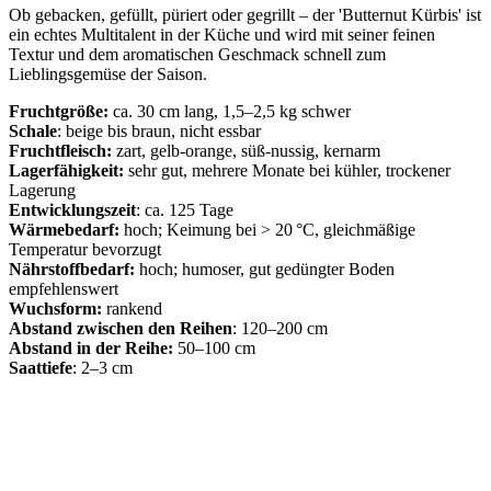
Ob gebacken, gefüllt, püriert oder gegrillt – der 'Butternut Kürbis' ist
ein echtes Multitalent in der Küche und wird mit seiner feinen
Textur und dem aromatischen Geschmack schnell zum
Lieblingsgemüse der Saison.
Fruchtgröße:
ca. 30 cm lang, 1,5–2,5 kg schwer
Schale
: beige bis braun, nicht essbar
Fruchtfleisch:
zart, gelb-orange, süß-nussig, kernarm
Lagerfähigkeit:
sehr gut, mehrere Monate bei kühler, trockener
Lagerung
Entwicklungszeit
: ca. 125 Tage
Wärmebedarf:
hoch; Keimung bei > 20 °C, gleichmäßige
Temperatur bevorzugt
Nährstoffbedarf:
hoch; humoser, gut gedüngter Boden
empfehlenswert
Wuchsform:
rankend
Abstand zwischen den Reihen
: 120–200 cm
Abstand in der Reihe:
50–100 cm
Saattiefe
: 2–3 cm
Voranzucht
Aussaat Freiland
Pflanzung Freiland
Ernte