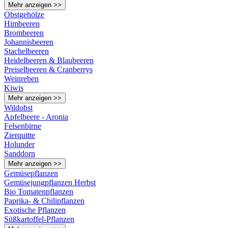
Mehr anzeigen >>
Obstgehölze
Himbeeren
Brombeeren
Johannisbeeren
Stachelbeeren
Heidelbeeren & Blaubeeren
Preiselbeeren & Cranberrys
Weinreben
Kiwis
Mehr anzeigen >>
Wildobst
Apfelbeere - Aronia
Felsenbirne
Zierquitte
Holunder
Sanddorn
Mehr anzeigen >>
Gemüsepflanzen
Gemüsejungpflanzen Herbst
Bio Tomatenpflanzen
Paprika- & Chilipflanzen
Exotische Pflanzen
Süßkartoffel-Pflanzen