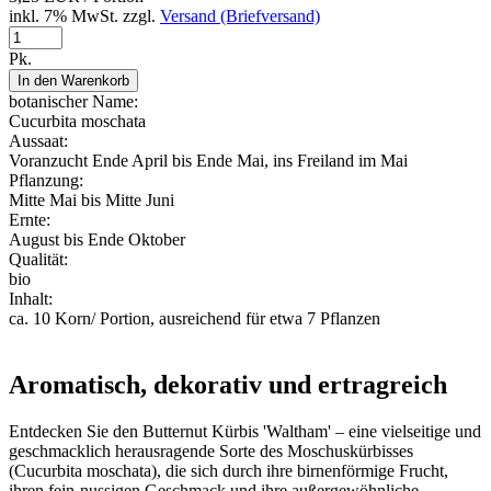
inkl. 7% MwSt. zzgl.
Versand (Briefversand)
Pk.
In den Warenkorb
botanischer Name:
Cucurbita moschata
Aussaat:
Voranzucht Ende April bis Ende Mai, ins Freiland im Mai
Pflanzung:
Mitte Mai bis Mitte Juni
Ernte:
August bis Ende Oktober
Qualität:
bio
Inhalt:
ca. 10 Korn/ Portion, ausreichend für etwa 7 Pflanzen
Aromatisch, dekorativ und ertragreich
Entdecken Sie den Butternut Kürbis 'Waltham' – eine vielseitige und
geschmacklich herausragende Sorte des Moschuskürbisses
(Cucurbita moschata), die sich durch ihre birnenförmige Frucht,
ihren fein-nussigen Geschmack und ihre außergewöhnliche