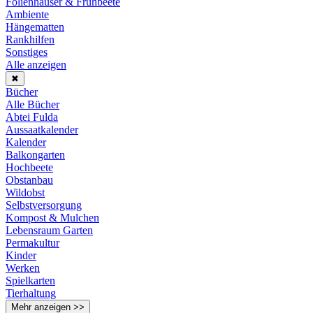
Folienhäuser & Frühbeete
Ambiente
Hängematten
Rankhilfen
Sonstiges
Alle anzeigen
✖
Bücher
Alle Bücher
Abtei Fulda
Aussaatkalender
Kalender
Balkongarten
Hochbeete
Obstanbau
Wildobst
Selbstversorgung
Kompost & Mulchen
Lebensraum Garten
Permakultur
Kinder
Werken
Spielkarten
Tierhaltung
Mehr anzeigen >>