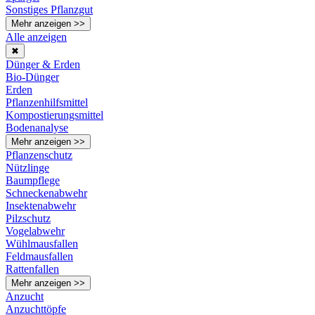
Sonstiges Pflanzgut
Mehr anzeigen >>
Alle anzeigen
✖
Dünger & Erden
Bio-Dünger
Erden
Pflanzenhilfsmittel
Kompostierungsmittel
Bodenanalyse
Mehr anzeigen >>
Pflanzenschutz
Nützlinge
Baumpflege
Schneckenabwehr
Insektenabwehr
Pilzschutz
Vogelabwehr
Wühlmausfallen
Feldmausfallen
Rattenfallen
Mehr anzeigen >>
Anzucht
Anzuchttöpfe