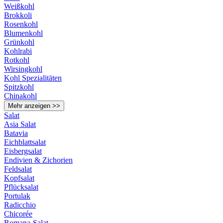
Weißkohl
Brokkoli
Rosenkohl
Blumenkohl
Grünkohl
Kohlrabi
Rotkohl
Wirsingkohl
Kohl Spezialitäten
Spitzkohl
Chinakohl
Mehr anzeigen >>
Salat
Asia Salat
Batavia
Eichblattsalat
Eisbergsalat
Endivien & Zichorien
Feldsalat
Kopfsalat
Pflücksalat
Portulak
Radicchio
Chicorée
Romana-Salat