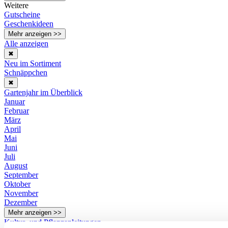
Weitere
Gutscheine
Geschenkideen
Mehr anzeigen >>
Alle anzeigen
✖
Neu im Sortiment
Schnäppchen
✖
Gartenjahr im Überblick
Januar
Februar
März
April
Mai
Juni
Juli
August
September
Oktober
November
Dezember
Mehr anzeigen >>
Kultur- und Pflanzanleitungen