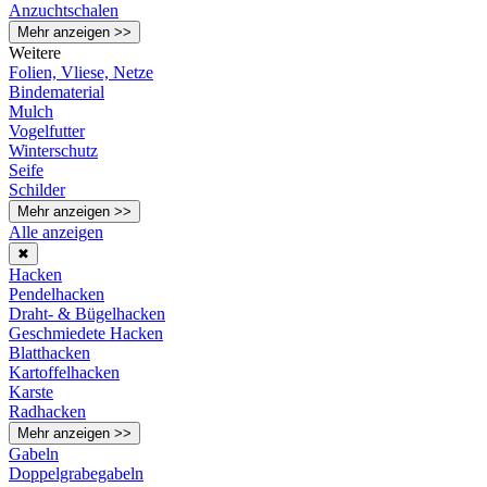
Anzuchtschalen
Mehr anzeigen >>
Weitere
Folien, Vliese, Netze
Bindematerial
Mulch
Vogelfutter
Winterschutz
Seife
Schilder
Mehr anzeigen >>
Alle anzeigen
✖
Hacken
Pendelhacken
Draht- & Bügelhacken
Geschmiedete Hacken
Blatthacken
Kartoffelhacken
Karste
Radhacken
Mehr anzeigen >>
Gabeln
Doppelgrabegabeln