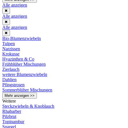
Alle anzeigen
✖
Alle anzeigen
✖
Alle anzeigen
✖
Bio-Blumenzwiebeln
Tulpen
Narzissen
Krokusse
Hyazinthen & Co
Frühblüher Mischungen
Zierlauch
weitere Blumenzwiebeln
Dahlien
Pfingstrosen
Sommerblüher Mischungen
Mehr anzeigen >>
Weitere
Steckzwiebeln & Knoblauch
Rhabarber
Pilzbrut
Topinambur
Spargel