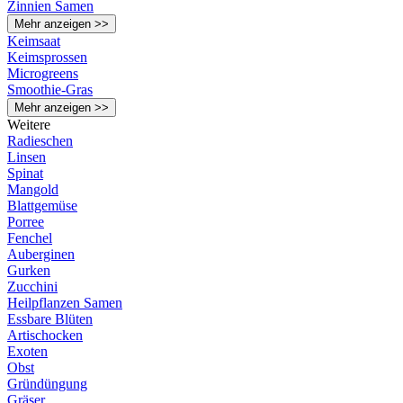
Zinnien Samen
Mehr anzeigen >>
Keimsaat
Keimsprossen
Microgreens
Smoothie-Gras
Mehr anzeigen >>
Weitere
Radieschen
Linsen
Spinat
Mangold
Blattgemüse
Porree
Fenchel
Auberginen
Gurken
Zucchini
Heilpflanzen Samen
Essbare Blüten
Artischocken
Exoten
Obst
Gründüngung
Gräser