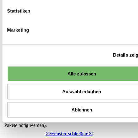
Biosaatgut
Kürbisse
Statistiken
Moschuskürbis Butternut Waltham
<<
Kürbisse
13 von 58
>>
Marketing
*Hinweis zu den Lieferzeiten:
Die Lieferung von Saisonware (Pflanzen, Pflanzkartoffeln,
Pflanzgut etc.) erfolgt bei frostfreier Witterung
ab
dem
Details zei
angegebenen Lieferzeitpunkt. Die Auslieferung erfolgt in der
Reihenfolge des Eingangs der Bestellungen. Darüber hinaus
versuchen wir Ihre Wünsche zum Liefertermin zu berücksichtigen.
Alle zulassen
Sonstige Ware, die sofort lieferbar ist, liefern wir in der Regel
innerhalb von 5 Werktagen ab Eingang der Bestellung. Falls Ware
Auswahl erlauben
nicht sofort verfügbar ist, ist die voraussichtliche Lieferzeit oder
das Datum der nächsten Nachlieferung an dieser Stelle angegeben.
Grundsätzlich versuchen wir die Anzahl der Sendungen gering zu
Ablehnen
halten. Daher versenden wir Ihre gesamte Bestellung erst dann,
wenn alle Artikel verfügbar sind (sofern nicht ohnehin mehrere
Pakete nötig werden).
>>Fenster schließen<<