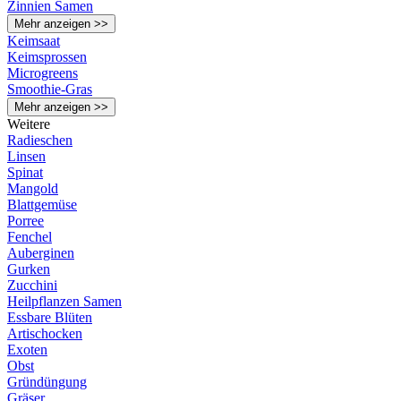
Zinnien Samen
Mehr anzeigen >>
Keimsaat
Keimsprossen
Microgreens
Smoothie-Gras
Mehr anzeigen >>
Weitere
Radieschen
Linsen
Spinat
Mangold
Blattgemüse
Porree
Fenchel
Auberginen
Gurken
Zucchini
Heilpflanzen Samen
Essbare Blüten
Artischocken
Exoten
Obst
Gründüngung
Gräser