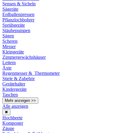
Sensen & Sicheln
Sägeräte
Erdballenpressen
Pflanzlochbohrer
Sprühgeräte
Stäubepumpen
Sägen
Scheren
Messer
Kleingeräte
Zimmergewächshäuser
Leitern
Äxte
Regenmesser & Thermometer
Stiele & Zubehör
Gerätehalter
Kindergeräte
Taschen
Mehr anzeigen >>
Alle anzeigen
✖
Hochbeete
Komposter
Zäune