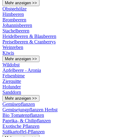
Mehr anzeigen >>
Obstgehölze
Himbeeren
Brombeeren
Johannisbeeren
Stachelbeeren
Heidelbeeren & Blaubeeren
Preiselbeeren & Cranberrys
Weinreben
Kiwis
Mehr anzeigen >>
Wildobst
Apfelbeere - Aronia
Felsenbirne
Zierquitte
Holunder
Sanddorn
Mehr anzeigen >>
Gemüsepflanzen
Gemüsejungpflanzen Herbst
Bio Tomatenpflanzen
Paprika- & Chilipflanzen
Exotische Pflanzen
Süßkartoffel-Pflanzen