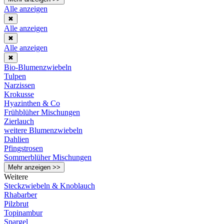
Alle anzeigen
✖
Alle anzeigen
✖
Alle anzeigen
✖
Bio-Blumenzwiebeln
Tulpen
Narzissen
Krokusse
Hyazinthen & Co
Frühblüher Mischungen
Zierlauch
weitere Blumenzwiebeln
Dahlien
Pfingstrosen
Sommerblüher Mischungen
Mehr anzeigen >>
Weitere
Steckzwiebeln & Knoblauch
Rhabarber
Pilzbrut
Topinambur
Spargel