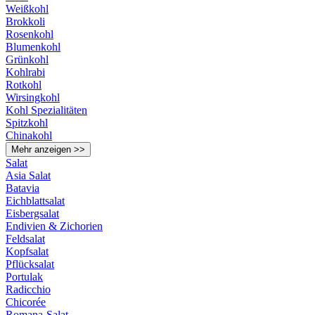
Weißkohl
Brokkoli
Rosenkohl
Blumenkohl
Grünkohl
Kohlrabi
Rotkohl
Wirsingkohl
Kohl Spezialitäten
Spitzkohl
Chinakohl
Mehr anzeigen >>
Salat
Asia Salat
Batavia
Eichblattsalat
Eisbergsalat
Endivien & Zichorien
Feldsalat
Kopfsalat
Pflücksalat
Portulak
Radicchio
Chicorée
Romana-Salat