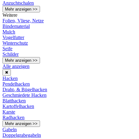
Anzuchtschalen
Mehr anzeigen >>
Weitere
Folien, Vliese, Netze
Bindematerial
Mulch
Vogelfutter
Winterschutz
Seife
Schilder
Mehr anzeigen >>
Alle anzeigen
✖
Hacken
Pendelhacken
Draht- & Bügelhacken
Geschmiedete Hacken
Blatthacken
Kartoffelhacken
Karste
Radhacken
Mehr anzeigen >>
Gabeln
Doppelgrabegabeln