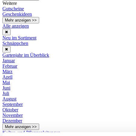
Weitere
Gutscheine
Geschenkideen
Mehr anzeigen >>
Alle anzeigen
✖
Neu im Sortiment
Schnäppchen
✖
Gartenjahr im Überblick
Januar
Februar
März
April
Mai
Juni
Juli
August
September
Oktober
November
Dezember
Mehr anzeigen >>
Kultur- und Pflanzanleitungen