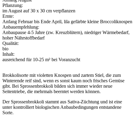
Pflanzung:
im August auf 30 x 30 cm verpflanzen
Ernte:
Anfang Februar bis Ende April, lila gefärbte kleine Broccoliknospen
Anbauempfehlung:
Anbaupause 4-5 Jahre (zw. Kreuzblütern), niedriger Wärmebedarf,
hoher Nährstoffbedarf
Qualität:
bio
Inhalt:
ausreichend für 10-25 m² bei Voranzucht
Brokkolisorte mit violetten Knospen und zartem Stiel, die zum
Winterende reif sind, wenn es sonst kaum noch frisches Gemüse
gibt. Bei Sprossenbrokkoli bilden sich immer wieder neue
Seitentriebe, die mehrmals beerntet werden können.
Der Sprossenbrokkoli stammt aus Sativa-Züchtung und ist eine
unter kontrolliert biologischen Anbaubedingungen entstandene
Sorte.
Voranzucht
Aussaat Freiland