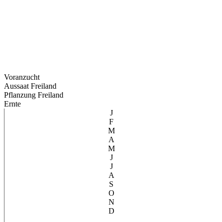
Voranzucht
Aussaat Freiland
Pflanzung Freiland
Ernte
J
F
M
A
M
J
J
A
S
O
N
D