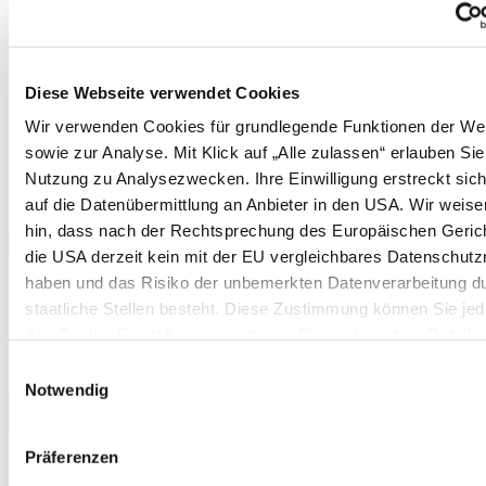
Physalis
Cranberries
Schneiden von Weinreben
Erdnüsse
Rhabarber
Diese Webseite verwendet Cookies
Erdnüsse
Spargel (aus Pflänzchen)
Wir verwenden Cookies für grundlegende Funktionen der We
Stachelbeeren
sowie zur Analyse. Mit Klick auf „Alle zulassen“ erlauben Sie
Kartoffeln
Nutzung zu Analysezwecken. Ihre Einwilligung erstreckt sic
Pflanzanleitung und Befruchtertabelle für Apfelbäume
Pflanzanleitung und Befruchtertabelle für Birnbäume
auf die Datenübermittlung an Anbieter in den USA. Wir weise
Pflanzkartoffeltabelle
hin, dass nach der Rechtsprechung des Europäischen Geric
Mehr anzeigen >>
die USA derzeit kein mit der EU vergleichbares Datenschutz
Pflanzkartoffeltabelle
haben und das Risiko der unbemerkten Datenverarbeitung d
Boden & Düngung
Düngertabelle
staatliche Stellen besteht. Diese Zustimmung können Sie jede
Brennnesseljauche
den Cookie-Einstellungen, in denen Sie auch weitere Details
Mulchen im Garten
unseren Cookies finden, widerrufen oder abstufen. Nähere
Mulchen im Gewächshaus
Einwilligungsauswahl
Terra Preta
Informationen zu Cookies finden Sie in
Notwendig
Mehr anzeigen >>
unserer Datenschutzerklärung.
✖
<
Zurück
|
Präferenzen
Startseite