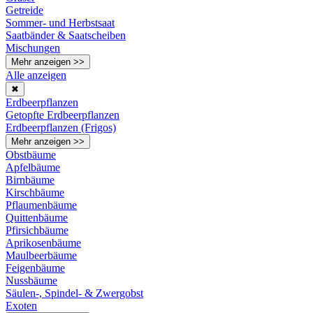
Getreide
Sommer- und Herbstsaat
Saatbänder & Saatscheiben
Mischungen
Mehr anzeigen >>
Alle anzeigen
✖
Erdbeerpflanzen
Getopfte Erdbeerpflanzen
Erdbeerpflanzen (Frigos)
Mehr anzeigen >>
Obstbäume
Apfelbäume
Birnbäume
Kirschbäume
Pflaumenbäume
Quittenbäume
Pfirsichbäume
Aprikosenbäume
Maulbeerbäume
Feigenbäume
Nussbäume
Säulen-, Spindel- & Zwergobst
Exoten