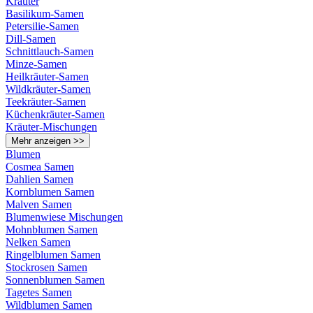
Kräuter
Basilikum-Samen
Petersilie-Samen
Dill-Samen
Schnittlauch-Samen
Minze-Samen
Heilkräuter-Samen
Wildkräuter-Samen
Teekräuter-Samen
Küchenkräuter-Samen
Kräuter-Mischungen
Mehr anzeigen >>
Blumen
Cosmea Samen
Dahlien Samen
Kornblumen Samen
Malven Samen
Blumenwiese Mischungen
Mohnblumen Samen
Nelken Samen
Ringelblumen Samen
Stockrosen Samen
Sonnenblumen Samen
Tagetes Samen
Wildblumen Samen