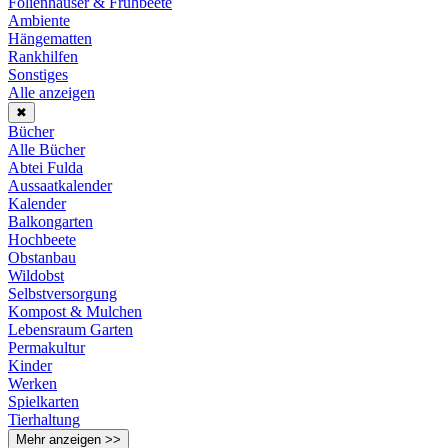
Folienhäuser & Frühbeete
Ambiente
Hängematten
Rankhilfen
Sonstiges
Alle anzeigen
✖
Bücher
Alle Bücher
Abtei Fulda
Aussaatkalender
Kalender
Balkongarten
Hochbeete
Obstanbau
Wildobst
Selbstversorgung
Kompost & Mulchen
Lebensraum Garten
Permakultur
Kinder
Werken
Spielkarten
Tierhaltung
Mehr anzeigen >>