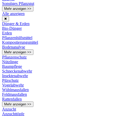
Sonstiges Pflanzgut
Mehr anzeigen >>
Alle anzeigen
✖
Dünger & Erden
Bio-Dünger
Erden
Pflanzenhilfsmittel
Kompostierungsmittel
Bodenanalyse
Mehr anzeigen >>
Pflanzenschutz
Nützlinge
Baumpflege
Schneckenabwehr
Insektenabwehr
Pilzschutz
Vogelabwehr
Wühlmausfallen
Feldmausfallen
Rattenfallen
Mehr anzeigen >>
Anzucht
Anzuchttöpfe