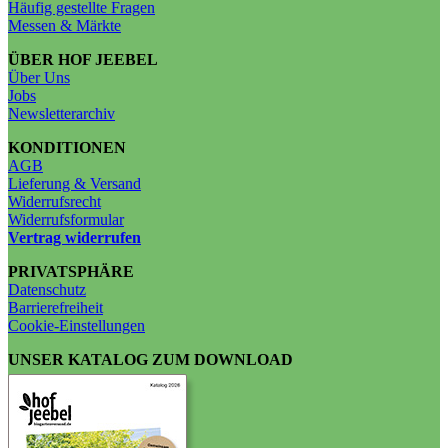
Häufig gestellte Fragen
Messen & Märkte
ÜBER HOF JEEBEL
Über Uns
Jobs
Newsletterarchiv
KONDITIONEN
AGB
Lieferung & Versand
Widerrufsrecht
Widerrufsformular
Vertrag widerrufen
PRIVATSPHÄRE
Datenschutz
Barrierefreiheit
Cookie-Einstellungen
UNSER KATALOG ZUM DOWNLOAD