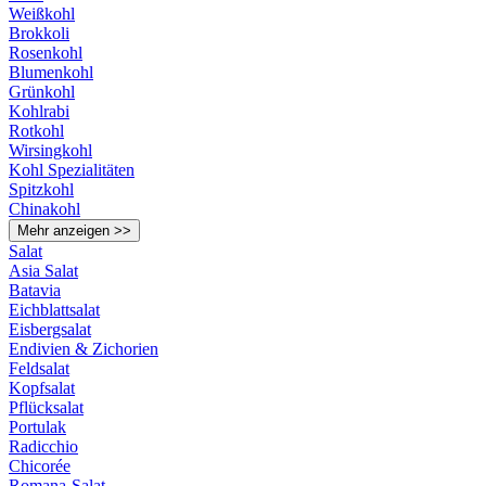
Weißkohl
Brokkoli
Rosenkohl
Blumenkohl
Grünkohl
Kohlrabi
Rotkohl
Wirsingkohl
Kohl Spezialitäten
Spitzkohl
Chinakohl
Mehr anzeigen >>
Salat
Asia Salat
Batavia
Eichblattsalat
Eisbergsalat
Endivien & Zichorien
Feldsalat
Kopfsalat
Pflücksalat
Portulak
Radicchio
Chicorée
Romana-Salat