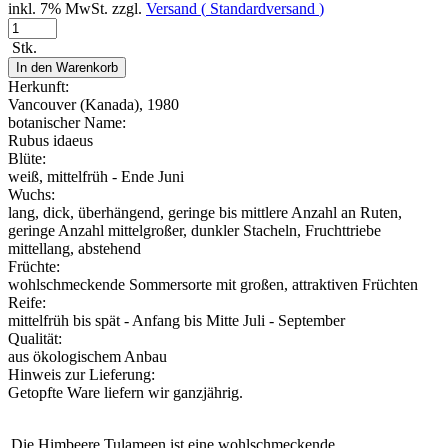
inkl. 7% MwSt. zzgl.
Versand (
Standardversand
)
Stk.
In den Warenkorb
Herkunft:
Vancouver (Kanada), 1980
botanischer Name:
Rubus idaeus
Blüte:
weiß, mittelfrüh - Ende Juni
Wuchs:
lang, dick, überhängend, geringe bis mittlere Anzahl an Ruten,
geringe Anzahl mittelgroßer, dunkler Stacheln, Fruchttriebe
mittellang, abstehend
Früchte:
wohlschmeckende Sommersorte mit großen, attraktiven Früchten
Reife:
mittelfrüh bis spät - Anfang bis Mitte Juli - September
Qualität:
aus ökologischem Anbau
Hinweis zur Lieferung:
Getopfte Ware liefern wir ganzjährig.
Die Himbeere Tulameen ist eine wohlschmeckende