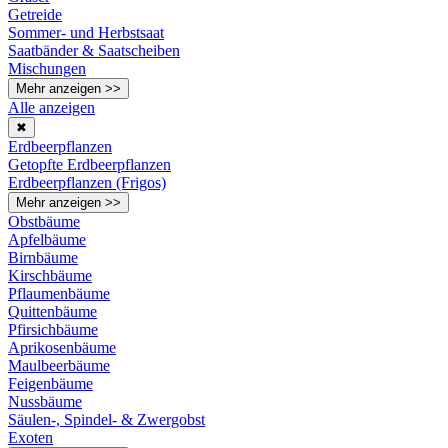
Getreide
Sommer- und Herbstsaat
Saatbänder & Saatscheiben
Mischungen
Mehr anzeigen >>
Alle anzeigen
✖
Erdbeerpflanzen
Getopfte Erdbeerpflanzen
Erdbeerpflanzen (Frigos)
Mehr anzeigen >>
Obstbäume
Apfelbäume
Birnbäume
Kirschbäume
Pflaumenbäume
Quittenbäume
Pfirsichbäume
Aprikosenbäume
Maulbeerbäume
Feigenbäume
Nussbäume
Säulen-, Spindel- & Zwergobst
Exoten