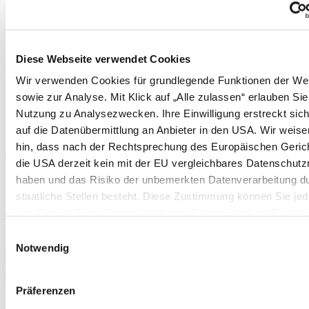
Physalis
Cranberries
Schneiden von Weinreben
Erdnüsse
Rhabarber
Diese Webseite verwendet Cookies
Erdnüsse
Spargel (aus Pflänzchen)
Wir verwenden Cookies für grundlegende Funktionen der We
Stachelbeeren
sowie zur Analyse. Mit Klick auf „Alle zulassen“ erlauben Sie
Kartoffeln
Nutzung zu Analysezwecken. Ihre Einwilligung erstreckt sic
Pflanzanleitung und Befruchtertabelle für Apfelbäume
Pflanzanleitung und Befruchtertabelle für Birnbäume
auf die Datenübermittlung an Anbieter in den USA. Wir weise
Pflanzkartoffeltabelle
hin, dass nach der Rechtsprechung des Europäischen Geric
Mehr anzeigen >>
die USA derzeit kein mit der EU vergleichbares Datenschutz
Pflanzkartoffeltabelle
haben und das Risiko der unbemerkten Datenverarbeitung d
Boden & Düngung
Düngertabelle
staatliche Stellen besteht. Diese Zustimmung können Sie jede
Brennnesseljauche
den Cookie-Einstellungen, in denen Sie auch weitere Details
Mulchen im Garten
unseren Cookies finden, widerrufen oder abstufen. Nähere
Mulchen im Gewächshaus
Einwilligungsauswahl
Terra Preta
Informationen zu Cookies finden Sie in
Notwendig
Mehr anzeigen >>
unserer Datenschutzerklärung.
✖
<
Zurück
|
Präferenzen
Startseite