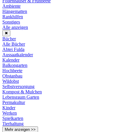
Folienhäuser & Frühbeete
Ambiente
Hängematten
Rankhilfen
Sonstiges
Alle anzeigen
✖
Bücher
Alle Bücher
Abtei Fulda
Aussaatkalender
Kalender
Balkongarten
Hochbeete
Obstanbau
Wildobst
Selbstversorgung
Kompost & Mulchen
Lebensraum Garten
Permakultur
Kinder
Werken
Spielkarten
Tierhaltung
Mehr anzeigen >>