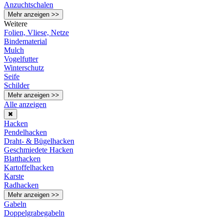
Anzuchtschalen
Mehr anzeigen >>
Weitere
Folien, Vliese, Netze
Bindematerial
Mulch
Vogelfutter
Winterschutz
Seife
Schilder
Mehr anzeigen >>
Alle anzeigen
✖
Hacken
Pendelhacken
Draht- & Bügelhacken
Geschmiedete Hacken
Blatthacken
Kartoffelhacken
Karste
Radhacken
Mehr anzeigen >>
Gabeln
Doppelgrabegabeln