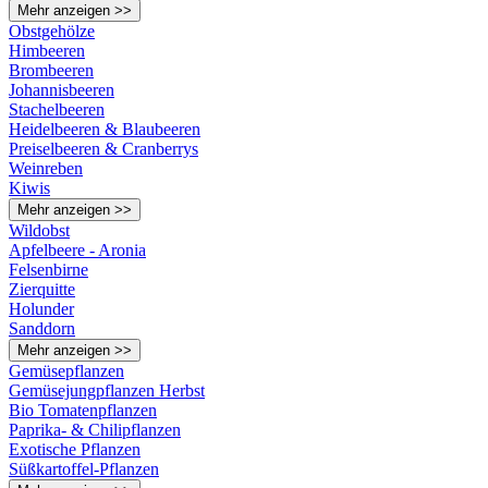
Mehr anzeigen >>
Obstgehölze
Himbeeren
Brombeeren
Johannisbeeren
Stachelbeeren
Heidelbeeren & Blaubeeren
Preiselbeeren & Cranberrys
Weinreben
Kiwis
Mehr anzeigen >>
Wildobst
Apfelbeere - Aronia
Felsenbirne
Zierquitte
Holunder
Sanddorn
Mehr anzeigen >>
Gemüsepflanzen
Gemüsejungpflanzen Herbst
Bio Tomatenpflanzen
Paprika- & Chilipflanzen
Exotische Pflanzen
Süßkartoffel-Pflanzen