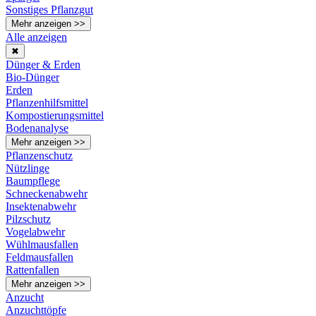
Sonstiges Pflanzgut
Mehr anzeigen >>
Alle anzeigen
✖
Dünger & Erden
Bio-Dünger
Erden
Pflanzenhilfsmittel
Kompostierungsmittel
Bodenanalyse
Mehr anzeigen >>
Pflanzenschutz
Nützlinge
Baumpflege
Schneckenabwehr
Insektenabwehr
Pilzschutz
Vogelabwehr
Wühlmausfallen
Feldmausfallen
Rattenfallen
Mehr anzeigen >>
Anzucht
Anzuchttöpfe