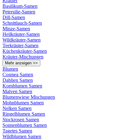
Kräuter
Basilikum-Samen
Petersilie-Samen
Dill-Samen
Schnittlauch-Samen
Minze-Samen
Heilkräuter-Samen
Wildkräuter-Samen
Teekräuter-Samen
Küchenkräuter-Samen
Kräuter-Mischungen
Mehr anzeigen >>
Blumen
Cosmea Samen
Dahlien Samen
Kornblumen Samen
Malven Samen
Blumenwiese Mischungen
Mohnblumen Samen
Nelken Samen
Ringelblumen Samen
Stockrosen Samen
Sonnenblumen Samen
Tagetes Samen
Wildblumen Samen