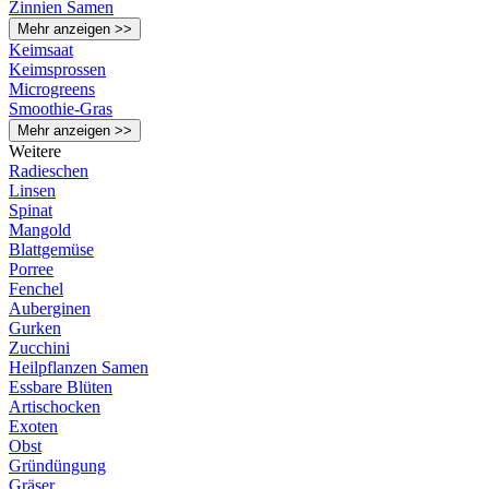
Zinnien Samen
Mehr anzeigen >>
Keimsaat
Keimsprossen
Microgreens
Smoothie-Gras
Mehr anzeigen >>
Weitere
Radieschen
Linsen
Spinat
Mangold
Blattgemüse
Porree
Fenchel
Auberginen
Gurken
Zucchini
Heilpflanzen Samen
Essbare Blüten
Artischocken
Exoten
Obst
Gründüngung
Gräser