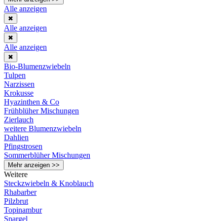
Alle anzeigen
✖
Alle anzeigen
✖
Alle anzeigen
✖
Bio-Blumenzwiebeln
Tulpen
Narzissen
Krokusse
Hyazinthen & Co
Frühblüher Mischungen
Zierlauch
weitere Blumenzwiebeln
Dahlien
Pfingstrosen
Sommerblüher Mischungen
Mehr anzeigen >>
Weitere
Steckzwiebeln & Knoblauch
Rhabarber
Pilzbrut
Topinambur
Spargel