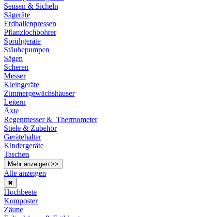
Sensen & Sicheln
Sägeräte
Erdballenpressen
Pflanzlochbohrer
Sprühgeräte
Stäubepumpen
Sägen
Scheren
Messer
Kleingeräte
Zimmergewächshäuser
Leitern
Äxte
Regenmesser & Thermometer
Stiele & Zubehör
Gerätehalter
Kindergeräte
Taschen
Mehr anzeigen >>
Alle anzeigen
✖
Hochbeete
Komposter
Zäune