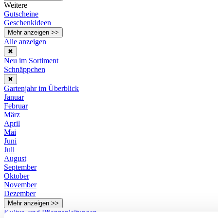
Weitere
Gutscheine
Geschenkideen
Mehr anzeigen >>
Alle anzeigen
✖
Neu im Sortiment
Schnäppchen
✖
Gartenjahr im Überblick
Januar
Februar
März
April
Mai
Juni
Juli
August
September
Oktober
November
Dezember
Mehr anzeigen >>
Kultur- und Pflanzanleitungen