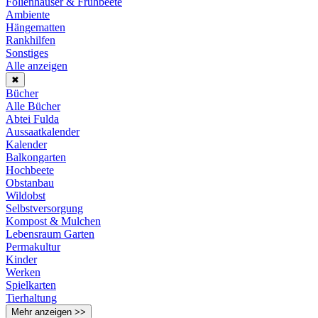
Folienhäuser & Frühbeete
Ambiente
Hängematten
Rankhilfen
Sonstiges
Alle anzeigen
✖
Bücher
Alle Bücher
Abtei Fulda
Aussaatkalender
Kalender
Balkongarten
Hochbeete
Obstanbau
Wildobst
Selbstversorgung
Kompost & Mulchen
Lebensraum Garten
Permakultur
Kinder
Werken
Spielkarten
Tierhaltung
Mehr anzeigen >>