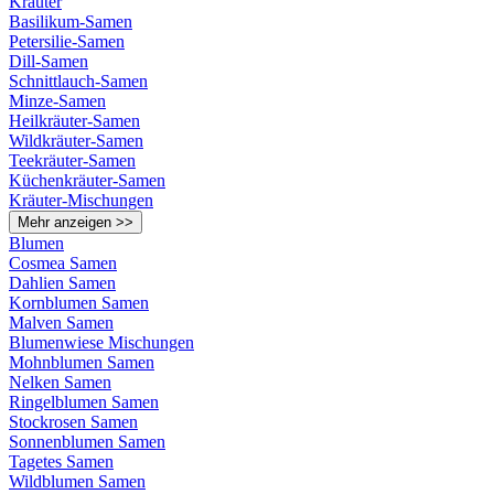
Kräuter
Basilikum-Samen
Petersilie-Samen
Dill-Samen
Schnittlauch-Samen
Minze-Samen
Heilkräuter-Samen
Wildkräuter-Samen
Teekräuter-Samen
Küchenkräuter-Samen
Kräuter-Mischungen
Mehr anzeigen >>
Blumen
Cosmea Samen
Dahlien Samen
Kornblumen Samen
Malven Samen
Blumenwiese Mischungen
Mohnblumen Samen
Nelken Samen
Ringelblumen Samen
Stockrosen Samen
Sonnenblumen Samen
Tagetes Samen
Wildblumen Samen