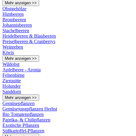
Mehr anzeigen >>
Obstgehölze
Himbeeren
Brombeeren
Johannisbeeren
Stachelbeeren
Heidelbeeren & Blaubeeren
Preiselbeeren & Cranberrys
Weinreben
Kiwis
Mehr anzeigen >>
Wildobst
Apfelbeere - Aronia
Felsenbirne
Zierquitte
Holunder
Sanddorn
Mehr anzeigen >>
Gemüsepflanzen
Gemüsejungpflanzen Herbst
Bio Tomatenpflanzen
Paprika- & Chilipflanzen
Exotische Pflanzen
Süßkartoffel-Pflanzen