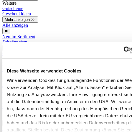
Weitere
Gutscheine
Geschenkideen
Mehr anzeigen >>
Alle anzeigen
✖
Neu im Sortiment
Schnäppchen
✖
Gartenjahr im Überblick
Januar
Februar
März
Diese Webseite verwendet Cookies
April
Mai
Wir verwenden Cookies für grundlegende Funktionen der We
Juni
sowie zur Analyse. Mit Klick auf „Alle zulassen“ erlauben Sie
Juli
Nutzung zu Analysezwecken. Ihre Einwilligung erstreckt sic
August
September
auf die Datenübermittlung an Anbieter in den USA. Wir weise
Oktober
hin, dass nach der Rechtsprechung des Europäischen Geric
November
die USA derzeit kein mit der EU vergleichbares Datenschutz
Dezember
haben und das Risiko der unbemerkten Datenverarbeitung d
Mehr anzeigen >>
Kultur- und Pflanzanleitungen
staatliche Stellen besteht. Diese Zustimmung können Sie jede