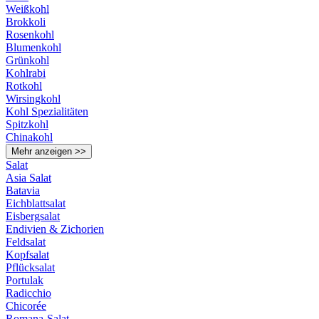
Weißkohl
Brokkoli
Rosenkohl
Blumenkohl
Grünkohl
Kohlrabi
Rotkohl
Wirsingkohl
Kohl Spezialitäten
Spitzkohl
Chinakohl
Mehr anzeigen >>
Salat
Asia Salat
Batavia
Eichblattsalat
Eisbergsalat
Endivien & Zichorien
Feldsalat
Kopfsalat
Pflücksalat
Portulak
Radicchio
Chicorée
Romana-Salat