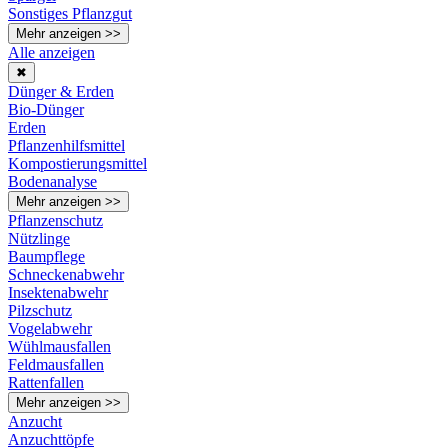
Sonstiges Pflanzgut
Mehr anzeigen >>
Alle anzeigen
✖
Dünger & Erden
Bio-Dünger
Erden
Pflanzenhilfsmittel
Kompostierungsmittel
Bodenanalyse
Mehr anzeigen >>
Pflanzenschutz
Nützlinge
Baumpflege
Schneckenabwehr
Insektenabwehr
Pilzschutz
Vogelabwehr
Wühlmausfallen
Feldmausfallen
Rattenfallen
Mehr anzeigen >>
Anzucht
Anzuchttöpfe