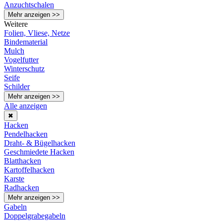
Anzuchtschalen
Mehr anzeigen >>
Weitere
Folien, Vliese, Netze
Bindematerial
Mulch
Vogelfutter
Winterschutz
Seife
Schilder
Mehr anzeigen >>
Alle anzeigen
✖
Hacken
Pendelhacken
Draht- & Bügelhacken
Geschmiedete Hacken
Blatthacken
Kartoffelhacken
Karste
Radhacken
Mehr anzeigen >>
Gabeln
Doppelgrabegabeln