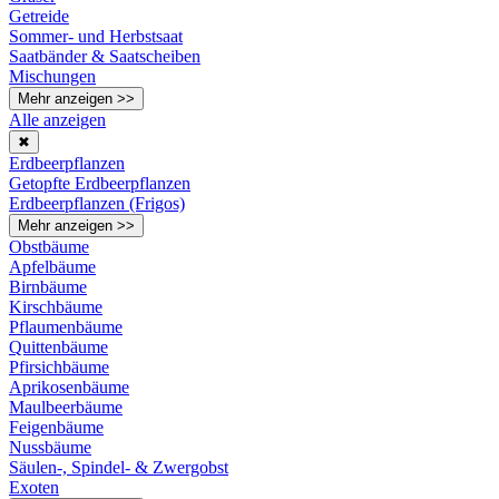
Getreide
Sommer- und Herbstsaat
Saatbänder & Saatscheiben
Mischungen
Mehr anzeigen >>
Alle anzeigen
✖
Erdbeerpflanzen
Getopfte Erdbeerpflanzen
Erdbeerpflanzen (Frigos)
Mehr anzeigen >>
Obstbäume
Apfelbäume
Birnbäume
Kirschbäume
Pflaumenbäume
Quittenbäume
Pfirsichbäume
Aprikosenbäume
Maulbeerbäume
Feigenbäume
Nussbäume
Säulen-, Spindel- & Zwergobst
Exoten