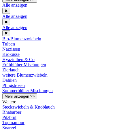
Alle anzeigen
✖
Alle anzeigen
✖
Alle anzeigen
✖
Bio-Blumenzwiebeln
Tulpen
Narzissen
Krokusse
Hyazinthen & Co
Frühblüher Mischungen
Zierlauch
weitere Blumenzwiebeln
Dahlien
Pfingstrosen
Sommerblüher Mischungen
Mehr anzeigen >>
Weitere
Steckzwiebeln & Knoblauch
Rhabarber
Pilzbrut
Topinambur
Spargel