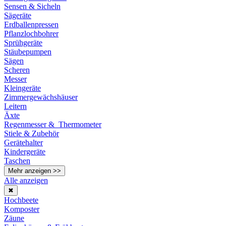
Sensen & Sicheln
Sägeräte
Erdballenpressen
Pflanzlochbohrer
Sprühgeräte
Stäubepumpen
Sägen
Scheren
Messer
Kleingeräte
Zimmergewächshäuser
Leitern
Äxte
Regenmesser & Thermometer
Stiele & Zubehör
Gerätehalter
Kindergeräte
Taschen
Mehr anzeigen >>
Alle anzeigen
✖
Hochbeete
Komposter
Zäune