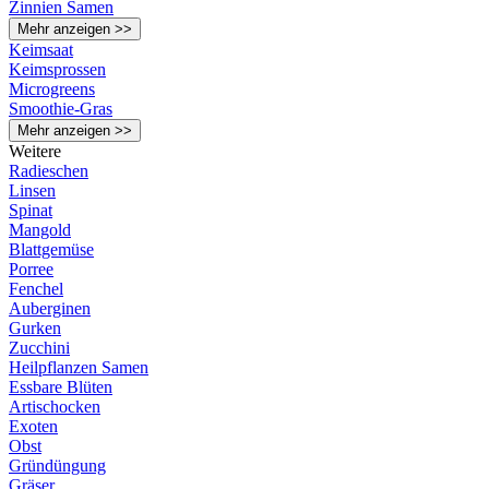
Zinnien Samen
Mehr anzeigen >>
Keimsaat
Keimsprossen
Microgreens
Smoothie-Gras
Mehr anzeigen >>
Weitere
Radieschen
Linsen
Spinat
Mangold
Blattgemüse
Porree
Fenchel
Auberginen
Gurken
Zucchini
Heilpflanzen Samen
Essbare Blüten
Artischocken
Exoten
Obst
Gründüngung
Gräser