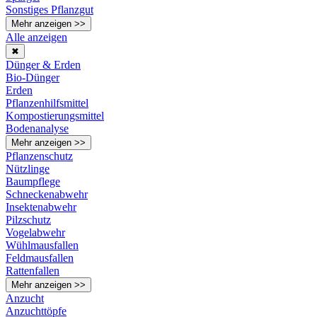
Sonstiges Pflanzgut
Mehr anzeigen >>
Alle anzeigen
✖
Dünger & Erden
Bio-Dünger
Erden
Pflanzenhilfsmittel
Kompostierungsmittel
Bodenanalyse
Mehr anzeigen >>
Pflanzenschutz
Nützlinge
Baumpflege
Schneckenabwehr
Insektenabwehr
Pilzschutz
Vogelabwehr
Wühlmausfallen
Feldmausfallen
Rattenfallen
Mehr anzeigen >>
Anzucht
Anzuchttöpfe