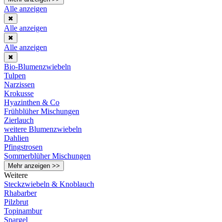
Alle anzeigen
✖
Alle anzeigen
✖
Alle anzeigen
✖
Bio-Blumenzwiebeln
Tulpen
Narzissen
Krokusse
Hyazinthen & Co
Frühblüher Mischungen
Zierlauch
weitere Blumenzwiebeln
Dahlien
Pfingstrosen
Sommerblüher Mischungen
Mehr anzeigen >>
Weitere
Steckzwiebeln & Knoblauch
Rhabarber
Pilzbrut
Topinambur
Spargel