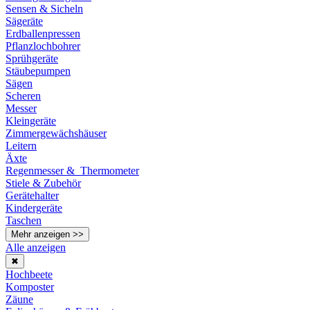
Sensen & Sicheln
Sägeräte
Erdballenpressen
Pflanzlochbohrer
Sprühgeräte
Stäubepumpen
Sägen
Scheren
Messer
Kleingeräte
Zimmergewächshäuser
Leitern
Äxte
Regenmesser & Thermometer
Stiele & Zubehör
Gerätehalter
Kindergeräte
Taschen
Mehr anzeigen >>
Alle anzeigen
✖
Hochbeete
Komposter
Zäune