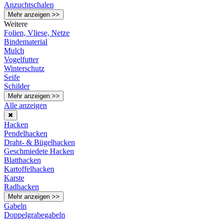
Anzuchtschalen
Mehr anzeigen >>
Weitere
Folien, Vliese, Netze
Bindematerial
Mulch
Vogelfutter
Winterschutz
Seife
Schilder
Mehr anzeigen >>
Alle anzeigen
✖
Hacken
Pendelhacken
Draht- & Bügelhacken
Geschmiedete Hacken
Blatthacken
Kartoffelhacken
Karste
Radhacken
Mehr anzeigen >>
Gabeln
Doppelgrabegabeln