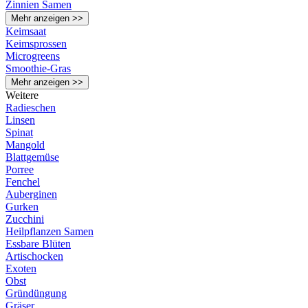
Zinnien Samen
Mehr anzeigen >>
Keimsaat
Keimsprossen
Microgreens
Smoothie-Gras
Mehr anzeigen >>
Weitere
Radieschen
Linsen
Spinat
Mangold
Blattgemüse
Porree
Fenchel
Auberginen
Gurken
Zucchini
Heilpflanzen Samen
Essbare Blüten
Artischocken
Exoten
Obst
Gründüngung
Gräser