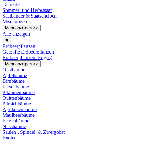
Getreide
Sommer- und Herbstsaat
Saatbänder & Saatscheiben
Mischungen
Mehr anzeigen >>
Alle anzeigen
✖
Erdbeerpflanzen
Getopfte Erdbeerpflanzen
Erdbeerpflanzen (Frigos)
Mehr anzeigen >>
Obstbäume
Apfelbäume
Birnbäume
Kirschbäume
Pflaumenbäume
Quittenbäume
Pfirsichbäume
Aprikosenbäume
Maulbeerbäume
Feigenbäume
Nussbäume
Säulen-, Spindel- & Zwergobst
Exoten