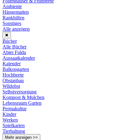
Folienhäuser & Frühbeete
Ambiente
Hängematten
Rankhilfen
Sonstiges
Alle anzeigen
✖
Bücher
Alle Bücher
Abtei Fulda
Aussaatkalender
Kalender
Balkongarten
Hochbeete
Obstanbau
Wildobst
Selbstversorgung
Kompost & Mulchen
Lebensraum Garten
Permakultur
Kinder
Werken
Spielkarten
Tierhaltung
Mehr anzeigen >>