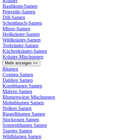
Kräuter
Basilikum-Samen
Petersilie-Samen
Dill-Samen
Schnittlauch-Samen
Minze-Samen
Heilkräuter-Samen
Wildkräuter-Samen
Teekräuter-Samen
Küchenkräuter-Samen
Kräuter-Mischungen
Mehr anzeigen >>
Blumen
Cosmea Samen
Dahlien Samen
Kornblumen Samen
Malven Samen
Blumenwiese Mischungen
Mohnblumen Samen
Nelken Samen
Ringelblumen Samen
Stockrosen Samen
Sonnenblumen Samen
Tagetes Samen
Wildblumen Samen