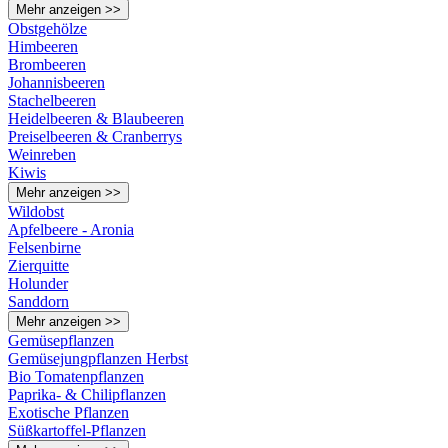
Mehr anzeigen >>
Obstgehölze
Himbeeren
Brombeeren
Johannisbeeren
Stachelbeeren
Heidelbeeren & Blaubeeren
Preiselbeeren & Cranberrys
Weinreben
Kiwis
Mehr anzeigen >>
Wildobst
Apfelbeere - Aronia
Felsenbirne
Zierquitte
Holunder
Sanddorn
Mehr anzeigen >>
Gemüsepflanzen
Gemüsejungpflanzen Herbst
Bio Tomatenpflanzen
Paprika- & Chilipflanzen
Exotische Pflanzen
Süßkartoffel-Pflanzen