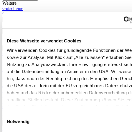
Weitere
Gutscheine
Geschenkideen
Mehr anzeigen >>
Alle anzeigen
✖
Neu im Sortiment
Diese Webseite verwendet Cookies
Schnäppchen
✖
Wir verwenden Cookies für grundlegende Funktionen der We
Gartenjahr im Überblick
sowie zur Analyse. Mit Klick auf „Alle zulassen“ erlauben Sie
Januar
Februar
Nutzung zu Analysezwecken. Ihre Einwilligung erstreckt sic
März
auf die Datenübermittlung an Anbieter in den USA. Wir weise
April
hin, dass nach der Rechtsprechung des Europäischen Geric
Mai
Juni
die USA derzeit kein mit der EU vergleichbares Datenschutz
Juli
haben und das Risiko der unbemerkten Datenverarbeitung d
August
staatliche Stellen besteht. Diese Zustimmung können Sie jede
September
Oktober
den Cookie-Einstellungen, in denen Sie auch weitere Details
November
unseren Cookies finden, widerrufen oder abstufen. Nähere
Einwilligungsauswahl
Dezember
Informationen zu Cookies finden Sie in
Notwendig
Mehr anzeigen >>
unserer Datenschutzerklärung.
Kultur- und Pflanzanleitungen