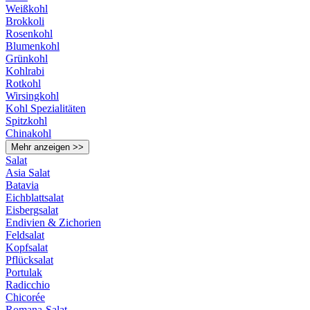
Weißkohl
Brokkoli
Rosenkohl
Blumenkohl
Grünkohl
Kohlrabi
Rotkohl
Wirsingkohl
Kohl Spezialitäten
Spitzkohl
Chinakohl
Mehr anzeigen >>
Salat
Asia Salat
Batavia
Eichblattsalat
Eisbergsalat
Endivien & Zichorien
Feldsalat
Kopfsalat
Pflücksalat
Portulak
Radicchio
Chicorée
Romana-Salat