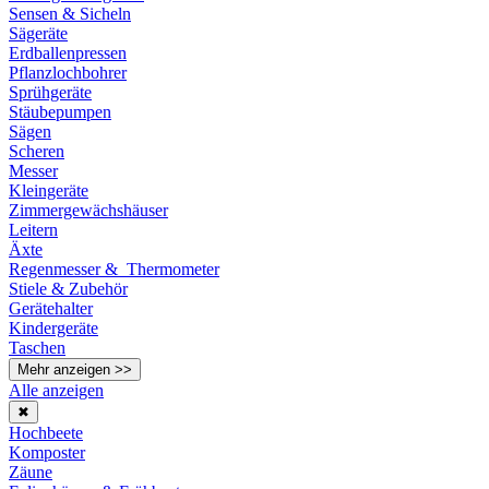
Sensen & Sicheln
Sägeräte
Erdballenpressen
Pflanzlochbohrer
Sprühgeräte
Stäubepumpen
Sägen
Scheren
Messer
Kleingeräte
Zimmergewächshäuser
Leitern
Äxte
Regenmesser & Thermometer
Stiele & Zubehör
Gerätehalter
Kindergeräte
Taschen
Mehr anzeigen >>
Alle anzeigen
✖
Hochbeete
Komposter
Zäune