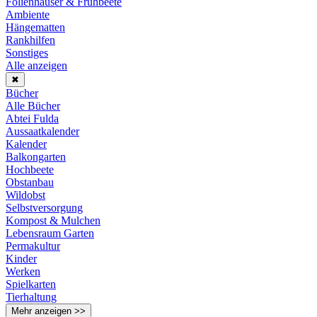
Folienhäuser & Frühbeete
Ambiente
Hängematten
Rankhilfen
Sonstiges
Alle anzeigen
✖
Bücher
Alle Bücher
Abtei Fulda
Aussaatkalender
Kalender
Balkongarten
Hochbeete
Obstanbau
Wildobst
Selbstversorgung
Kompost & Mulchen
Lebensraum Garten
Permakultur
Kinder
Werken
Spielkarten
Tierhaltung
Mehr anzeigen >>