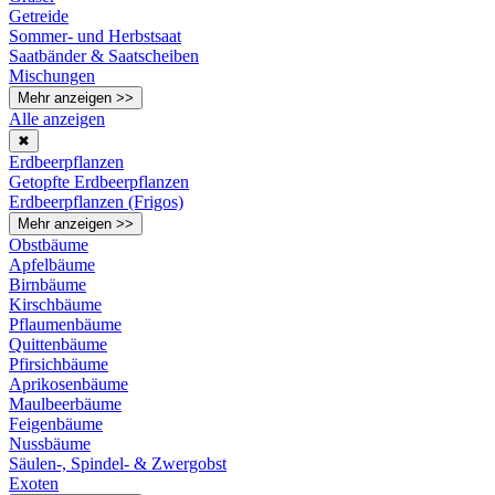
Getreide
Sommer- und Herbstsaat
Saatbänder & Saatscheiben
Mischungen
Mehr anzeigen >>
Alle anzeigen
✖
Erdbeerpflanzen
Getopfte Erdbeerpflanzen
Erdbeerpflanzen (Frigos)
Mehr anzeigen >>
Obstbäume
Apfelbäume
Birnbäume
Kirschbäume
Pflaumenbäume
Quittenbäume
Pfirsichbäume
Aprikosenbäume
Maulbeerbäume
Feigenbäume
Nussbäume
Säulen-, Spindel- & Zwergobst
Exoten