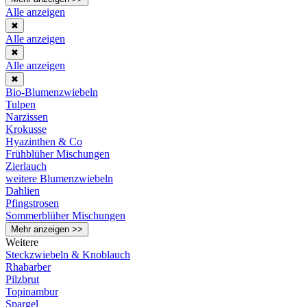
Alle anzeigen
✖
Alle anzeigen
✖
Alle anzeigen
✖
Bio-Blumenzwiebeln
Tulpen
Narzissen
Krokusse
Hyazinthen & Co
Frühblüher Mischungen
Zierlauch
weitere Blumenzwiebeln
Dahlien
Pfingstrosen
Sommerblüher Mischungen
Mehr anzeigen >>
Weitere
Steckzwiebeln & Knoblauch
Rhabarber
Pilzbrut
Topinambur
Spargel