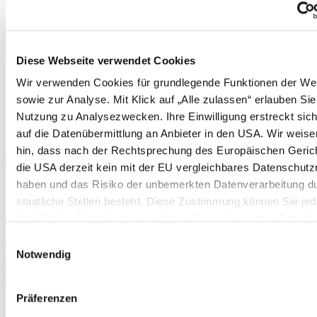
Physalis
Cranberries
Schneiden von Weinreben
Erdnüsse
Rhabarber
Diese Webseite verwendet Cookies
Erdnüsse
Spargel (aus Pflänzchen)
Wir verwenden Cookies für grundlegende Funktionen der We
Stachelbeeren
sowie zur Analyse. Mit Klick auf „Alle zulassen“ erlauben Sie
Kartoffeln
Nutzung zu Analysezwecken. Ihre Einwilligung erstreckt sic
Pflanzanleitung und Befruchtertabelle für Apfelbäume
Pflanzanleitung und Befruchtertabelle für Birnbäume
auf die Datenübermittlung an Anbieter in den USA. Wir weise
Pflanzkartoffeltabelle
hin, dass nach der Rechtsprechung des Europäischen Geric
Mehr anzeigen >>
die USA derzeit kein mit der EU vergleichbares Datenschutz
Pflanzkartoffeltabelle
haben und das Risiko der unbemerkten Datenverarbeitung d
Boden & Düngung
Düngertabelle
staatliche Stellen besteht. Diese Zustimmung können Sie jede
Brennnesseljauche
den Cookie-Einstellungen, in denen Sie auch weitere Details
Mulchen im Garten
unseren Cookies finden, widerrufen oder abstufen. Nähere
Mulchen im Gewächshaus
Einwilligungsauswahl
Terra Preta
Informationen zu Cookies finden Sie in
Notwendig
Mehr anzeigen >>
unserer Datenschutzerklärung.
✖
<
Zurück
|
Präferenzen
Startseite