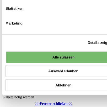
Gartenausstattung
Rankhilfen
Statistiken
Staudenstütze aus Eichenholz
<<
Rankhilfen
11 von 16
>>
Marketing
*Hinweis zu den Lieferzeiten:
Die Lieferung von Saisonware (Pflanzen, Pflanzkartoffeln,
Pflanzgut etc.) erfolgt bei frostfreier Witterung
ab
dem
Details zei
angegebenen Lieferzeitpunkt. Die Auslieferung erfolgt in der
Reihenfolge des Eingangs der Bestellungen. Darüber hinaus
versuchen wir Ihre Wünsche zum Liefertermin zu berücksichtigen.
Alle zulassen
Sonstige Ware, die sofort lieferbar ist, liefern wir in der Regel
innerhalb von 5 Werktagen ab Eingang der Bestellung. Falls Ware
Auswahl erlauben
nicht sofort verfügbar ist, ist die voraussichtliche Lieferzeit oder
das Datum der nächsten Nachlieferung an dieser Stelle angegeben.
Grundsätzlich versuchen wir die Anzahl der Sendungen gering zu
Ablehnen
halten. Daher versenden wir Ihre gesamte Bestellung erst dann,
wenn alle Artikel verfügbar sind (sofern nicht ohnehin mehrere
Pakete nötig werden).
>>Fenster schließen<<