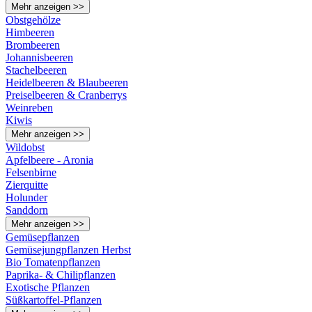
Mehr anzeigen >>
Obstgehölze
Himbeeren
Brombeeren
Johannisbeeren
Stachelbeeren
Heidelbeeren & Blaubeeren
Preiselbeeren & Cranberrys
Weinreben
Kiwis
Mehr anzeigen >>
Wildobst
Apfelbeere - Aronia
Felsenbirne
Zierquitte
Holunder
Sanddorn
Mehr anzeigen >>
Gemüsepflanzen
Gemüsejungpflanzen Herbst
Bio Tomatenpflanzen
Paprika- & Chilipflanzen
Exotische Pflanzen
Süßkartoffel-Pflanzen