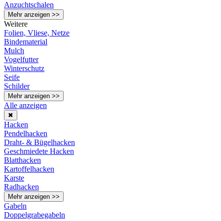
Anzuchtschalen
Mehr anzeigen >>
Weitere
Folien, Vliese, Netze
Bindematerial
Mulch
Vogelfutter
Winterschutz
Seife
Schilder
Mehr anzeigen >>
Alle anzeigen
✖
Hacken
Pendelhacken
Draht- & Bügelhacken
Geschmiedete Hacken
Blatthacken
Kartoffelhacken
Karste
Radhacken
Mehr anzeigen >>
Gabeln
Doppelgrabegabeln