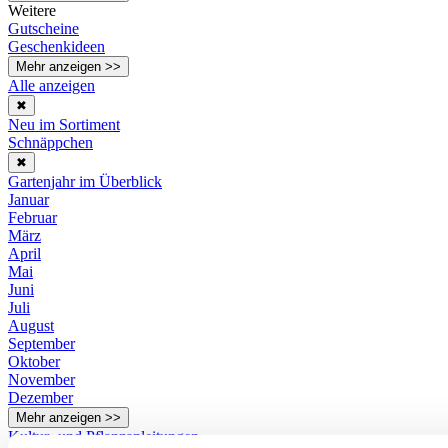
Weitere
Gutscheine
Geschenkideen
Mehr anzeigen >>
Alle anzeigen
✖
Neu im Sortiment
Schnäppchen
✖
Gartenjahr im Überblick
Januar
Februar
März
April
Mai
Juni
Juli
August
September
Oktober
November
Dezember
Mehr anzeigen >>
Kultur- und Pflanzanleitungen