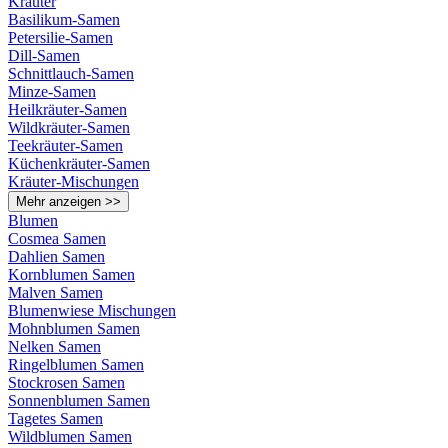
Kräuter
Basilikum-Samen
Petersilie-Samen
Dill-Samen
Schnittlauch-Samen
Minze-Samen
Heilkräuter-Samen
Wildkräuter-Samen
Teekräuter-Samen
Küchenkräuter-Samen
Kräuter-Mischungen
Mehr anzeigen >>
Blumen
Cosmea Samen
Dahlien Samen
Kornblumen Samen
Malven Samen
Blumenwiese Mischungen
Mohnblumen Samen
Nelken Samen
Ringelblumen Samen
Stockrosen Samen
Sonnenblumen Samen
Tagetes Samen
Wildblumen Samen