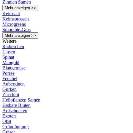
Zinnien Samen
Mehr anzeigen >>
Keimsaat
Keimsprossen
Microgreens
Smoothie-Gras
Mehr anzeigen >>
Weitere
Radieschen
Linsen
Spinat
Mangold
Blattgemüse
Porree
Fenchel
Auberginen
Gurken
Zucchini
Heilpflanzen Samen
Essbare Blüten
Artischocken
Exoten
Obst
Gründüngung
Gräser