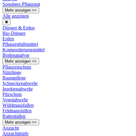
Sonstiges Pflanzgut
Mehr anzeigen >>
Alle anzeigen
✖
Dünger & Erden
Bio-Dünger
Erden
Pflanzenhilfsmittel
Kompostierungsmittel
Bodenanalyse
Mehr anzeigen >>
Pflanzenschutz
Nützlinge
Baumpflege
Schneckenabwehr
Insektenabwehr
Pilzschutz
Vogelabwehr
Wühlmausfallen
Feldmausfallen
Rattenfallen
Mehr anzeigen >>
Anzucht
Anzuchttöpfe