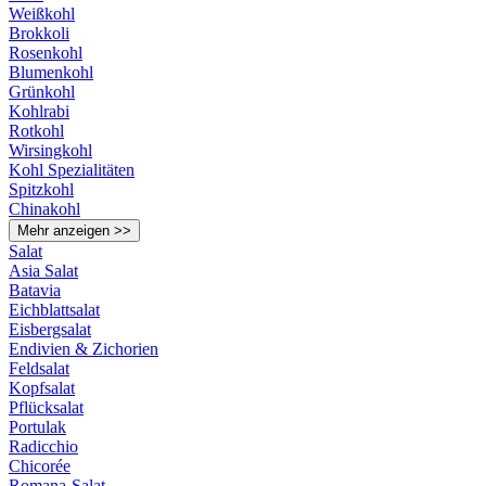
Weißkohl
Brokkoli
Rosenkohl
Blumenkohl
Grünkohl
Kohlrabi
Rotkohl
Wirsingkohl
Kohl Spezialitäten
Spitzkohl
Chinakohl
Mehr anzeigen >>
Salat
Asia Salat
Batavia
Eichblattsalat
Eisbergsalat
Endivien & Zichorien
Feldsalat
Kopfsalat
Pflücksalat
Portulak
Radicchio
Chicorée
Romana-Salat