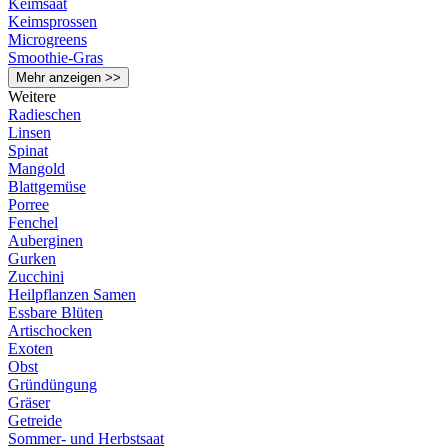
Keimsaat
Keimsprossen
Microgreens
Smoothie-Gras
Mehr anzeigen >>
Weitere
Radieschen
Linsen
Spinat
Mangold
Blattgemüse
Porree
Fenchel
Auberginen
Gurken
Zucchini
Heilpflanzen Samen
Essbare Blüten
Artischocken
Exoten
Obst
Gründüngung
Gräser
Getreide
Sommer- und Herbstsaat