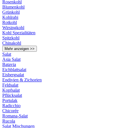
Rosenkohl
Blumenkohl
Grünkohl
Kohlrabi
Rotkohl
Wirsingkohl
Kohl Spezialitäten
Spitzkohl
Chinakohl
Mehr anzeigen >>
Salat
Asia Salat
Batavia
Eichblattsalat
Eisbergsalat
Endivien & Zichorien
Feldsalat
Kopfsalat
Pflücksalat
Portulak
Radicchio
Chicorée
Romana-Salat
Rucola
Salat Mischungen