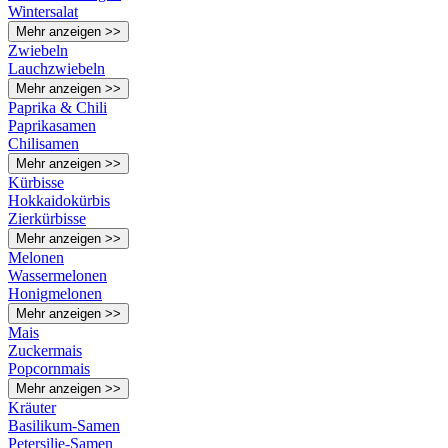
Wintersalat
Mehr anzeigen >>
Zwiebeln
Lauchzwiebeln
Mehr anzeigen >>
Paprika & Chili
Paprikasamen
Chilisamen
Mehr anzeigen >>
Kürbisse
Hokkaidokürbis
Zierkürbisse
Mehr anzeigen >>
Melonen
Wassermelonen
Honigmelonen
Mehr anzeigen >>
Mais
Zuckermais
Popcornmais
Mehr anzeigen >>
Kräuter
Basilikum-Samen
Petersilie-Samen