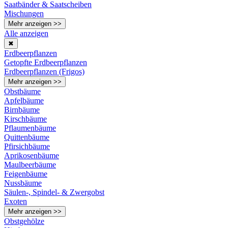
Saatbänder & Saatscheiben
Mischungen
Mehr anzeigen >>
Alle anzeigen
✖
Erdbeerpflanzen
Getopfte Erdbeerpflanzen
Erdbeerpflanzen (Frigos)
Mehr anzeigen >>
Obstbäume
Apfelbäume
Birnbäume
Kirschbäume
Pflaumenbäume
Quittenbäume
Pfirsichbäume
Aprikosenbäume
Maulbeerbäume
Feigenbäume
Nussbäume
Säulen-, Spindel- & Zwergobst
Exoten
Mehr anzeigen >>
Obstgehölze