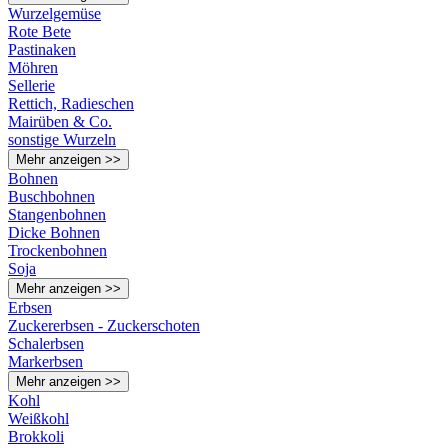
Wurzelgemüse
Rote Bete
Pastinaken
Möhren
Sellerie
Rettich, Radieschen
Mairüben & Co.
sonstige Wurzeln
Mehr anzeigen >>
Bohnen
Buschbohnen
Stangenbohnen
Dicke Bohnen
Trockenbohnen
Soja
Mehr anzeigen >>
Erbsen
Zuckererbsen - Zuckerschoten
Schalerbsen
Markerbsen
Mehr anzeigen >>
Kohl
Weißkohl
Brokkoli