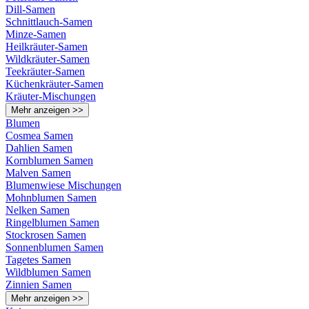
Dill-Samen
Schnittlauch-Samen
Minze-Samen
Heilkräuter-Samen
Wildkräuter-Samen
Teekräuter-Samen
Küchenkräuter-Samen
Kräuter-Mischungen
Mehr anzeigen >>
Blumen
Cosmea Samen
Dahlien Samen
Kornblumen Samen
Malven Samen
Blumenwiese Mischungen
Mohnblumen Samen
Nelken Samen
Ringelblumen Samen
Stockrosen Samen
Sonnenblumen Samen
Tagetes Samen
Wildblumen Samen
Zinnien Samen
Mehr anzeigen >>