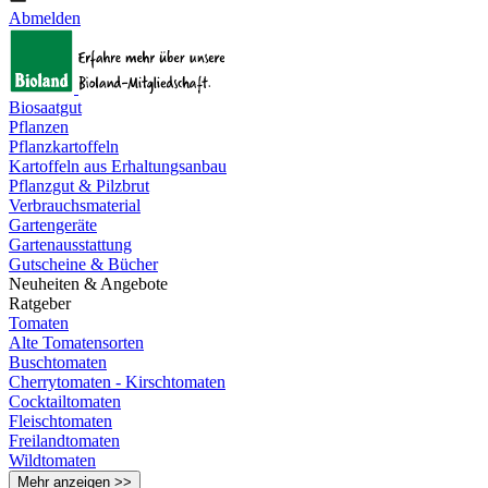
Abmelden
Biosaatgut
Pflanzen
Pflanzkartoffeln
Kartoffeln aus Erhaltungsanbau
Pflanzgut & Pilzbrut
Verbrauchsmaterial
Gartengeräte
Gartenausstattung
Gutscheine & Bücher
Neuheiten & Angebote
Ratgeber
Tomaten
Alte Tomatensorten
Buschtomaten
Cherrytomaten - Kirschtomaten
Cocktailtomaten
Fleischtomaten
Freilandtomaten
Wildtomaten
Mehr anzeigen >>