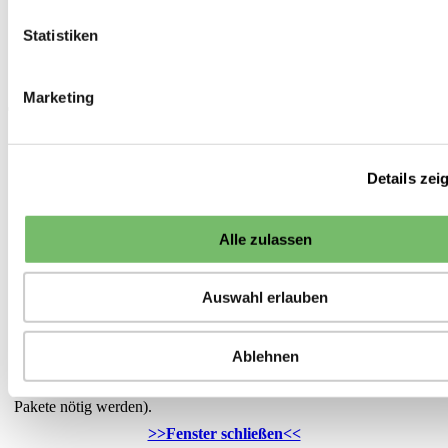
Biosaatgut
Kohl
Statistiken
Kohlrabi Dyna
<<
Kohl
27 von 101
>>
Marketing
*Hinweis zu den Lieferzeiten:
Die Lieferung von Saisonware (Pflanzen, Pflanzkartoffeln,
Pflanzgut etc.) erfolgt bei frostfreier Witterung
ab
dem
Details zei
angegebenen Lieferzeitpunkt. Die Auslieferung erfolgt in der
Reihenfolge des Eingangs der Bestellungen. Darüber hinaus
versuchen wir Ihre Wünsche zum Liefertermin zu berücksichtigen.
Alle zulassen
Sonstige Ware, die sofort lieferbar ist, liefern wir in der Regel
innerhalb von 5 Werktagen ab Eingang der Bestellung. Falls Ware
Auswahl erlauben
nicht sofort verfügbar ist, ist die voraussichtliche Lieferzeit oder
das Datum der nächsten Nachlieferung an dieser Stelle angegeben.
Grundsätzlich versuchen wir die Anzahl der Sendungen gering zu
Ablehnen
halten. Daher versenden wir Ihre gesamte Bestellung erst dann,
wenn alle Artikel verfügbar sind (sofern nicht ohnehin mehrere
Pakete nötig werden).
>>Fenster schließen<<