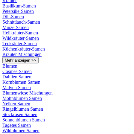
Kräuter
Basilikum-Samen
Petersilie-Samen
Dill-Samen
Schnittlauch-Samen
Minze-Samen
Heilkräuter-Samen
Wildkräuter-Samen
Teekräuter-Samen
Küchenkräuter-Samen
Kräuter-Mischungen
Mehr anzeigen >>
Blumen
Cosmea Samen
Dahlien Samen
Kornblumen Samen
Malven Samen
Blumenwiese Mischungen
Mohnblumen Samen
Nelken Samen
Ringelblumen Samen
Stockrosen Samen
Sonnenblumen Samen
Tagetes Samen
Wildblumen Samen