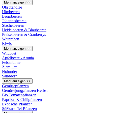
Mehr anzeigen >>
Obstgehölze
Himbeeren
Brombeeren
Johannisbeeren
Stachelbeeren
Heidelbeeren & Blaubeeren
Preiselbeeren & Cranberrys
Weinreben
Kiwis
Mehr anzeigen >>
Wildobst
Apfelbeere - Aronia
Felsenbirne
Zierquitte
Holunder
Sanddorn
Mehr anzeigen >>
Gemüsepflanzen
Gemüsejungpflanzen Herbst
Bio Tomatenpflanzen
Paprika- & Chilipflanzen
Exotische Pflanzen
Süßkartoffel-Pflanzen