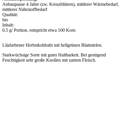
Anbaupause 4 Jahre (zw. Kreuzblütern), mittlerer Wärmebedarf,
mittlerer Nährstoffbedarf
Qualität:
bio
Inhalt:
0,5 g/ Portion, entspricht etwa 100 Korn
Lilafarbener Herbstkohlrabi mit hellgrünen Blattstielen.
Starkwüchsige Sorte mit guter Haltbarkeit. Bei genügend
Feuchtigkeit sehr große Knollen mit zartem Fleisch.
Aussaat Freiland
Ernte
Jan
Feb
Mär
Apr
Mai
Jun
Jul
Aug
Sep