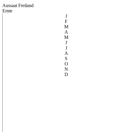
Aussaat Freiland
Ernte
J
F
M
A
M
J
J
A
S
O
N
D