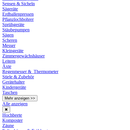
Sensen & Sicheln
Sägeräte
Erdballenpressen
Pflanzlochbohrer
Sprühgeräte
Stäubepumpen
Sägen
Scheren
Messer
Kleingeräte
Zimmergewächshäuser
Leitern
Äxte
Regenmesser & Thermometer
Stiele & Zubehör
Gerätehalter
Kindergeräte
Taschen
Mehr anzeigen >>
Alle anzeigen
✖
Hochbeete
Komposter
Zäune