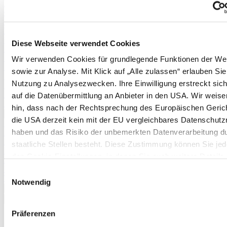
Physalis
Cranberries
Schneiden von Weinreben
Erdnüsse
Rhabarber
Diese Webseite verwendet Cookies
Erdnüsse
Spargel (aus Pflänzchen)
Wir verwenden Cookies für grundlegende Funktionen der We
Stachelbeeren
sowie zur Analyse. Mit Klick auf „Alle zulassen“ erlauben Sie
Kartoffeln
Nutzung zu Analysezwecken. Ihre Einwilligung erstreckt sic
Pflanzanleitung und Befruchtertabelle für Apfelbäume
Pflanzanleitung und Befruchtertabelle für Birnbäume
auf die Datenübermittlung an Anbieter in den USA. Wir weise
Pflanzkartoffeltabelle
hin, dass nach der Rechtsprechung des Europäischen Geric
Mehr anzeigen >>
die USA derzeit kein mit der EU vergleichbares Datenschutz
Pflanzkartoffeltabelle
haben und das Risiko der unbemerkten Datenverarbeitung d
Boden & Düngung
Düngertabelle
staatliche Stellen besteht. Diese Zustimmung können Sie jede
Brennnesseljauche
den Cookie-Einstellungen, in denen Sie auch weitere Details
Mulchen im Garten
unseren Cookies finden, widerrufen oder abstufen. Nähere
Mulchen im Gewächshaus
Einwilligungsauswahl
Terra Preta
Informationen zu Cookies finden Sie in
Notwendig
Mehr anzeigen >>
unserer Datenschutzerklärung.
✖
<
Zurück
|
Präferenzen
Startseite