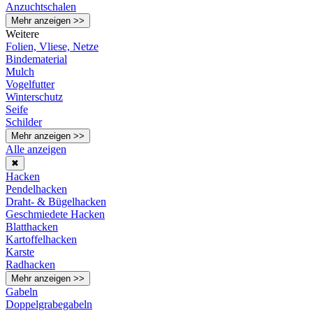
Anzuchtschalen
Mehr anzeigen >>
Weitere
Folien, Vliese, Netze
Bindematerial
Mulch
Vogelfutter
Winterschutz
Seife
Schilder
Mehr anzeigen >>
Alle anzeigen
✖
Hacken
Pendelhacken
Draht- & Bügelhacken
Geschmiedete Hacken
Blatthacken
Kartoffelhacken
Karste
Radhacken
Mehr anzeigen >>
Gabeln
Doppelgrabegabeln