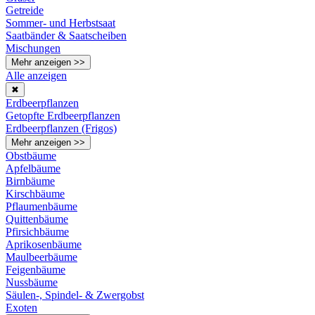
Getreide
Sommer- und Herbstsaat
Saatbänder & Saatscheiben
Mischungen
Mehr anzeigen >>
Alle anzeigen
✖
Erdbeerpflanzen
Getopfte Erdbeerpflanzen
Erdbeerpflanzen (Frigos)
Mehr anzeigen >>
Obstbäume
Apfelbäume
Birnbäume
Kirschbäume
Pflaumenbäume
Quittenbäume
Pfirsichbäume
Aprikosenbäume
Maulbeerbäume
Feigenbäume
Nussbäume
Säulen-, Spindel- & Zwergobst
Exoten