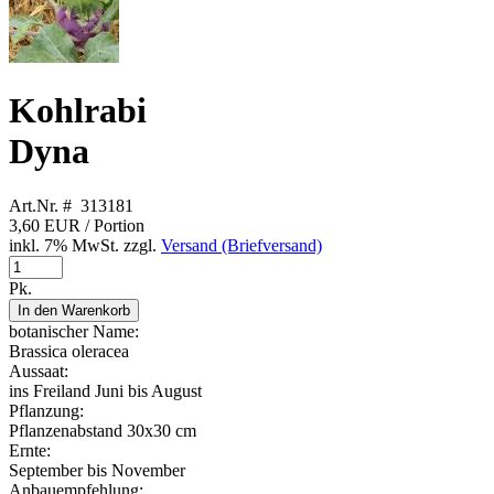
Kohlrabi
Dyna
Art.Nr. # 313181
3,60 EUR
/ Portion
inkl. 7% MwSt. zzgl.
Versand (Briefversand)
Pk.
In den Warenkorb
botanischer Name:
Brassica oleracea
Aussaat:
ins Freiland Juni bis August
Pflanzung:
Pflanzenabstand 30x30 cm
Ernte:
September bis November
Anbauempfehlung: