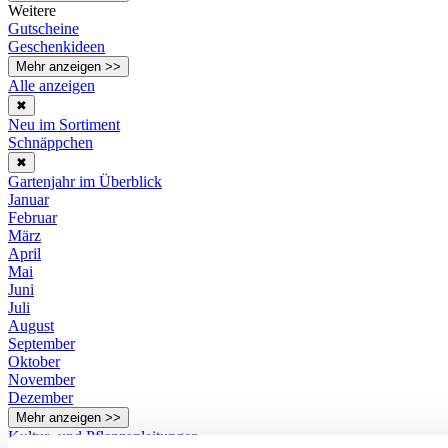
Weitere
Gutscheine
Geschenkideen
Mehr anzeigen >>
Alle anzeigen
✖
Neu im Sortiment
Schnäppchen
✖
Gartenjahr im Überblick
Januar
Februar
März
April
Mai
Juni
Juli
August
September
Oktober
November
Dezember
Mehr anzeigen >>
Kultur- und Pflanzanleitungen