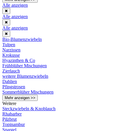
Alle anzeigen
✖
Alle anzeigen
✖
Alle anzeigen
✖
Bio-Blumenzwiebeln
Tulpen
Narzissen
Krokusse
Hyazinthen & Co
Frühblüher Mischungen
Zierlauch
weitere Blumenzwiebeln
Dahlien
Pfingstrosen
Sommerblüher Mischungen
Mehr anzeigen >>
Weitere
Steckzwiebeln & Knoblauch
Rhabarber
Pilzbrut
Topinambur
Spargel