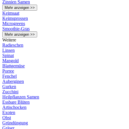
Zinnien Samen
Mehr anzeigen >>
Keimsaat
Keimsprossen
Microgreens
Smoothie-Gras
Mehr anzeigen >>
Weitere
Radieschen
Linsen
Spinat
Mangold
Blattgemüse
Porree
Fenchel
Auberginen
Gurken
Zucchini
Heilpflanzen Samen
Essbare Blüten
Artischocken
Exoten
Obst
Gründüngung
Gräser