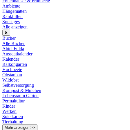
Folienhäuser & Frühbeete
Ambiente
Hängematten
Rankhilfen
Sonstiges
Alle anzeigen
✖
Bücher
Alle Bücher
Abtei Fulda
Aussaatkalender
Kalender
Balkongarten
Hochbeete
Obstanbau
Wildobst
Selbstversorgung
Kompost & Mulchen
Lebensraum Garten
Permakultur
Kinder
Werken
Spielkarten
Tierhaltung
Mehr anzeigen >>