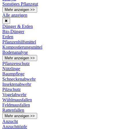
Sonstiges Pflanzgut
Mehr anzeigen >>
Alle anzeigen
✖
Dünger & Erden
Bio-Dünger
Erden
Pflanzenhilfsmittel
Kompostierungsmittel
Bodenanalyse
Mehr anzeigen >>
Pflanzenschutz
Nützlinge
Baumpflege
Schneckenabwehr
Insektenabwehr
Pilzschutz
Vogelabwehr
Wühlmausfallen
Feldmausfallen
Rattenfallen
Mehr anzeigen >>
Anzucht
Anzuchttöpfe