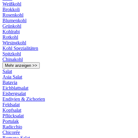
Weißkohl
Brokkoli
Rosenkohl
Blumenkohl
Grünkohl
Kohlrabi
Rotkohl
Wirsingkohl
Kohl Spezialitäten
Spitzkohl
Chinakohl
Mehr anzeigen >>
Salat
Asia Salat
Batavia
Eichblattsalat
Eisbergsalat
Endivien & Zichorien
Feldsalat
Kopfsalat
Pflücksalat
Portulak
Radicchio
Chicorée
Romana-Salat