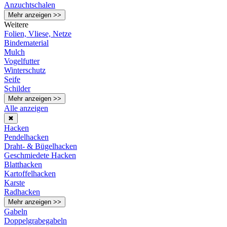
Anzuchtschalen
Mehr anzeigen >>
Weitere
Folien, Vliese, Netze
Bindematerial
Mulch
Vogelfutter
Winterschutz
Seife
Schilder
Mehr anzeigen >>
Alle anzeigen
✖
Hacken
Pendelhacken
Draht- & Bügelhacken
Geschmiedete Hacken
Blatthacken
Kartoffelhacken
Karste
Radhacken
Mehr anzeigen >>
Gabeln
Doppelgrabegabeln