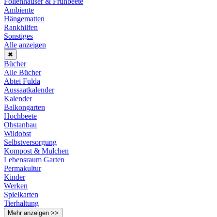
Folienhäuser & Frühbeete
Ambiente
Hängematten
Rankhilfen
Sonstiges
Alle anzeigen
✖
Bücher
Alle Bücher
Abtei Fulda
Aussaatkalender
Kalender
Balkongarten
Hochbeete
Obstanbau
Wildobst
Selbstversorgung
Kompost & Mulchen
Lebensraum Garten
Permakultur
Kinder
Werken
Spielkarten
Tierhaltung
Mehr anzeigen >>