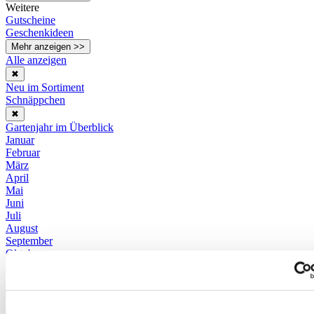
Weitere
Gutscheine
Geschenkideen
Mehr anzeigen >>
Alle anzeigen
✖
Neu im Sortiment
Schnäppchen
✖
Gartenjahr im Überblick
Januar
Februar
März
April
Mai
Juni
Juli
August
September
Oktober
November
Dezember
Mehr anzeigen >>
Kultur- und Pflanzanleitungen