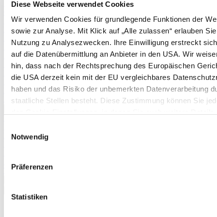
Physalis
Diese Webseite verwendet Cookies
Cranberries
Wir verwenden Cookies für grundlegende Funktionen der We
Schneiden von Weinreben
Erdnüsse
sowie zur Analyse. Mit Klick auf „Alle zulassen“ erlauben Sie
Rhabarber
Nutzung zu Analysezwecken. Ihre Einwilligung erstreckt sic
Erdnüsse
auf die Datenübermittlung an Anbieter in den USA. Wir weise
Spargel (aus Pflänzchen)
Stachelbeeren
hin, dass nach der Rechtsprechung des Europäischen Geric
Kartoffeln
die USA derzeit kein mit der EU vergleichbares Datenschutz
Pflanzanleitung und Befruchtertabelle für Apfelbäume
haben und das Risiko der unbemerkten Datenverarbeitung d
Pflanzanleitung und Befruchtertabelle für Birnbäume
Pflanzkartoffeltabelle
staatliche Stellen besteht. Diese Zustimmung können Sie jede
Mehr anzeigen >>
den Cookie-Einstellungen, in denen Sie auch weitere Details
Pflanzkartoffeltabelle
unseren Cookies finden, widerrufen oder abstufen. Nähere
Boden & Düngung
Einwilligungsauswahl
Informationen zu Cookies finden Sie in
Düngertabelle
Notwendig
Brennnesseljauche
unserer Datenschutzerklärung.
Mulchen im Garten
Mulchen im Gewächshaus
Präferenzen
Terra Preta
Mehr anzeigen >>
✖
Statistiken
<
Zurück
|
Startseite