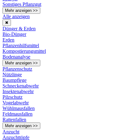
Sonstiges Pflanzgut
Mehr anzeigen >>
Alle anzeigen
✖
Dünger & Erden
Bio-Dünger
Erden
Pflanzenhilfsmittel
Kompostierungsmittel
Bodenanalyse
Mehr anzeigen >>
Pflanzenschutz
Nützlinge
Baumpflege
Schneckenabwehr
Insektenabwehr
Pilzschutz
Vogelabwehr
Wühlmausfallen
Feldmausfallen
Rattenfallen
Mehr anzeigen >>
Anzucht
Anzuchttöpfe