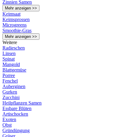
Zinnien Samen
Mehr anzeigen >>
Keimsaat
Keimsprossen
Microgreens
Smoothie-Gras
Mehr anzeigen >>
Weitere
Radieschen
Linsen
Spinat
Mangold
Blattgemüse
Porree
Fenchel
Auberginen
Gurken
Zucchini
Heilpflanzen Samen
Essbare Blüten
Artischocken
Exoten
Obst
Gründüngung
Gräser