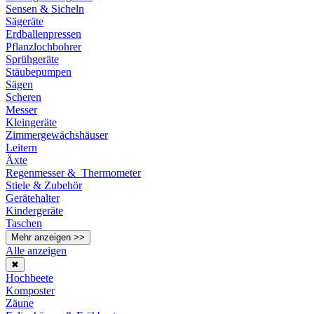
Sensen & Sicheln
Sägeräte
Erdballenpressen
Pflanzlochbohrer
Sprühgeräte
Stäubepumpen
Sägen
Scheren
Messer
Kleingeräte
Zimmergewächshäuser
Leitern
Äxte
Regenmesser & Thermometer
Stiele & Zubehör
Gerätehalter
Kindergeräte
Taschen
Mehr anzeigen >>
Alle anzeigen
✖
Hochbeete
Komposter
Zäune