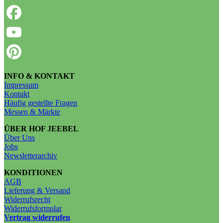
INFO & KONTAKT
Impressum
Kontakt
Häufig gestellte Fragen
Messen & Märkte
ÜBER HOF JEEBEL
Über Uns
Jobs
Newsletterarchiv
KONDITIONEN
AGB
Lieferung & Versand
Widerrufsrecht
Widerrufsformular
Vertrag widerrufen