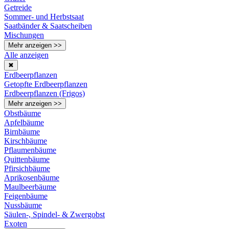
Getreide
Sommer- und Herbstsaat
Saatbänder & Saatscheiben
Mischungen
Mehr anzeigen >>
Alle anzeigen
✖
Erdbeerpflanzen
Getopfte Erdbeerpflanzen
Erdbeerpflanzen (Frigos)
Mehr anzeigen >>
Obstbäume
Apfelbäume
Birnbäume
Kirschbäume
Pflaumenbäume
Quittenbäume
Pfirsichbäume
Aprikosenbäume
Maulbeerbäume
Feigenbäume
Nussbäume
Säulen-, Spindel- & Zwergobst
Exoten