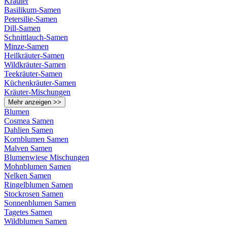
Kräuter
Basilikum-Samen
Petersilie-Samen
Dill-Samen
Schnittlauch-Samen
Minze-Samen
Heilkräuter-Samen
Wildkräuter-Samen
Teekräuter-Samen
Küchenkräuter-Samen
Kräuter-Mischungen
Mehr anzeigen >>
Blumen
Cosmea Samen
Dahlien Samen
Kornblumen Samen
Malven Samen
Blumenwiese Mischungen
Mohnblumen Samen
Nelken Samen
Ringelblumen Samen
Stockrosen Samen
Sonnenblumen Samen
Tagetes Samen
Wildblumen Samen