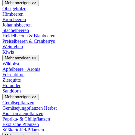
Mehr anzeigen >>
Obstgehölze
Himbeeren
Brombeeren
Johannisbeeren
Stachelbeeren
Heidelbeeren & Blaubeeren
Preiselbeeren & Cranberrys
Weinreben
Kiwis
Mehr anzeigen >>
Wildobst
Apfelbeere - Aronia
Felsenbirne
Zierquitte
Holunder
Sanddorn
Mehr anzeigen >>
Gemüsepflanzen
Gemüsejungpflanzen Herbst
Bio Tomatenpflanzen
Paprika- & Chilipflanzen
Exotische Pflanzen
Süßkartoffel-Pflanzen