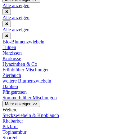
Alle anzeigen
✖
Alle anzeigen
✖
Alle anzeigen
✖
Bio-Blumenzwiebeln
Tulpen
Narzissen
Krokusse
Hyazinthen & Co
Frühblüher Mischungen
Zierlauch
weitere Blumenzwiebeln
Dahlien
Pfingstrosen
Sommerblüher Mischungen
Mehr anzeigen >>
Weitere
Steckzwiebeln & Knoblauch
Rhabarber
Pilzbrut
Topinambur
Spargel