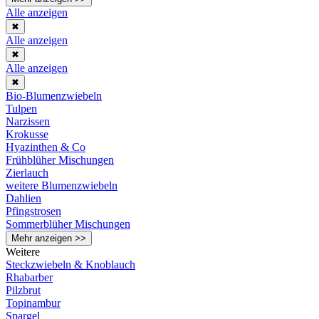
Alle anzeigen
✖
Alle anzeigen
✖
Alle anzeigen
✖
Bio-Blumenzwiebeln
Tulpen
Narzissen
Krokusse
Hyazinthen & Co
Frühblüher Mischungen
Zierlauch
weitere Blumenzwiebeln
Dahlien
Pfingstrosen
Sommerblüher Mischungen
Mehr anzeigen >>
Weitere
Steckzwiebeln & Knoblauch
Rhabarber
Pilzbrut
Topinambur
Spargel