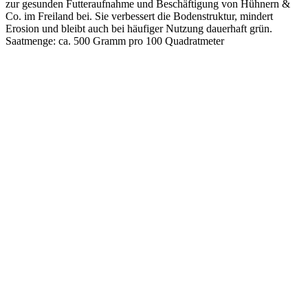
zur gesunden Futteraufnahme und Beschäftigung von Hühnern &
Co. im Freiland bei. Sie verbessert die Bodenstruktur, mindert
Erosion und bleibt auch bei häufiger Nutzung dauerhaft grün.
Saatmenge: ca. 500 Gramm pro 100 Quadratmeter
Aussaat Freiland
Jan
Feb
Mär
Apr
Mai
Jun
Jul
Aug
Sep
Okt
Nov
Dez