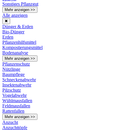
Sonstiges Pflanzgut
Mehr anzeigen >>
Alle anzeigen
✖
Dünger & Erden
Bio-Dünger
Erden
Pflanzenhilfsmittel
Kompostierungsmittel
Bodenanalyse
Mehr anzeigen >>
Pflanzenschutz
Nützlinge
Baumpflege
Schneckenabwehr
Insektenabwehr
Pilzschutz
Vogelabwehr
Wühlmausfallen
Feldmausfallen
Rattenfallen
Mehr anzeigen >>
Anzucht
Anzuchttöpfe