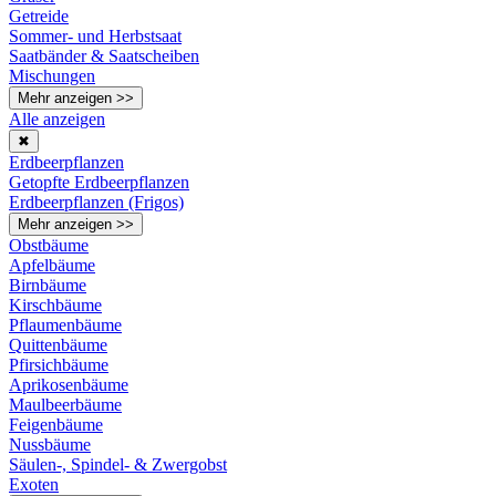
Getreide
Sommer- und Herbstsaat
Saatbänder & Saatscheiben
Mischungen
Mehr anzeigen >>
Alle anzeigen
✖
Erdbeerpflanzen
Getopfte Erdbeerpflanzen
Erdbeerpflanzen (Frigos)
Mehr anzeigen >>
Obstbäume
Apfelbäume
Birnbäume
Kirschbäume
Pflaumenbäume
Quittenbäume
Pfirsichbäume
Aprikosenbäume
Maulbeerbäume
Feigenbäume
Nussbäume
Säulen-, Spindel- & Zwergobst
Exoten