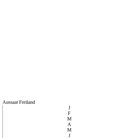
Aussaat Freiland
J
F
M
A
M
J