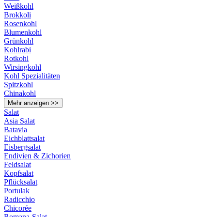
Weißkohl
Brokkoli
Rosenkohl
Blumenkohl
Grünkohl
Kohlrabi
Rotkohl
Wirsingkohl
Kohl Spezialitäten
Spitzkohl
Chinakohl
Mehr anzeigen >>
Salat
Asia Salat
Batavia
Eichblattsalat
Eisbergsalat
Endivien & Zichorien
Feldsalat
Kopfsalat
Pflücksalat
Portulak
Radicchio
Chicorée
Romana-Salat