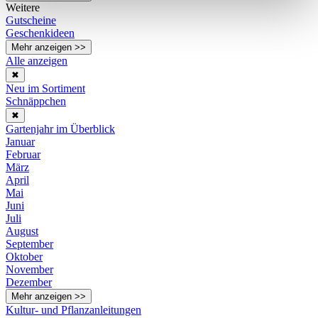
Weitere
Gutscheine
Geschenkideen
Mehr anzeigen >>
Alle anzeigen
✖
Neu im Sortiment
Schnäppchen
✖
Gartenjahr im Überblick
Januar
Februar
März
April
Mai
Juni
Juli
August
September
Oktober
November
Dezember
Mehr anzeigen >>
Kultur- und Pflanzanleitungen