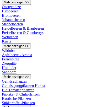
Mehr anzeigen >>
Obstgehölze
Himbeeren
Brombeeren
Johannisbeeren
Stachelbeeren
Heidelbeeren & Blaubeeren
Preiselbeeren & Cranberrys
Weinreben
Kiwis
Mehr anzeigen >>
Wildobst
Apfelbeere - Aronia
Felsenbirne
Zierquitte
Holunder
Sanddorn
Mehr anzeigen >>
Gemüsepflanzen
Gemüsejungpflanzen Herbst
Bio Tomatenpflanzen
Paprika- & Chilipflanzen
Exotische Pflanzen
Süßkartoffel-Pflanzen