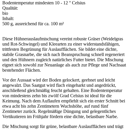
Bodentemperatur mindesten 10 - 12 ° Celsius
Qualität:
bio
Inhalt:
500 g, ausreichend für ca. 100 m²
Diese Hühnerauslaufmischung vereint robuste Gräser (Weidelgras
und Rot-Schwingel) und Kleearten zu einer widerstandsfähigen,
trittfesten Begrünung für Auslaufflächen. Sie bildet eine dichte,
stabile Grasnarbe, die sich nach Beanspruchung schnell regeneriert
und den Hühnern zugleich natürliches Futter bietet. Die Mischung
eignet sich sowohl zur Neuanlage als auch zur Pflege und Nachsaat
bestehender Flächen.
Vor der Aussaat wird der Boden gelockert, geebnet und leicht
angewalzt. Das Saatgut wird flach eingeharkt und angedrückt,
anschließend gleichmäßig feucht gehalten. Eine Bodentemperatur
von mindestens zehn bis zwölf Grad Celsius ist ideal für die
Keimung. Nach dem Auflaufen empfiehlt sich ein erster Schnitt bei
etwa acht bis zehn Zentimetern Wuchshöhe, auf rund fünf
Zentimeter zurück. Regelmäßige Düngung und gelegentliches
Vertikutieren im Frühjahr fördern eine dichte, belastbare Narbe.
Die Mischung sorgt für grüne, belastbare Auslaufflächen und trägt