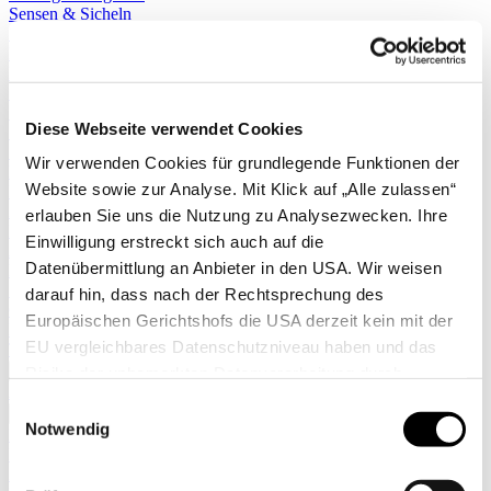
Sensen & Sicheln
Sägeräte
Erdballenpressen
Pflanzlochbohrer
Sprühgeräte
Stäubepumpen
Diese Webseite verwendet Cookies
Sägen
Scheren
Wir verwenden Cookies für grundlegende Funktionen der
Messer
Website sowie zur Analyse. Mit Klick auf „Alle zulassen“
Kleingeräte
Zimmergewächshäuser
erlauben Sie uns die Nutzung zu Analysezwecken. Ihre
Leitern
Einwilligung erstreckt sich auch auf die
Äxte
Datenübermittlung an Anbieter in den USA. Wir weisen
Regenmesser & Thermometer
Stiele & Zubehör
darauf hin, dass nach der Rechtsprechung des
Gerätehalter
Europäischen Gerichtshofs die USA derzeit kein mit der
Kindergeräte
EU vergleichbares Datenschutzniveau haben und das
Taschen
Mehr anzeigen >>
Risiko der unbemerkten Datenverarbeitung durch
Alle anzeigen
staatliche Stellen besteht. Diese Zustimmung können Sie
Einwilligungsauswahl
✖
jederzeit in den Cookie-Einstellungen, in denen Sie auch
Notwendig
Hochbeete
weitere Details zu unseren Cookies finden, widerrufen
Komposter
Zäune
oder abstufen. Nähere Informationen zu Cookies finden