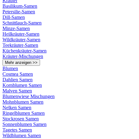
Kräuter
Basilikum-Samen
Petersilie-Samen
Dill-Samen
Schnittlauch-Samen
Minze-Samen
Heilkräuter-Samen
Wildkräuter-Samen
Teekräuter-Samen
Küchenkräuter-Samen
Kräuter-Mischungen
Mehr anzeigen >>
Blumen
Cosmea Samen
Dahlien Samen
Kornblumen Samen
Malven Samen
Blumenwiese Mischungen
Mohnblumen Samen
Nelken Samen
Ringelblumen Samen
Stockrosen Samen
Sonnenblumen Samen
Tagetes Samen
Wildblumen Samen