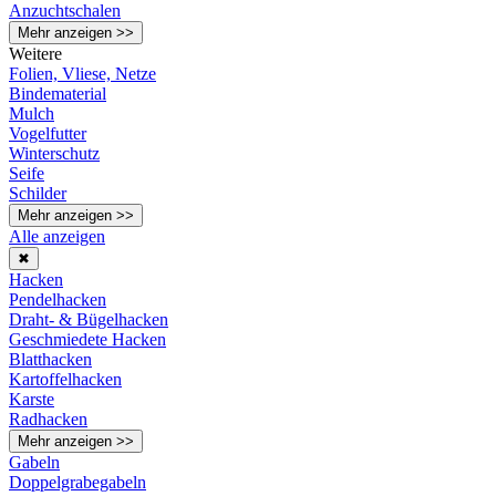
Anzuchtschalen
Mehr anzeigen >>
Weitere
Folien, Vliese, Netze
Bindematerial
Mulch
Vogelfutter
Winterschutz
Seife
Schilder
Mehr anzeigen >>
Alle anzeigen
✖
Hacken
Pendelhacken
Draht- & Bügelhacken
Geschmiedete Hacken
Blatthacken
Kartoffelhacken
Karste
Radhacken
Mehr anzeigen >>
Gabeln
Doppelgrabegabeln