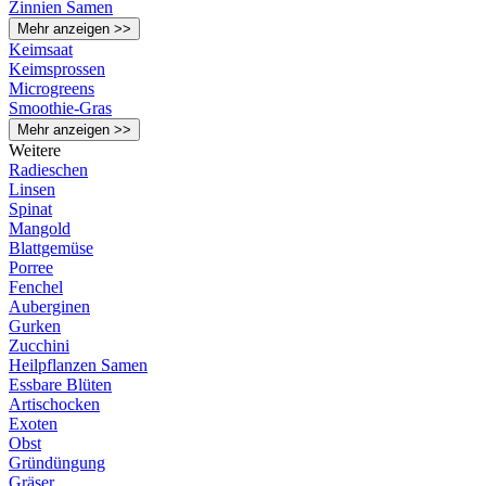
Zinnien Samen
Mehr anzeigen >>
Keimsaat
Keimsprossen
Microgreens
Smoothie-Gras
Mehr anzeigen >>
Weitere
Radieschen
Linsen
Spinat
Mangold
Blattgemüse
Porree
Fenchel
Auberginen
Gurken
Zucchini
Heilpflanzen Samen
Essbare Blüten
Artischocken
Exoten
Obst
Gründüngung
Gräser