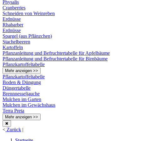
Physalis
Cranberries
Schneiden von Weinreben
Erdnüsse
Rhabarber
Erdnüsse
Spargel (aus Pflänzchen)
Stachelbeeren
Kartoffeln
Pflanzanleitung und Befruchtertabelle für Apfelbäume
Pflanzanleitung und Befruchtertabelle für Birnbäume
Pflanzkartoffeltabelle
Mehr anzeigen >>
Pflanzkartoffeltabelle
Boden & Düngung
Düngertabelle
Brennnesseljauche
Mulchen im Garten
Mulchen im Gewächshaus
Terra Preta
Mehr anzeigen >>
✖
<
Zurück
|
Startseite