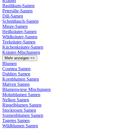
Kräuter
Basilikum-Samen
Petersilie-Samen
Dill-Samen
Schnittlauch-Samen
Minze-Samen
Heilkräuter-Samen
Wildkräuter-Samen
Teekräuter-Samen
Küchenkräuter-Samen
Kräuter-Mischungen
Mehr anzeigen >>
Blumen
Cosmea Samen
Dahlien Samen
Kornblumen Samen
Malven Samen
Blumenwiese Mischungen
Mohnblumen Samen
Nelken Samen
Ringelblumen Samen
Stockrosen Samen
Sonnenblumen Samen
Tagetes Samen
Wildblumen Samen