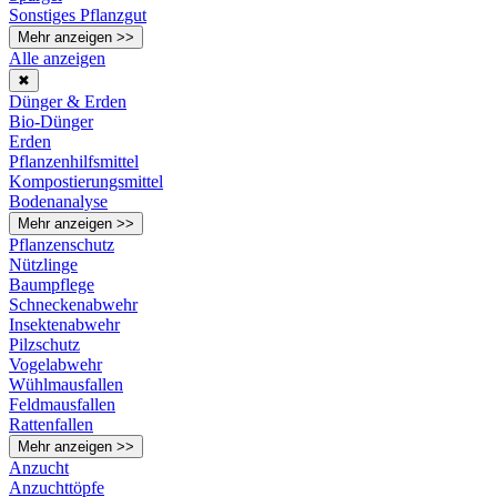
Sonstiges Pflanzgut
Mehr anzeigen >>
Alle anzeigen
✖
Dünger & Erden
Bio-Dünger
Erden
Pflanzenhilfsmittel
Kompostierungsmittel
Bodenanalyse
Mehr anzeigen >>
Pflanzenschutz
Nützlinge
Baumpflege
Schneckenabwehr
Insektenabwehr
Pilzschutz
Vogelabwehr
Wühlmausfallen
Feldmausfallen
Rattenfallen
Mehr anzeigen >>
Anzucht
Anzuchttöpfe