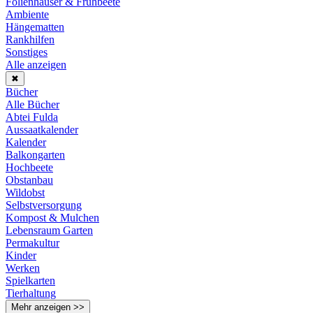
Folienhäuser & Frühbeete
Ambiente
Hängematten
Rankhilfen
Sonstiges
Alle anzeigen
✖
Bücher
Alle Bücher
Abtei Fulda
Aussaatkalender
Kalender
Balkongarten
Hochbeete
Obstanbau
Wildobst
Selbstversorgung
Kompost & Mulchen
Lebensraum Garten
Permakultur
Kinder
Werken
Spielkarten
Tierhaltung
Mehr anzeigen >>