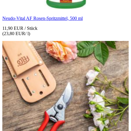
Neudo-Vital AF Rosen-Spritzmittel, 500 ml
11,90 EUR
/ Stück
(
23,80 EUR
/ l)