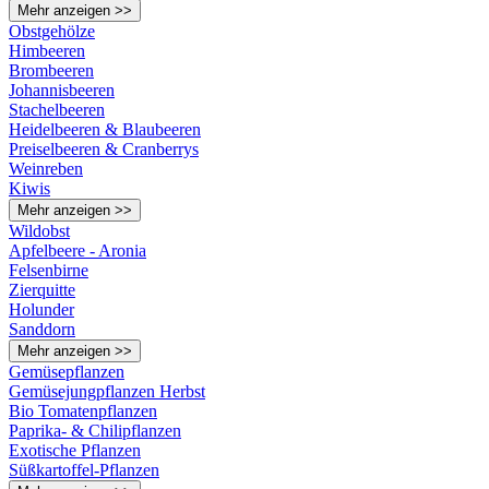
Mehr anzeigen >>
Obstgehölze
Himbeeren
Brombeeren
Johannisbeeren
Stachelbeeren
Heidelbeeren & Blaubeeren
Preiselbeeren & Cranberrys
Weinreben
Kiwis
Mehr anzeigen >>
Wildobst
Apfelbeere - Aronia
Felsenbirne
Zierquitte
Holunder
Sanddorn
Mehr anzeigen >>
Gemüsepflanzen
Gemüsejungpflanzen Herbst
Bio Tomatenpflanzen
Paprika- & Chilipflanzen
Exotische Pflanzen
Süßkartoffel-Pflanzen