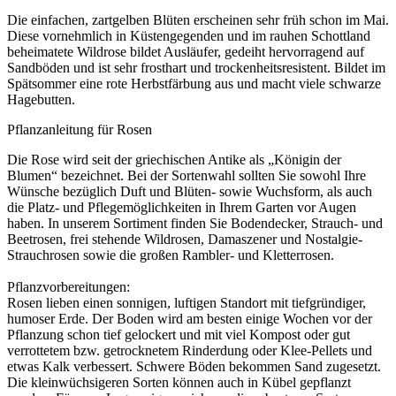
Die einfachen, zartgelben Blüten erscheinen sehr früh schon im Mai.
Diese vornehmlich in Küstengegenden und im rauhen Schottland
beheimatete Wildrose bildet Ausläufer, gedeiht hervorragend auf
Sandböden und ist sehr frosthart und trockenheitsresistent. Bildet im
Spätsommer eine rote Herbstfärbung aus und macht viele schwarze
Hagebutten.
Pflanzanleitung für Rosen
Die Rose wird seit der griechischen Antike als „Königin der
Blumen“ bezeichnet. Bei der Sortenwahl sollten Sie sowohl Ihre
Wünsche bezüglich Duft und Blüten- sowie Wuchsform, als auch
die Platz- und Pflegemöglichkeiten in Ihrem Garten vor Augen
haben. In unserem Sortiment finden Sie Bodendecker, Strauch- und
Beetrosen, frei stehende Wildrosen, Damaszener und Nostalgie-
Strauchrosen sowie die großen Rambler- und Kletterrosen.
Pflanzvorbereitungen:
Rosen lieben einen sonnigen, luftigen Standort mit tiefgründiger,
humoser Erde. Der Boden wird am besten einige Wochen vor der
Pflanzung schon tief gelockert und mit viel Kompost oder gut
verrottetem bzw. getrocknetem Rinderdung oder Klee-Pellets und
etwas Kalk verbessert. Schwere Böden bekommen Sand zugesetzt.
Die kleinwüchsigeren Sorten können auch in Kübel gepflanzt