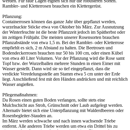
werden. Für raue Lagen eignen sich nur die robusteren Sorten.
Rambler- und Kletterrosen brauchen ein Klettergerüst.
Pflanzung:
Containerrosen können das ganze Jahr über gepflanzt werden,
wurzelnackte Stöcke etwa von Oktober bis März. Zur Ausnutzung
der Winterfeuchte ist die beste Pflanzzeit jedoch im Spätherbst oder
im zeitigen Frühjahr. Die meisten unserer Rosensorten brauchen
Pflanzabstände von etwa 1,5 m. Bei der Rambler- oder Kletterrose
empfiehlt es sich, 2 m Abstand zu halten. Die Beetrosen und
Bodendeckerrosen brauchen nur 50 bis 100 cm, oder einen Kübel
von etwa 40 Liter Volumen. Vor der Pflanzung wird die Rose samt
Topf bzw. der Wurzelballen mehrere Stunden in einen Eimer mit
Wasser gestellt. Dann wird sie so tief eingepflanzt, dass die
verdickte Veredelungsstelle am Stamm etwa 5 cm unter der Erde
liegt. Anschließend fest mit den Händen andrücken und mit reichlich
Wasser angießen.
Pflegemaßnahmen:
Da Rosen einen guten Boden verlangen, sollte stets eine
Mulchschicht aus Stroh, Grünschnitt oder Laub aufgelegt werden.
Alternativ bietet sich eine Unterpflanzung mit Walderdbeeren oder
Rosenbegleiter-Stauden an.
Im März werden schwache und nach innen wachsende Triebe
entfernt. Alle anderen Triebe werden um etwa ein Drittel bis zu