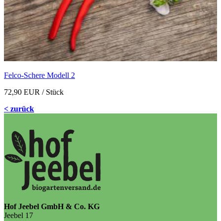
Felco-Schere Modell 2
72,90 EUR
/ Stück
< zurück
Hof Jeebel GmbH & Co. KG
Jeebel 17