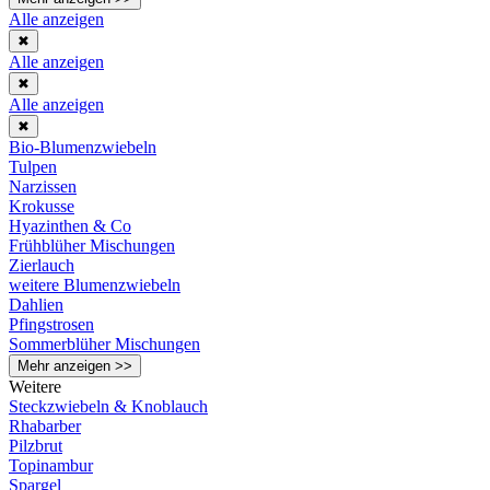
Alle anzeigen
✖
Alle anzeigen
✖
Alle anzeigen
✖
Bio-Blumenzwiebeln
Tulpen
Narzissen
Krokusse
Hyazinthen & Co
Frühblüher Mischungen
Zierlauch
weitere Blumenzwiebeln
Dahlien
Pfingstrosen
Sommerblüher Mischungen
Mehr anzeigen >>
Weitere
Steckzwiebeln & Knoblauch
Rhabarber
Pilzbrut
Topinambur
Spargel