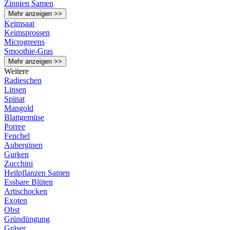
Zinnien Samen
Mehr anzeigen >>
Keimsaat
Keimsprossen
Microgreens
Smoothie-Gras
Mehr anzeigen >>
Weitere
Radieschen
Linsen
Spinat
Mangold
Blattgemüse
Porree
Fenchel
Auberginen
Gurken
Zucchini
Heilpflanzen Samen
Essbare Blüten
Artischocken
Exoten
Obst
Gründüngung
Gräser