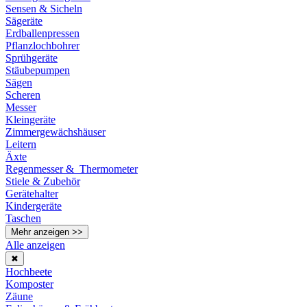
Sensen & Sicheln
Sägeräte
Erdballenpressen
Pflanzlochbohrer
Sprühgeräte
Stäubepumpen
Sägen
Scheren
Messer
Kleingeräte
Zimmergewächshäuser
Leitern
Äxte
Regenmesser & Thermometer
Stiele & Zubehör
Gerätehalter
Kindergeräte
Taschen
Mehr anzeigen >>
Alle anzeigen
✖
Hochbeete
Komposter
Zäune