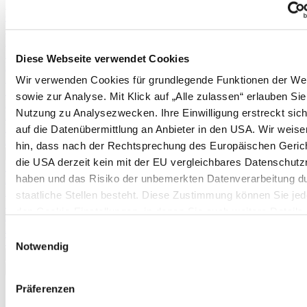
Physalis
Cranberries
Schneiden von Weinreben
Erdnüsse
Rhabarber
Diese Webseite verwendet Cookies
Erdnüsse
Spargel (aus Pflänzchen)
Wir verwenden Cookies für grundlegende Funktionen der We
Stachelbeeren
sowie zur Analyse. Mit Klick auf „Alle zulassen“ erlauben Sie
Kartoffeln
Nutzung zu Analysezwecken. Ihre Einwilligung erstreckt sic
Pflanzanleitung und Befruchtertabelle für Apfelbäume
Pflanzanleitung und Befruchtertabelle für Birnbäume
auf die Datenübermittlung an Anbieter in den USA. Wir weise
Pflanzkartoffeltabelle
hin, dass nach der Rechtsprechung des Europäischen Geric
Mehr anzeigen >>
die USA derzeit kein mit der EU vergleichbares Datenschutz
Pflanzkartoffeltabelle
haben und das Risiko der unbemerkten Datenverarbeitung d
Boden & Düngung
Düngertabelle
staatliche Stellen besteht. Diese Zustimmung können Sie jede
Brennnesseljauche
den Cookie-Einstellungen, in denen Sie auch weitere Details
Mulchen im Garten
unseren Cookies finden, widerrufen oder abstufen. Nähere
Mulchen im Gewächshaus
Einwilligungsauswahl
Terra Preta
Informationen zu Cookies finden Sie in
Notwendig
Mehr anzeigen >>
unserer Datenschutzerklärung.
✖
<
Zurück
|
Präferenzen
Startseite