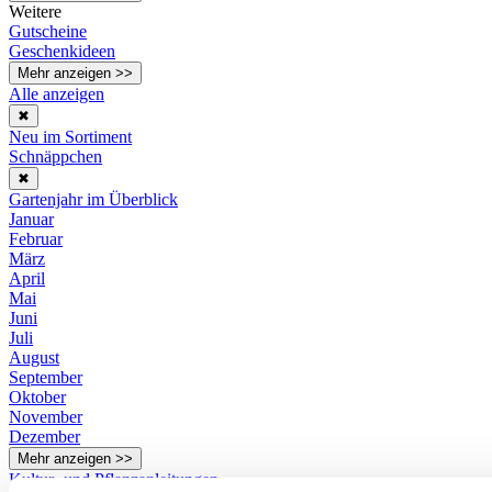
Weitere
Gutscheine
Geschenkideen
Mehr anzeigen >>
Alle anzeigen
✖
Neu im Sortiment
Schnäppchen
✖
Gartenjahr im Überblick
Januar
Februar
März
April
Mai
Juni
Juli
August
September
Oktober
November
Dezember
Mehr anzeigen >>
Kultur- und Pflanzanleitungen