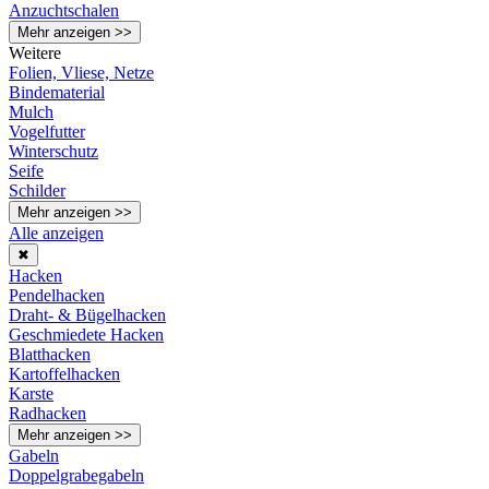
Anzuchtschalen
Mehr anzeigen >>
Weitere
Folien, Vliese, Netze
Bindematerial
Mulch
Vogelfutter
Winterschutz
Seife
Schilder
Mehr anzeigen >>
Alle anzeigen
✖
Hacken
Pendelhacken
Draht- & Bügelhacken
Geschmiedete Hacken
Blatthacken
Kartoffelhacken
Karste
Radhacken
Mehr anzeigen >>
Gabeln
Doppelgrabegabeln