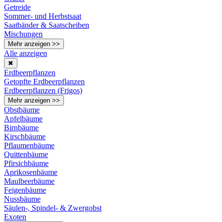
Getreide
Sommer- und Herbstsaat
Saatbänder & Saatscheiben
Mischungen
Mehr anzeigen >>
Alle anzeigen
✖
Erdbeerpflanzen
Getopfte Erdbeerpflanzen
Erdbeerpflanzen (Frigos)
Mehr anzeigen >>
Obstbäume
Apfelbäume
Birnbäume
Kirschbäume
Pflaumenbäume
Quittenbäume
Pfirsichbäume
Aprikosenbäume
Maulbeerbäume
Feigenbäume
Nussbäume
Säulen-, Spindel- & Zwergobst
Exoten