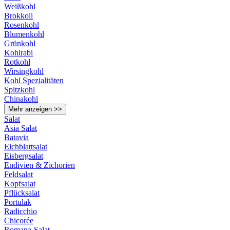
Weißkohl
Brokkoli
Rosenkohl
Blumenkohl
Grünkohl
Kohlrabi
Rotkohl
Wirsingkohl
Kohl Spezialitäten
Spitzkohl
Chinakohl
Mehr anzeigen >>
Salat
Asia Salat
Batavia
Eichblattsalat
Eisbergsalat
Endivien & Zichorien
Feldsalat
Kopfsalat
Pflücksalat
Portulak
Radicchio
Chicorée
Romana-Salat