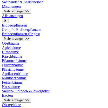
Saatbänder & Saatscheiben
Mischungen
Mehr anzeigen >>
Alle anzeigen
✖
Erdbeerpflanzen
Getopfte Erdbeerpflanzen
Erdbeerpflanzen (Frigos)
Mehr anzeigen >>
Obstbäume
Apfelbäume
Birnbäume
Kirschbäume
Pflaumenbäume
Quittenbäume
Pfirsichbäume
Aprikosenbäume
Maulbeerbäume
Feigenbäume
Nussbäume
Säulen-, Spindel- & Zwergobst
Exoten
Mehr anzeigen >>
Obstgehölze