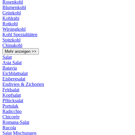
Rosenkohl
Blumenkohl
Grünkohl
Kohlrabi
Rotkohl
Wirsingkohl
Kohl Spezialitäten
Spitzkohl
Chinakohl
Mehr anzeigen >>
Salat
Asia Salat
Batavia
Eichblattsalat
Eisbergsalat
Endivien & Zichorien
Feldsalat
Kopfsalat
Pflücksalat
Portulak
Radicchio
Chicorée
Romana-Salat
Rucola
Salat Mischungen