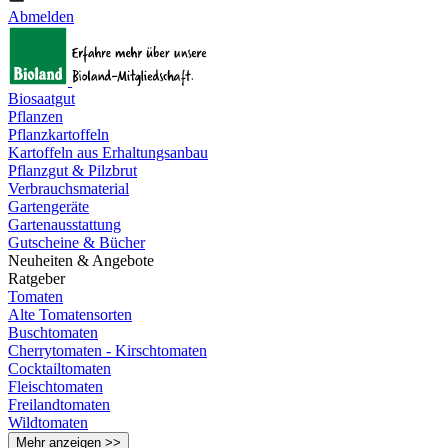
Abmelden
Biosaatgut
Pflanzen
Pflanzkartoffeln
Kartoffeln aus Erhaltungsanbau
Pflanzgut & Pilzbrut
Verbrauchsmaterial
Gartengeräte
Gartenausstattung
Gutscheine & Bücher
Neuheiten & Angebote
Ratgeber
Tomaten
Alte Tomatensorten
Buschtomaten
Cherrytomaten - Kirschtomaten
Cocktailtomaten
Fleischtomaten
Freilandtomaten
Wildtomaten
Mehr anzeigen >>