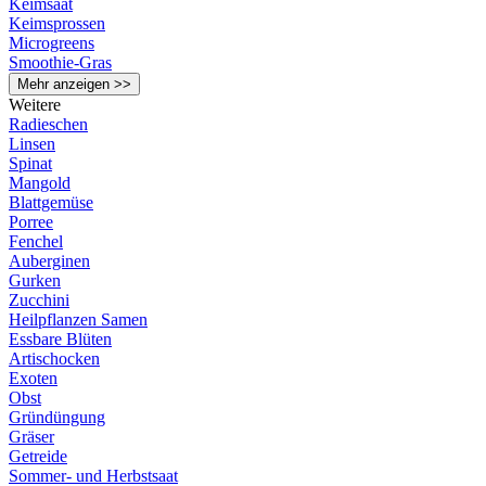
Keimsaat
Keimsprossen
Microgreens
Smoothie-Gras
Mehr anzeigen >>
Weitere
Radieschen
Linsen
Spinat
Mangold
Blattgemüse
Porree
Fenchel
Auberginen
Gurken
Zucchini
Heilpflanzen Samen
Essbare Blüten
Artischocken
Exoten
Obst
Gründüngung
Gräser
Getreide
Sommer- und Herbstsaat