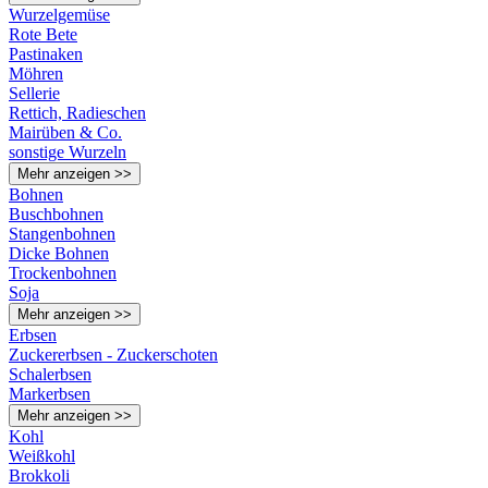
Wurzelgemüse
Rote Bete
Pastinaken
Möhren
Sellerie
Rettich, Radieschen
Mairüben & Co.
sonstige Wurzeln
Mehr anzeigen >>
Bohnen
Buschbohnen
Stangenbohnen
Dicke Bohnen
Trockenbohnen
Soja
Mehr anzeigen >>
Erbsen
Zuckererbsen - Zuckerschoten
Schalerbsen
Markerbsen
Mehr anzeigen >>
Kohl
Weißkohl
Brokkoli