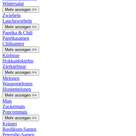
Wintersalat
Mehr anzeigen >>
Zwiebeln
Lauchzwiebeln
Mehr anzeigen >>
Paprika & Chili
Paprikasamen
Chilisamen
Mehr anzeigen >>
Kürbisse
Hokkaidokürbis
Zierkürbisse
Mehr anzeigen >>
Melonen
Wassermelonen
Honigmelonen
Mehr anzeigen >>
Mais
Zuckermais
Popcornmais
Mehr anzeigen >>
Kräuter
Basilikum-Samen
Petersilie-Samen