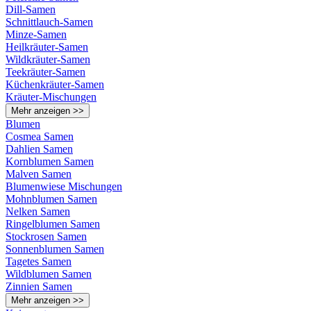
Dill-Samen
Schnittlauch-Samen
Minze-Samen
Heilkräuter-Samen
Wildkräuter-Samen
Teekräuter-Samen
Küchenkräuter-Samen
Kräuter-Mischungen
Mehr anzeigen >>
Blumen
Cosmea Samen
Dahlien Samen
Kornblumen Samen
Malven Samen
Blumenwiese Mischungen
Mohnblumen Samen
Nelken Samen
Ringelblumen Samen
Stockrosen Samen
Sonnenblumen Samen
Tagetes Samen
Wildblumen Samen
Zinnien Samen
Mehr anzeigen >>