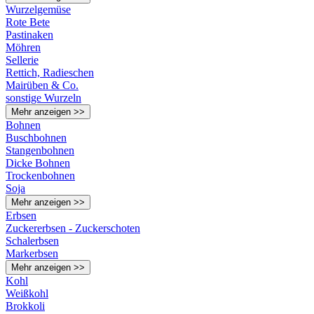
Wurzelgemüse
Rote Bete
Pastinaken
Möhren
Sellerie
Rettich, Radieschen
Mairüben & Co.
sonstige Wurzeln
Mehr anzeigen >>
Bohnen
Buschbohnen
Stangenbohnen
Dicke Bohnen
Trockenbohnen
Soja
Mehr anzeigen >>
Erbsen
Zuckererbsen - Zuckerschoten
Schalerbsen
Markerbsen
Mehr anzeigen >>
Kohl
Weißkohl
Brokkoli