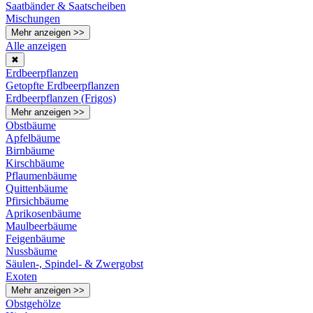
Saatbänder & Saatscheiben
Mischungen
Mehr anzeigen >>
Alle anzeigen
✖
Erdbeerpflanzen
Getopfte Erdbeerpflanzen
Erdbeerpflanzen (Frigos)
Mehr anzeigen >>
Obstbäume
Apfelbäume
Birnbäume
Kirschbäume
Pflaumenbäume
Quittenbäume
Pfirsichbäume
Aprikosenbäume
Maulbeerbäume
Feigenbäume
Nussbäume
Säulen-, Spindel- & Zwergobst
Exoten
Mehr anzeigen >>
Obstgehölze