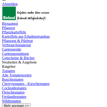
Abmelden
Biosaatgut
Pflanzen
Pflanzkartoffeln
Kartoffeln aus Erhaltungsanbau
Pflanzgut & Pilzbrut
Verbrauchsmaterial
Gartengeräte
Gartenausstattung
Gutscheine & Bücher
Neuheiten & Angebote
Ratgeber
Tomaten
Alte Tomatensorten
Buschtomaten
Cherrytomaten - Kirschtomaten
Cocktailtomaten
Fleischtomaten
Freilandtomaten
Wildtomaten
Mehr anzeigen >>