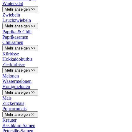
Wintersalat
Mehr anzeigen >>
Zwiebeln
Lauchzwiebeln
Mehr anzeigen >>
Paprika & Chili
Paprikasamen
Chilisamen
Mehr anzeigen >>
Kürbisse
Hokkaidokürbis
Zierkürbisse
Mehr anzeigen >>
Melonen
Wassermelonen
Honigmelonen
Mehr anzeigen >>
Mais
Zuckermais
Popcornmais
Mehr anzeigen >>
Kräuter
Basilikum-Samen
Petersilie-Samen