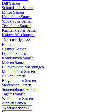
Dill-Samen
Schnittlauch-Samen
Minze-Samen
Heilkräuter-Samen
Wildkräuter-Samen
Teekräuter-Samen
Küchenkräuter-Samen
Kräuter-Mischungen
Mehr anzeigen >>
Blumen
Cosmea Samen
Dahlien Samen
Kornblumen Samen
Malven Samen
Blumenwiese Mischungen
Mohnblumen Samen
Nelken Samen
Ringelblumen Samen
Stockrosen Samen
Sonnenblumen Samen
Tagetes Samen
Wildblumen Samen
Zinnien Samen
Mehr anzeigen >>