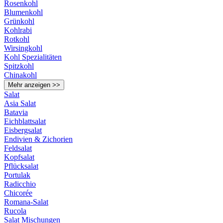
Rosenkohl
Blumenkohl
Grünkohl
Kohlrabi
Rotkohl
Wirsingkohl
Kohl Spezialitäten
Spitzkohl
Chinakohl
Mehr anzeigen >>
Salat
Asia Salat
Batavia
Eichblattsalat
Eisbergsalat
Endivien & Zichorien
Feldsalat
Kopfsalat
Pflücksalat
Portulak
Radicchio
Chicorée
Romana-Salat
Rucola
Salat Mischungen