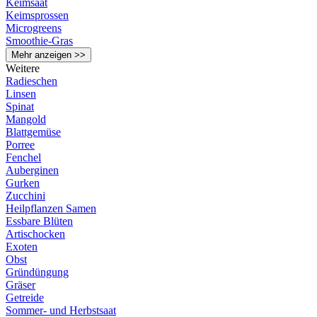
Keimsaat
Keimsprossen
Microgreens
Smoothie-Gras
Mehr anzeigen >>
Weitere
Radieschen
Linsen
Spinat
Mangold
Blattgemüse
Porree
Fenchel
Auberginen
Gurken
Zucchini
Heilpflanzen Samen
Essbare Blüten
Artischocken
Exoten
Obst
Gründüngung
Gräser
Getreide
Sommer- und Herbstsaat