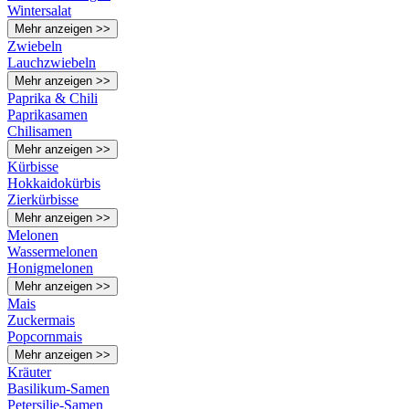
Wintersalat
Mehr anzeigen >>
Zwiebeln
Lauchzwiebeln
Mehr anzeigen >>
Paprika & Chili
Paprikasamen
Chilisamen
Mehr anzeigen >>
Kürbisse
Hokkaidokürbis
Zierkürbisse
Mehr anzeigen >>
Melonen
Wassermelonen
Honigmelonen
Mehr anzeigen >>
Mais
Zuckermais
Popcornmais
Mehr anzeigen >>
Kräuter
Basilikum-Samen
Petersilie-Samen