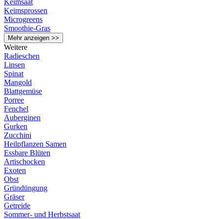
Keimsaat
Keimsprossen
Microgreens
Smoothie-Gras
Mehr anzeigen >>
Weitere
Radieschen
Linsen
Spinat
Mangold
Blattgemüse
Porree
Fenchel
Auberginen
Gurken
Zucchini
Heilpflanzen Samen
Essbare Blüten
Artischocken
Exoten
Obst
Gründüngung
Gräser
Getreide
Sommer- und Herbstsaat