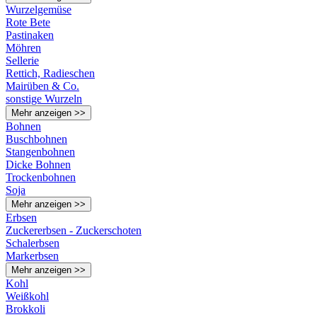
Wurzelgemüse
Rote Bete
Pastinaken
Möhren
Sellerie
Rettich, Radieschen
Mairüben & Co.
sonstige Wurzeln
Mehr anzeigen >>
Bohnen
Buschbohnen
Stangenbohnen
Dicke Bohnen
Trockenbohnen
Soja
Mehr anzeigen >>
Erbsen
Zuckererbsen - Zuckerschoten
Schalerbsen
Markerbsen
Mehr anzeigen >>
Kohl
Weißkohl
Brokkoli