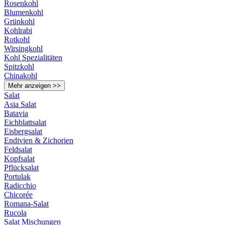
Rosenkohl
Blumenkohl
Grünkohl
Kohlrabi
Rotkohl
Wirsingkohl
Kohl Spezialitäten
Spitzkohl
Chinakohl
Mehr anzeigen >>
Salat
Asia Salat
Batavia
Eichblattsalat
Eisbergsalat
Endivien & Zichorien
Feldsalat
Kopfsalat
Pflücksalat
Portulak
Radicchio
Chicorée
Romana-Salat
Rucola
Salat Mischungen