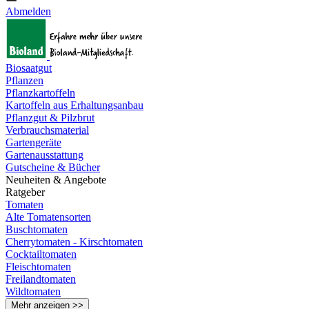
Abmelden
Biosaatgut
Pflanzen
Pflanzkartoffeln
Kartoffeln aus Erhaltungsanbau
Pflanzgut & Pilzbrut
Verbrauchsmaterial
Gartengeräte
Gartenausstattung
Gutscheine & Bücher
Neuheiten & Angebote
Ratgeber
Tomaten
Alte Tomatensorten
Buschtomaten
Cherrytomaten - Kirschtomaten
Cocktailtomaten
Fleischtomaten
Freilandtomaten
Wildtomaten
Mehr anzeigen >>