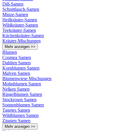
Dill-Samen
Schnittlauch-Samen
Minze-Samen
Heilkräuter-Samen
Wildkräuter-Samen
Teekräuter-Samen
Küchenkräuter-Samen
Kräuter-Mischungen
Mehr anzeigen >>
Blumen
Cosmea Samen
Dahlien Samen
Kornblumen Samen
Malven Samen
Blumenwiese Mischungen
Mohnblumen Samen
Nelken Samen
Ringelblumen Samen
Stockrosen Samen
Sonnenblumen Samen
Tagetes Samen
Wildblumen Samen
Zinnien Samen
Mehr anzeigen >>