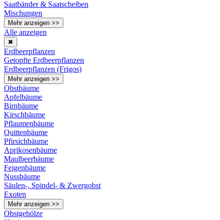
Saatbänder & Saatscheiben
Mischungen
Mehr anzeigen >>
Alle anzeigen
✖
Erdbeerpflanzen
Getopfte Erdbeerpflanzen
Erdbeerpflanzen (Frigos)
Mehr anzeigen >>
Obstbäume
Apfelbäume
Birnbäume
Kirschbäume
Pflaumenbäume
Quittenbäume
Pfirsichbäume
Aprikosenbäume
Maulbeerbäume
Feigenbäume
Nussbäume
Säulen-, Spindel- & Zwergobst
Exoten
Mehr anzeigen >>
Obstgehölze