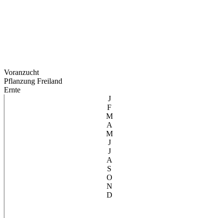
Voranzucht
Pflanzung Freiland
Ernte
J
F
M
A
M
J
J
A
S
O
N
D