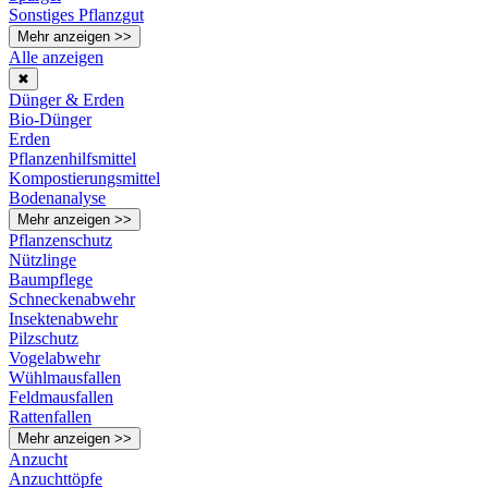
Sonstiges Pflanzgut
Mehr anzeigen >>
Alle anzeigen
✖
Dünger & Erden
Bio-Dünger
Erden
Pflanzenhilfsmittel
Kompostierungsmittel
Bodenanalyse
Mehr anzeigen >>
Pflanzenschutz
Nützlinge
Baumpflege
Schneckenabwehr
Insektenabwehr
Pilzschutz
Vogelabwehr
Wühlmausfallen
Feldmausfallen
Rattenfallen
Mehr anzeigen >>
Anzucht
Anzuchttöpfe