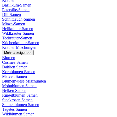
Kräuter
Basilikum-Samen
Petersilie-Samen
Dill-Samen
Schnittlauch-Samen
Minze-Samen
Heilkräuter-Samen
Wildkräuter-Samen
Teekräuter-Samen
Küchenkräuter-Samen
Kräuter-Mischungen
Mehr anzeigen >>
Blumen
Cosmea Samen
Dahlien Samen
Kornblumen Samen
Malven Samen
Blumenwiese Mischungen
Mohnblumen Samen
Nelken Samen
Ringelblumen Samen
Stockrosen Samen
Sonnenblumen Samen
Tagetes Samen
Wildblumen Samen