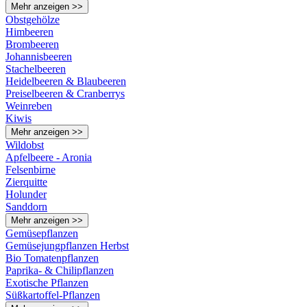
Mehr anzeigen >>
Obstgehölze
Himbeeren
Brombeeren
Johannisbeeren
Stachelbeeren
Heidelbeeren & Blaubeeren
Preiselbeeren & Cranberrys
Weinreben
Kiwis
Mehr anzeigen >>
Wildobst
Apfelbeere - Aronia
Felsenbirne
Zierquitte
Holunder
Sanddorn
Mehr anzeigen >>
Gemüsepflanzen
Gemüsejungpflanzen Herbst
Bio Tomatenpflanzen
Paprika- & Chilipflanzen
Exotische Pflanzen
Süßkartoffel-Pflanzen