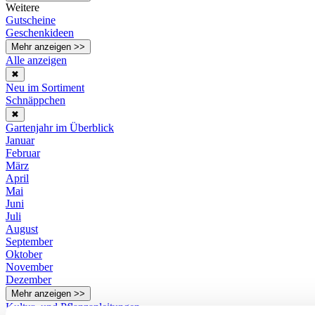
Weitere
Gutscheine
Geschenkideen
Mehr anzeigen >>
Alle anzeigen
✖
Neu im Sortiment
Schnäppchen
✖
Gartenjahr im Überblick
Januar
Februar
März
April
Mai
Juni
Juli
August
September
Oktober
November
Dezember
Mehr anzeigen >>
Kultur- und Pflanzanleitungen