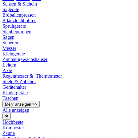
Sensen & Sicheln
Sägeräte
Erdballenpressen
Pflanzlochbohrer
Sprühgeräte
Stäubepumpen
Sägen
Scheren
Messer
Kleingeräte
Zimmergewächshäuser
Leitern
Äxte
Regenmesser & Thermometer
Stiele & Zubehör
Gerätehalter
Kindergeräte
Taschen
Mehr anzeigen >>
Alle anzeigen
✖
Hochbeete
Komposter
Zäune