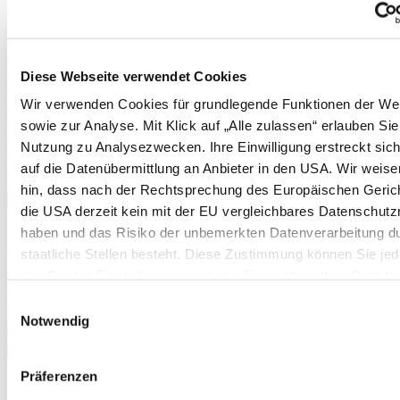
Physalis
Cranberries
Schneiden von Weinreben
Erdnüsse
Rhabarber
Diese Webseite verwendet Cookies
Erdnüsse
Spargel (aus Pflänzchen)
Wir verwenden Cookies für grundlegende Funktionen der We
Stachelbeeren
sowie zur Analyse. Mit Klick auf „Alle zulassen“ erlauben Sie
Kartoffeln
Nutzung zu Analysezwecken. Ihre Einwilligung erstreckt sic
Pflanzanleitung und Befruchtertabelle für Apfelbäume
Pflanzanleitung und Befruchtertabelle für Birnbäume
auf die Datenübermittlung an Anbieter in den USA. Wir weise
Pflanzkartoffeltabelle
hin, dass nach der Rechtsprechung des Europäischen Geric
Mehr anzeigen >>
die USA derzeit kein mit der EU vergleichbares Datenschutz
Pflanzkartoffeltabelle
haben und das Risiko der unbemerkten Datenverarbeitung d
Boden & Düngung
Düngertabelle
staatliche Stellen besteht. Diese Zustimmung können Sie jede
Brennnesseljauche
den Cookie-Einstellungen, in denen Sie auch weitere Details
Mulchen im Garten
unseren Cookies finden, widerrufen oder abstufen. Nähere
Mulchen im Gewächshaus
Einwilligungsauswahl
Terra Preta
Informationen zu Cookies finden Sie in
Notwendig
Mehr anzeigen >>
unserer Datenschutzerklärung.
✖
<
Zurück
|
Präferenzen
Startseite