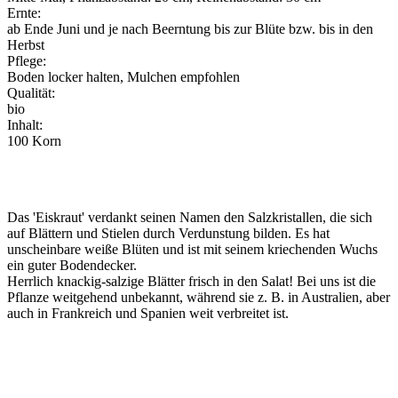
Ernte:
ab Ende Juni und je nach Beerntung bis zur Blüte bzw. bis in den
Herbst
Pflege:
Boden locker halten, Mulchen empfohlen
Qualität:
bio
Inhalt:
100 Korn
Das 'Eiskraut' verdankt seinen Namen den Salzkristallen, die sich
auf Blättern und Stielen durch Verdunstung bilden. Es hat
unscheinbare weiße Blüten und ist mit seinem kriechenden Wuchs
ein guter Bodendecker.
Herrlich knackig-salzige Blätter frisch in den Salat! Bei uns ist die
Pflanze weitgehend unbekannt, während sie z. B. in Australien, aber
auch in Frankreich und Spanien weit verbreitet ist.
Voranzucht
Pflanzung Freiland
Ernte