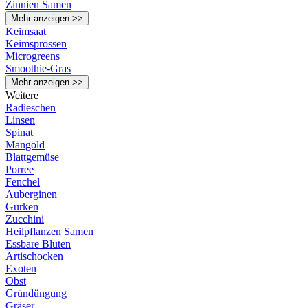
Zinnien Samen
Mehr anzeigen >>
Keimsaat
Keimsprossen
Microgreens
Smoothie-Gras
Mehr anzeigen >>
Weitere
Radieschen
Linsen
Spinat
Mangold
Blattgemüse
Porree
Fenchel
Auberginen
Gurken
Zucchini
Heilpflanzen Samen
Essbare Blüten
Artischocken
Exoten
Obst
Gründüngung
Gräser