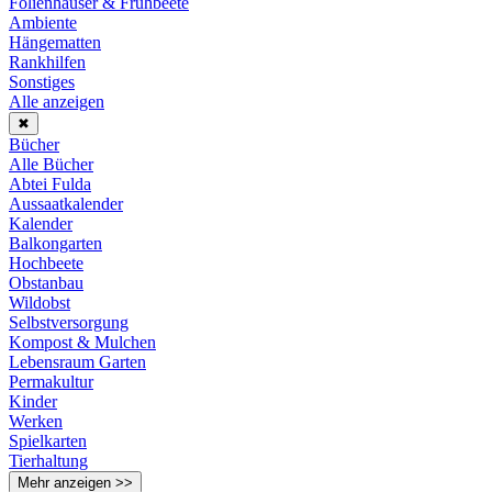
Folienhäuser & Frühbeete
Ambiente
Hängematten
Rankhilfen
Sonstiges
Alle anzeigen
✖
Bücher
Alle Bücher
Abtei Fulda
Aussaatkalender
Kalender
Balkongarten
Hochbeete
Obstanbau
Wildobst
Selbstversorgung
Kompost & Mulchen
Lebensraum Garten
Permakultur
Kinder
Werken
Spielkarten
Tierhaltung
Mehr anzeigen >>