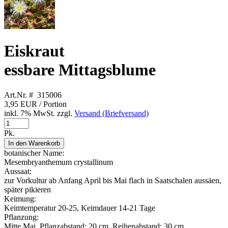
Eiskraut
essbare Mittagsblume
Art.Nr. # 315006
3,95 EUR
/ Portion
inkl. 7% MwSt. zzgl.
Versand (Briefversand)
Pk.
In den Warenkorb
botanischer Name:
Mesembryanthemum crystallinum
Aussaat:
zur Vorkultur ab Anfang April bis Mai flach in Saatschalen aussäen,
später pikieren
Keimung:
Keimtemperatur 20-25, Keimdauer 14-21 Tage
Pflanzung:
Mitte Mai, Pflanzabstand: 20 cm, Reihenabstand: 30 cm