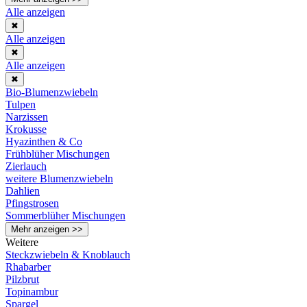
Alle anzeigen
✖
Alle anzeigen
✖
Alle anzeigen
✖
Bio-Blumenzwiebeln
Tulpen
Narzissen
Krokusse
Hyazinthen & Co
Frühblüher Mischungen
Zierlauch
weitere Blumenzwiebeln
Dahlien
Pfingstrosen
Sommerblüher Mischungen
Mehr anzeigen >>
Weitere
Steckzwiebeln & Knoblauch
Rhabarber
Pilzbrut
Topinambur
Spargel