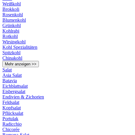
Weißkohl
Brokkoli
Rosenkohl
Blumenkohl
Grünkohl
Kohlrabi
Rotkohl
Wirsingkohl
Kohl Spezialitäten
Spitzkohl
Chinakohl
Mehr anzeigen >>
Salat
Asia Salat
Batavia
Eichblattsalat
Eisbergsalat
Endivien & Zichorien
Feldsalat
Kopfsalat
Pflücksalat
Portulak
Radicchio
Chicorée
Romana-Salat