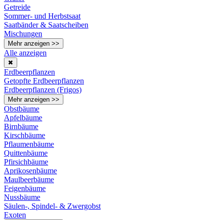
Getreide
Sommer- und Herbstsaat
Saatbänder & Saatscheiben
Mischungen
Mehr anzeigen >>
Alle anzeigen
✖
Erdbeerpflanzen
Getopfte Erdbeerpflanzen
Erdbeerpflanzen (Frigos)
Mehr anzeigen >>
Obstbäume
Apfelbäume
Birnbäume
Kirschbäume
Pflaumenbäume
Quittenbäume
Pfirsichbäume
Aprikosenbäume
Maulbeerbäume
Feigenbäume
Nussbäume
Säulen-, Spindel- & Zwergobst
Exoten