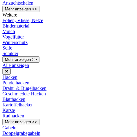
Anzuchtschalen
Mehr anzeigen >>
Weitere
Folien, Vliese, Netze
Bindematerial
Mulch
Vogelfutter
Winterschutz
Seife
Schilder
Mehr anzeigen >>
Alle anzeigen
✖
Hacken
Pendelhacken
Draht- & Bügelhacken
Geschmiedete Hacken
Blatthacken
Kartoffelhacken
Karste
Radhacken
Mehr anzeigen >>
Gabeln
Doppelgrabegabeln