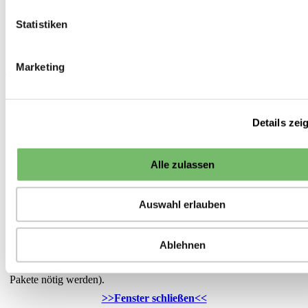
Biosaatgut
Essbare Blüten
Statistiken
Eiskraut essbare Mittagsblume
<<
Essbare Blüten
18 von 20
>>
Marketing
*Hinweis zu den Lieferzeiten:
Die Lieferung von Saisonware (Pflanzen, Pflanzkartoffeln,
Pflanzgut etc.) erfolgt bei frostfreier Witterung
ab
dem
Details zei
angegebenen Lieferzeitpunkt. Die Auslieferung erfolgt in der
Reihenfolge des Eingangs der Bestellungen. Darüber hinaus
versuchen wir Ihre Wünsche zum Liefertermin zu berücksichtigen.
Alle zulassen
Sonstige Ware, die sofort lieferbar ist, liefern wir in der Regel
innerhalb von 5 Werktagen ab Eingang der Bestellung. Falls Ware
Auswahl erlauben
nicht sofort verfügbar ist, ist die voraussichtliche Lieferzeit oder
das Datum der nächsten Nachlieferung an dieser Stelle angegeben.
Grundsätzlich versuchen wir die Anzahl der Sendungen gering zu
Ablehnen
halten. Daher versenden wir Ihre gesamte Bestellung erst dann,
wenn alle Artikel verfügbar sind (sofern nicht ohnehin mehrere
Pakete nötig werden).
>>Fenster schließen<<