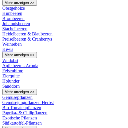
Mehr anzeigen >>
Obstgehölze
Himbeeren
Brombeeren
Johannisbeeren
Stachelbeeren
Heidelbeeren & Blaubeeren
Preiselbeeren & Cranberrys
Weinreben
Kiwis
Mehr anzeigen >>
Wildobst
Apfelbeere - Aronia
Felsenbirne
Zierquitte
Holunder
Sanddorn
Mehr anzeigen >>
Gemüsepflanzen
Gemüsejungpflanzen Herbst
Bio Tomatenpflanzen
Paprika- & Chilipflanzen
Exotische Pflanzen
Süßkartoffel-Pflanzen