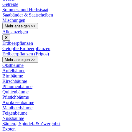
Getreide
Sommer- und Herbstsaat
Saatbänder & Saatscheiben
Mischungen
Mehr anzeigen >>
Alle anzeigen
✖
Erdbeerpflanzen
Getopfte Erdbeerpflanzen
Erdbeerpflanzen (Frigos)
Mehr anzeigen >>
Obstbäume
Apfelbäume
Birnbäume
Kirschbäume
Pflaumenbäume
Quittenbäume
Pfirsichbäume
Aprikosenbäume
Maulbeerbäume
Feigenbäume
Nussbäume
Säulen-, Spindel- & Zwergobst
Exoten