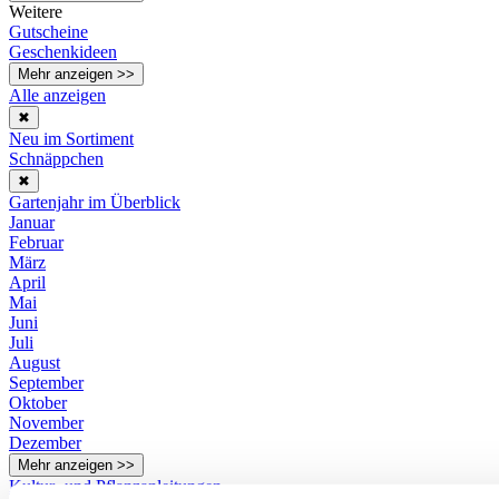
Weitere
Gutscheine
Geschenkideen
Mehr anzeigen >>
Alle anzeigen
✖
Neu im Sortiment
Schnäppchen
✖
Gartenjahr im Überblick
Januar
Februar
März
April
Mai
Juni
Juli
August
September
Oktober
November
Dezember
Mehr anzeigen >>
Kultur- und Pflanzanleitungen