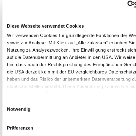
Physalis
Cranberries
Schneiden von Weinreben
Erdnüsse
Rhabarber
Diese Webseite verwendet Cookies
Erdnüsse
Spargel (aus Pflänzchen)
Wir verwenden Cookies für grundlegende Funktionen der We
Stachelbeeren
sowie zur Analyse. Mit Klick auf „Alle zulassen“ erlauben Sie
Kartoffeln
Nutzung zu Analysezwecken. Ihre Einwilligung erstreckt sic
Pflanzanleitung und Befruchtertabelle für Apfelbäume
Pflanzanleitung und Befruchtertabelle für Birnbäume
auf die Datenübermittlung an Anbieter in den USA. Wir weise
Pflanzkartoffeltabelle
hin, dass nach der Rechtsprechung des Europäischen Geric
Mehr anzeigen >>
die USA derzeit kein mit der EU vergleichbares Datenschutz
Pflanzkartoffeltabelle
haben und das Risiko der unbemerkten Datenverarbeitung d
Boden & Düngung
Düngertabelle
staatliche Stellen besteht. Diese Zustimmung können Sie jede
Brennnesseljauche
den Cookie-Einstellungen, in denen Sie auch weitere Details
Mulchen im Garten
unseren Cookies finden, widerrufen oder abstufen. Nähere
Mulchen im Gewächshaus
Einwilligungsauswahl
Terra Preta
Informationen zu Cookies finden Sie in
Notwendig
Mehr anzeigen >>
unserer Datenschutzerklärung.
✖
<
Zurück
|
Präferenzen
Startseite