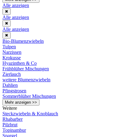
Alle anzeigen
✖
Alle anzeigen
✖
Alle anzeigen
✖
Bio-Blumenzwiebeln
Tulpen
Narzissen
Krokusse
Hyazinthen & Co
Frühblüher Mischungen
Zierlauch
weitere Blumenzwiebeln
Dahlien
Pfingstrosen
Sommerblüher Mischungen
Mehr anzeigen >>
Weitere
Steckzwiebeln & Knoblauch
Rhabarber
Pilzbrut
Topinambur
Spargel