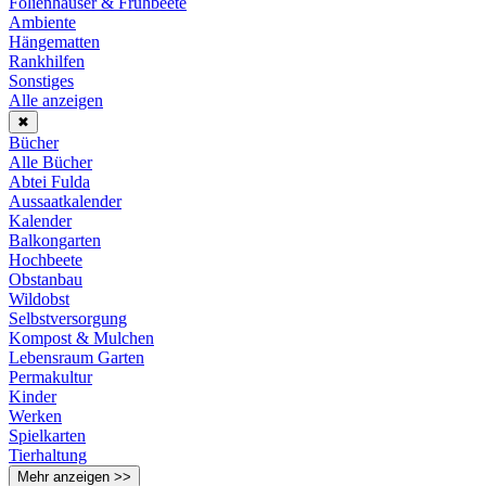
Folienhäuser & Frühbeete
Ambiente
Hängematten
Rankhilfen
Sonstiges
Alle anzeigen
✖
Bücher
Alle Bücher
Abtei Fulda
Aussaatkalender
Kalender
Balkongarten
Hochbeete
Obstanbau
Wildobst
Selbstversorgung
Kompost & Mulchen
Lebensraum Garten
Permakultur
Kinder
Werken
Spielkarten
Tierhaltung
Mehr anzeigen >>