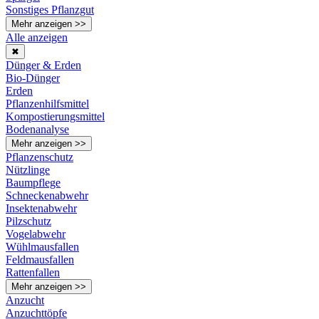
Sonstiges Pflanzgut
Mehr anzeigen >>
Alle anzeigen
✖
Dünger & Erden
Bio-Dünger
Erden
Pflanzenhilfsmittel
Kompostierungsmittel
Bodenanalyse
Mehr anzeigen >>
Pflanzenschutz
Nützlinge
Baumpflege
Schneckenabwehr
Insektenabwehr
Pilzschutz
Vogelabwehr
Wühlmausfallen
Feldmausfallen
Rattenfallen
Mehr anzeigen >>
Anzucht
Anzuchttöpfe