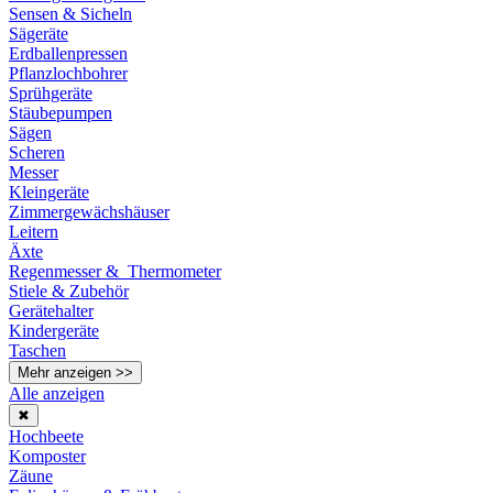
Sensen & Sicheln
Sägeräte
Erdballenpressen
Pflanzlochbohrer
Sprühgeräte
Stäubepumpen
Sägen
Scheren
Messer
Kleingeräte
Zimmergewächshäuser
Leitern
Äxte
Regenmesser & Thermometer
Stiele & Zubehör
Gerätehalter
Kindergeräte
Taschen
Mehr anzeigen >>
Alle anzeigen
✖
Hochbeete
Komposter
Zäune