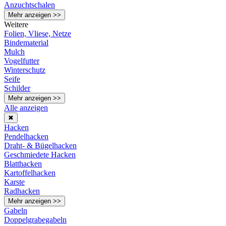
Anzuchtschalen
Mehr anzeigen >>
Weitere
Folien, Vliese, Netze
Bindematerial
Mulch
Vogelfutter
Winterschutz
Seife
Schilder
Mehr anzeigen >>
Alle anzeigen
✖
Hacken
Pendelhacken
Draht- & Bügelhacken
Geschmiedete Hacken
Blatthacken
Kartoffelhacken
Karste
Radhacken
Mehr anzeigen >>
Gabeln
Doppelgrabegabeln