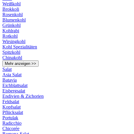
Weißkohl
Brokkoli
Rosenkohl
Blumenkohl
Grünkohl
Kohlrabi
Rotkohl
Wirsingkohl
Kohl Spezialitäten
Spitzkohl
Chinakohl
Mehr anzeigen >>
Salat
Asia Salat
Batavia
Eichblattsalat
Eisbergsalat
Endivien & Zichorien
Feldsalat
Kopfsalat
Pflücksalat
Portulak
Radicchio
Chicorée
Romana-Salat