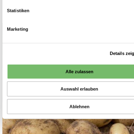
Pflanzkartoffeln
Colomba Pflanzkartoffeln, bio
Statistiken
Pflanzkartoffeln
1 von 115
>>
Marketing
Details zei
Alle zulassen
Auswahl erlauben
Ablehnen