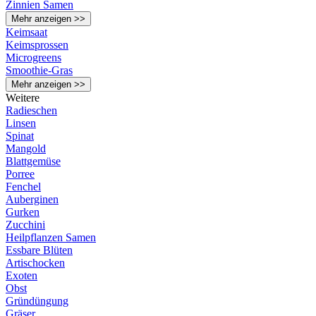
Zinnien Samen
Mehr anzeigen >>
Keimsaat
Keimsprossen
Microgreens
Smoothie-Gras
Mehr anzeigen >>
Weitere
Radieschen
Linsen
Spinat
Mangold
Blattgemüse
Porree
Fenchel
Auberginen
Gurken
Zucchini
Heilpflanzen Samen
Essbare Blüten
Artischocken
Exoten
Obst
Gründüngung
Gräser