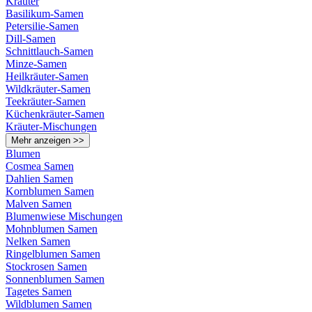
Kräuter
Basilikum-Samen
Petersilie-Samen
Dill-Samen
Schnittlauch-Samen
Minze-Samen
Heilkräuter-Samen
Wildkräuter-Samen
Teekräuter-Samen
Küchenkräuter-Samen
Kräuter-Mischungen
Mehr anzeigen >>
Blumen
Cosmea Samen
Dahlien Samen
Kornblumen Samen
Malven Samen
Blumenwiese Mischungen
Mohnblumen Samen
Nelken Samen
Ringelblumen Samen
Stockrosen Samen
Sonnenblumen Samen
Tagetes Samen
Wildblumen Samen