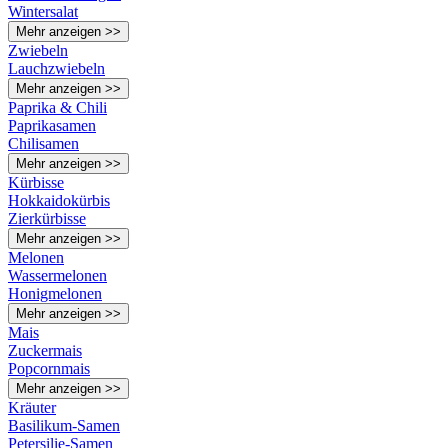
Wintersalat
Mehr anzeigen >>
Zwiebeln
Lauchzwiebeln
Mehr anzeigen >>
Paprika & Chili
Paprikasamen
Chilisamen
Mehr anzeigen >>
Kürbisse
Hokkaidokürbis
Zierkürbisse
Mehr anzeigen >>
Melonen
Wassermelonen
Honigmelonen
Mehr anzeigen >>
Mais
Zuckermais
Popcornmais
Mehr anzeigen >>
Kräuter
Basilikum-Samen
Petersilie-Samen