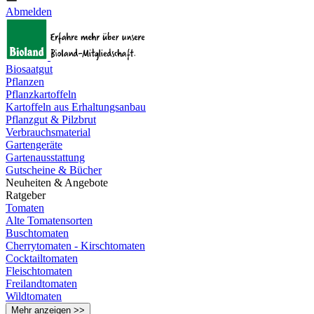
Abmelden
Biosaatgut
Pflanzen
Pflanzkartoffeln
Kartoffeln aus Erhaltungsanbau
Pflanzgut & Pilzbrut
Verbrauchsmaterial
Gartengeräte
Gartenausstattung
Gutscheine & Bücher
Neuheiten & Angebote
Ratgeber
Tomaten
Alte Tomatensorten
Buschtomaten
Cherrytomaten - Kirschtomaten
Cocktailtomaten
Fleischtomaten
Freilandtomaten
Wildtomaten
Mehr anzeigen >>