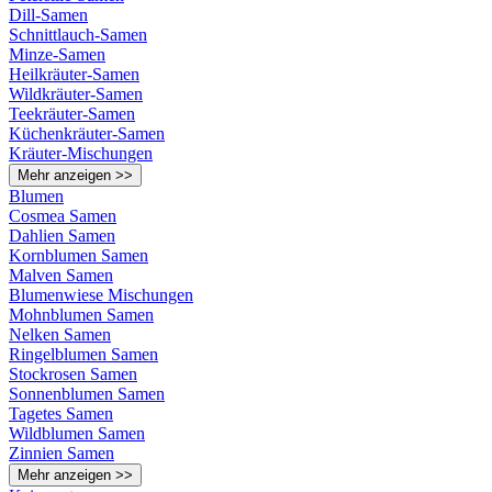
Dill-Samen
Schnittlauch-Samen
Minze-Samen
Heilkräuter-Samen
Wildkräuter-Samen
Teekräuter-Samen
Küchenkräuter-Samen
Kräuter-Mischungen
Mehr anzeigen >>
Blumen
Cosmea Samen
Dahlien Samen
Kornblumen Samen
Malven Samen
Blumenwiese Mischungen
Mohnblumen Samen
Nelken Samen
Ringelblumen Samen
Stockrosen Samen
Sonnenblumen Samen
Tagetes Samen
Wildblumen Samen
Zinnien Samen
Mehr anzeigen >>