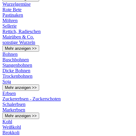
Wurzelgemüse
Rote Bete
Pastinaken
Möhren
Sellerie
Rettich, Radieschen
Mairüben & Co.
sonstige Wurzeln
Mehr anzeigen >>
Bohnen
Buschbohnen
Stangenbohnen
Dicke Bohnen
Trockenbohnen
Soja
Mehr anzeigen >>
Erbsen
Zuckererbsen - Zuckerschoten
Schalerbsen
Markerbsen
Mehr anzeigen >>
Kohl
Weißkohl
Brokkoli