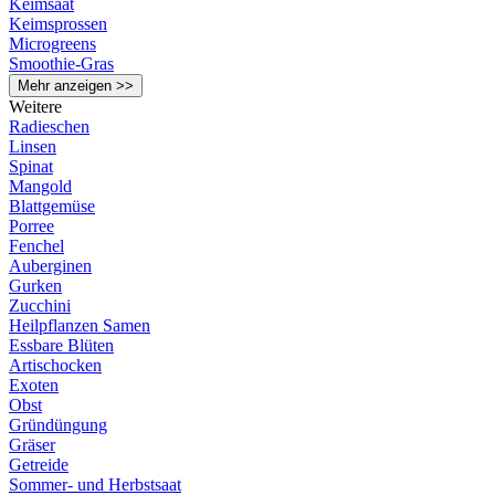
Keimsaat
Keimsprossen
Microgreens
Smoothie-Gras
Mehr anzeigen >>
Weitere
Radieschen
Linsen
Spinat
Mangold
Blattgemüse
Porree
Fenchel
Auberginen
Gurken
Zucchini
Heilpflanzen Samen
Essbare Blüten
Artischocken
Exoten
Obst
Gründüngung
Gräser
Getreide
Sommer- und Herbstsaat