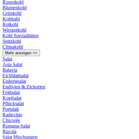
Rosenkohl
Blumenkohl
Grünkohl
Kohlrabi
Rotkohl
Wirsingkohl
Kohl Spezialitäten
Spitzkohl
Chinakohl
Mehr anzeigen >>
Salat
Asia Salat
Batavia
Eichblattsalat
Eisbergsalat
Endivien & Zichorien
Feldsalat
Kopfsalat
Pflücksalat
Portulak
Radicchio
Chicorée
Romana-Salat
Rucola
Salat Mischungen