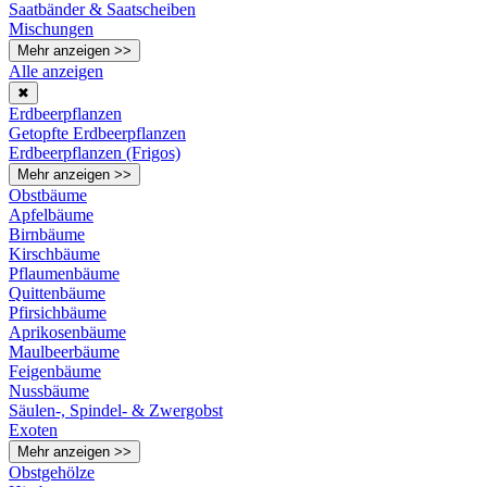
Saatbänder & Saatscheiben
Mischungen
Mehr anzeigen >>
Alle anzeigen
✖
Erdbeerpflanzen
Getopfte Erdbeerpflanzen
Erdbeerpflanzen (Frigos)
Mehr anzeigen >>
Obstbäume
Apfelbäume
Birnbäume
Kirschbäume
Pflaumenbäume
Quittenbäume
Pfirsichbäume
Aprikosenbäume
Maulbeerbäume
Feigenbäume
Nussbäume
Säulen-, Spindel- & Zwergobst
Exoten
Mehr anzeigen >>
Obstgehölze