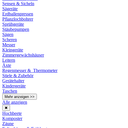
Sensen & Sicheln
Sägeräte
Erdballenpressen
Pflanzlochbohrer
Sprühgeräte
Stäubepumpen
Sägen
Scheren
Messer
Kleingeräte
Zimmergewächshäuser
Leitern
Äxte
Regenmesser & Thermometer
Stiele & Zubehör
Gerätehalter
Kindergeräte
Taschen
Mehr anzeigen >>
Alle anzeigen
✖
Hochbeete
Komposter
Zäune