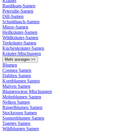
Kräuter
Basilikum-Samen
Petersilie-Samen
Dill-Samen
Schnittlauch-Samen
Minze-Samen
Heilkräuter-Samen
Wildkräuter-Samen
Teekräuter-Samen
Küchenkräuter-Samen
Kräuter-Mischungen
Mehr anzeigen >>
Blumen
Cosmea Samen
Dahlien Samen
Kornblumen Samen
Malven Samen
Blumenwiese Mischungen
Mohnblumen Samen
Nelken Samen
Ringelblumen Samen
Stockrosen Samen
Sonnenblumen Samen
Tagetes Samen
Wildblumen Samen