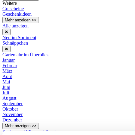
Weitere
Gutscheine
Geschenkideen
Mehr anzeigen >>
Alle anzeigen
✖
Neu im Sortiment
Schnäppchen
✖
Gartenjahr im Überblick
Januar
Februar
März
April
Mai
Juni
Juli
August
September
Oktober
November
Dezember
Mehr anzeigen >>
Kultur- und Pflanzanleitungen