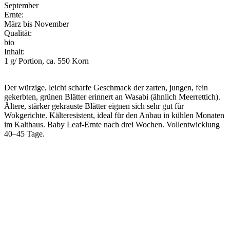
September
Ernte:
März bis November
Qualität:
bio
Inhalt:
1 g/ Portion, ca. 550 Korn
Der würzige, leicht scharfe Geschmack der zarten, jungen, fein
gekerbten, grünen Blätter erinnert an Wasabi (ähnlich Meerrettich).
Ältere, stärker gekrauste Blätter eignen sich sehr gut für
Wokgerichte. Kälteresistent, ideal für den Anbau in kühlen Monaten
im Kalthaus. Baby Leaf-Ernte nach drei Wochen. Vollentwicklung
40–45 Tage.
Voranzucht
Aussaat geschützt
Pflanzung geschützt
Aussaat Freiland
Pflanzung Freiland
Ernte
Jan
Feb