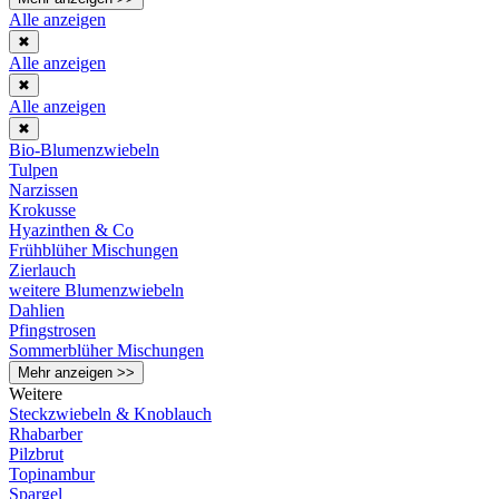
Alle anzeigen
✖
Alle anzeigen
✖
Alle anzeigen
✖
Bio-Blumenzwiebeln
Tulpen
Narzissen
Krokusse
Hyazinthen & Co
Frühblüher Mischungen
Zierlauch
weitere Blumenzwiebeln
Dahlien
Pfingstrosen
Sommerblüher Mischungen
Mehr anzeigen >>
Weitere
Steckzwiebeln & Knoblauch
Rhabarber
Pilzbrut
Topinambur
Spargel