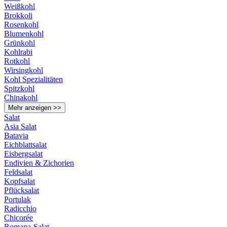
Weißkohl
Brokkoli
Rosenkohl
Blumenkohl
Grünkohl
Kohlrabi
Rotkohl
Wirsingkohl
Kohl Spezialitäten
Spitzkohl
Chinakohl
Mehr anzeigen >>
Salat
Asia Salat
Batavia
Eichblattsalat
Eisbergsalat
Endivien & Zichorien
Feldsalat
Kopfsalat
Pflücksalat
Portulak
Radicchio
Chicorée
Romana-Salat