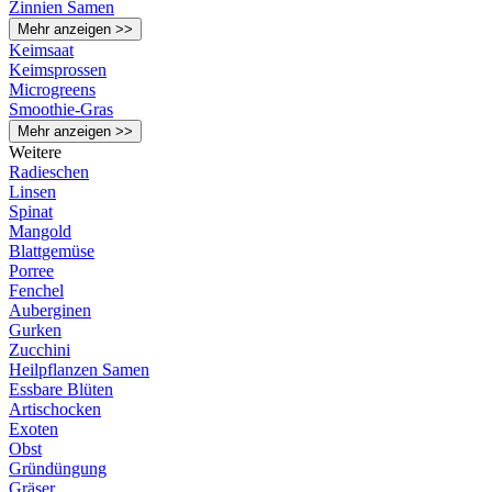
Zinnien Samen
Mehr anzeigen >>
Keimsaat
Keimsprossen
Microgreens
Smoothie-Gras
Mehr anzeigen >>
Weitere
Radieschen
Linsen
Spinat
Mangold
Blattgemüse
Porree
Fenchel
Auberginen
Gurken
Zucchini
Heilpflanzen Samen
Essbare Blüten
Artischocken
Exoten
Obst
Gründüngung
Gräser