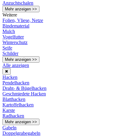
Anzuchtschalen
Mehr anzeigen >>
Weitere
Folien, Vliese, Netze
Bindematerial
Mulch
Vogelfutter
Winterschutz
Seife
Schilder
Mehr anzeigen >>
Alle anzeigen
✖
Hacken
Pendelhacken
Draht- & Bügelhacken
Geschmiedete Hacken
Blatthacken
Kartoffelhacken
Karste
Radhacken
Mehr anzeigen >>
Gabeln
Doppelgrabegabeln