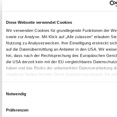
Physalis
Cranberries
Schneiden von Weinreben
Erdnüsse
Rhabarber
Diese Webseite verwendet Cookies
Erdnüsse
Spargel (aus Pflänzchen)
Wir verwenden Cookies für grundlegende Funktionen der We
Stachelbeeren
sowie zur Analyse. Mit Klick auf „Alle zulassen“ erlauben Sie
Kartoffeln
Nutzung zu Analysezwecken. Ihre Einwilligung erstreckt sic
Pflanzanleitung und Befruchtertabelle für Apfelbäume
Pflanzanleitung und Befruchtertabelle für Birnbäume
auf die Datenübermittlung an Anbieter in den USA. Wir weise
Pflanzkartoffeltabelle
hin, dass nach der Rechtsprechung des Europäischen Geric
Mehr anzeigen >>
die USA derzeit kein mit der EU vergleichbares Datenschutz
Pflanzkartoffeltabelle
haben und das Risiko der unbemerkten Datenverarbeitung d
Boden & Düngung
Düngertabelle
staatliche Stellen besteht. Diese Zustimmung können Sie jede
Brennnesseljauche
den Cookie-Einstellungen, in denen Sie auch weitere Details
Mulchen im Garten
unseren Cookies finden, widerrufen oder abstufen. Nähere
Mulchen im Gewächshaus
Einwilligungsauswahl
Terra Preta
Informationen zu Cookies finden Sie in
Notwendig
Mehr anzeigen >>
unserer Datenschutzerklärung.
✖
<
Zurück
|
Präferenzen
Startseite