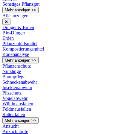
Sonstiges Pflanzgut
Mehr anzeigen >>
Alle anzeigen
✖
Dünger & Erden
Bio-Dünger
Erden
Pflanzenhilfsmittel
Kompostierungsmittel
Bodenanalyse
Mehr anzeigen >>
Pflanzenschutz
Nützlinge
Baumpflege
Schneckenabwehr
Insektenabwehr
Pilzschutz
Vogelabwehr
Wühlmausfallen
Feldmausfallen
Rattenfallen
Mehr anzeigen >>
Anzucht
Anzuchttöpfe