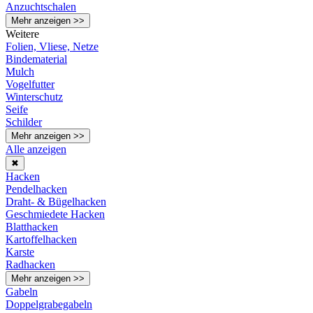
Anzuchtschalen
Mehr anzeigen >>
Weitere
Folien, Vliese, Netze
Bindematerial
Mulch
Vogelfutter
Winterschutz
Seife
Schilder
Mehr anzeigen >>
Alle anzeigen
✖
Hacken
Pendelhacken
Draht- & Bügelhacken
Geschmiedete Hacken
Blatthacken
Kartoffelhacken
Karste
Radhacken
Mehr anzeigen >>
Gabeln
Doppelgrabegabeln