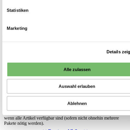
Biosaatgut
Kräuter
Statistiken
Teekräuter-Samen
Schafgarbe
Marketing
<<
Teekräuter-Samen
11 von 20
>>
*Hinweis zu den Lieferzeiten:
Die Lieferung von Saisonware (Pflanzen, Pflanzkartoffeln,
Details zei
Pflanzgut etc.) erfolgt bei frostfreier Witterung
ab
dem
angegebenen Lieferzeitpunkt. Die Auslieferung erfolgt in der
Reihenfolge des Eingangs der Bestellungen. Darüber hinaus
Alle zulassen
versuchen wir Ihre Wünsche zum Liefertermin zu berücksichtigen.
Sonstige Ware, die sofort lieferbar ist, liefern wir in der Regel
Auswahl erlauben
innerhalb von 5 Werktagen ab Eingang der Bestellung. Falls Ware
nicht sofort verfügbar ist, ist die voraussichtliche Lieferzeit oder
das Datum der nächsten Nachlieferung an dieser Stelle angegeben.
Ablehnen
Grundsätzlich versuchen wir die Anzahl der Sendungen gering zu
halten. Daher versenden wir Ihre gesamte Bestellung erst dann,
wenn alle Artikel verfügbar sind (sofern nicht ohnehin mehrere
Pakete nötig werden).