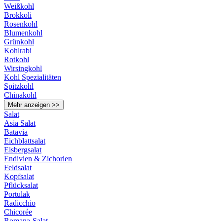
Weißkohl
Brokkoli
Rosenkohl
Blumenkohl
Grünkohl
Kohlrabi
Rotkohl
Wirsingkohl
Kohl Spezialitäten
Spitzkohl
Chinakohl
Mehr anzeigen >>
Salat
Asia Salat
Batavia
Eichblattsalat
Eisbergsalat
Endivien & Zichorien
Feldsalat
Kopfsalat
Pflücksalat
Portulak
Radicchio
Chicorée
Romana-Salat