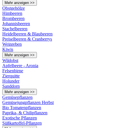
Mehr anzeigen >>
Obstgehölze
Himbeeren
Brombeeren
Johannisbeeren
Stachelbeeren
Heidelbeeren & Blaubeeren
Preiselbeeren & Cranberrys
Weinreben
Kiwis
Mehr anzeigen >>
Wildobst
Apfelbeere - Aronia
Felsenbirne
Zierquitte
Holunder
Sanddorn
Mehr anzeigen >>
Gemüsepflanzen
Gemüsejungpflanzen Herbst
Bio Tomatenpflanzen
Paprika- & Chilipflanzen
Exotische Pflanzen
Süßkartoffel-Pflanzen