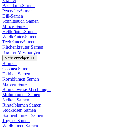
Kräuter
Basilikum-Samen
Petersilie-Samen
Dill-Samen
Schnittlauch-Samen
Minze-Samen
Heilkräuter-Samen
Wildkräuter-Samen
Teekräuter-Samen
Küchenkräuter-Samen
Kräuter-Mischungen
Mehr anzeigen >>
Blumen
Cosmea Samen
Dahlien Samen
Kornblumen Samen
Malven Samen
Blumenwiese Mischungen
Mohnblumen Samen
Nelken Samen
Ringelblumen Samen
Stockrosen Samen
Sonnenblumen Samen
Tagetes Samen
Wildblumen Samen