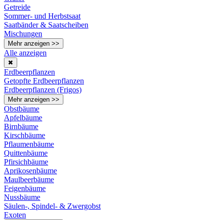
Getreide
Sommer- und Herbstsaat
Saatbänder & Saatscheiben
Mischungen
Mehr anzeigen >>
Alle anzeigen
✖
Erdbeerpflanzen
Getopfte Erdbeerpflanzen
Erdbeerpflanzen (Frigos)
Mehr anzeigen >>
Obstbäume
Apfelbäume
Birnbäume
Kirschbäume
Pflaumenbäume
Quittenbäume
Pfirsichbäume
Aprikosenbäume
Maulbeerbäume
Feigenbäume
Nussbäume
Säulen-, Spindel- & Zwergobst
Exoten