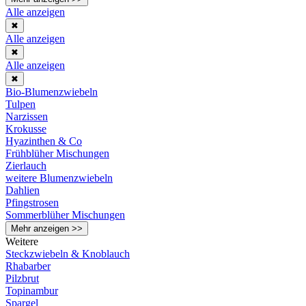
Alle anzeigen
✖
Alle anzeigen
✖
Alle anzeigen
✖
Bio-Blumenzwiebeln
Tulpen
Narzissen
Krokusse
Hyazinthen & Co
Frühblüher Mischungen
Zierlauch
weitere Blumenzwiebeln
Dahlien
Pfingstrosen
Sommerblüher Mischungen
Mehr anzeigen >>
Weitere
Steckzwiebeln & Knoblauch
Rhabarber
Pilzbrut
Topinambur
Spargel