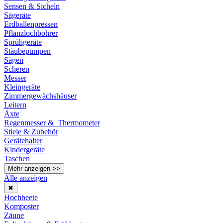
Sensen & Sicheln
Sägeräte
Erdballenpressen
Pflanzlochbohrer
Sprühgeräte
Stäubepumpen
Sägen
Scheren
Messer
Kleingeräte
Zimmergewächshäuser
Leitern
Äxte
Regenmesser & Thermometer
Stiele & Zubehör
Gerätehalter
Kindergeräte
Taschen
Mehr anzeigen >>
Alle anzeigen
✖
Hochbeete
Komposter
Zäune