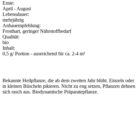
Ernte:
April - August
Lebensdauer:
mehrjährig
Anbauempfehlung:
Frosthart, geringer Nährstoffbedarf
Qualität:
bio
Inhalt:
0,5 g/ Portion - ausreichend für ca. 2-4 m²
Bekannte Heilpflanze, die ab dem zweiten Jahr blüht. Einzeln oder
in kleinen Büscheln pikieren. Nicht zu eng setzen, Pflanzen dehnen
sich rasch aus. Biodynamische Präparatepflanze.
Aussaat geschützt
Aussaat Freiland
Blüte
Ernte
Jan
Feb