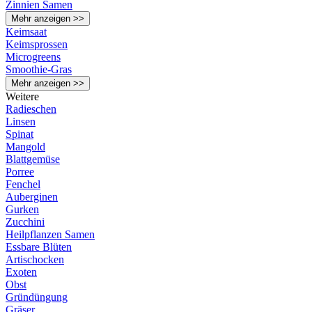
Zinnien Samen
Mehr anzeigen >>
Keimsaat
Keimsprossen
Microgreens
Smoothie-Gras
Mehr anzeigen >>
Weitere
Radieschen
Linsen
Spinat
Mangold
Blattgemüse
Porree
Fenchel
Auberginen
Gurken
Zucchini
Heilpflanzen Samen
Essbare Blüten
Artischocken
Exoten
Obst
Gründüngung
Gräser