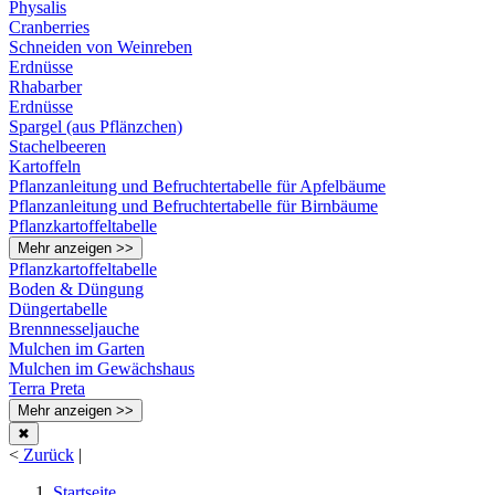
Physalis
Cranberries
Schneiden von Weinreben
Erdnüsse
Rhabarber
Erdnüsse
Spargel (aus Pflänzchen)
Stachelbeeren
Kartoffeln
Pflanzanleitung und Befruchtertabelle für Apfelbäume
Pflanzanleitung und Befruchtertabelle für Birnbäume
Pflanzkartoffeltabelle
Mehr anzeigen >>
Pflanzkartoffeltabelle
Boden & Düngung
Düngertabelle
Brennnesseljauche
Mulchen im Garten
Mulchen im Gewächshaus
Terra Preta
Mehr anzeigen >>
✖
<
Zurück
|
Startseite