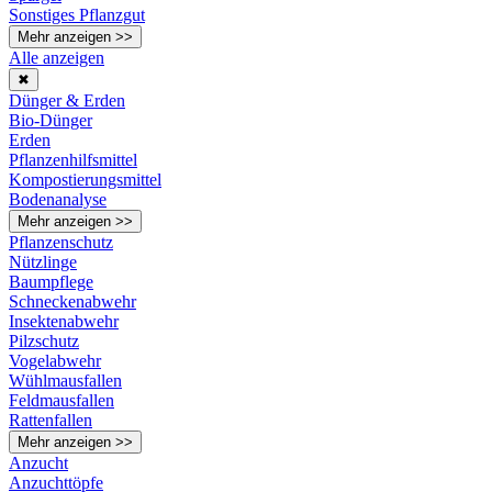
Sonstiges Pflanzgut
Mehr anzeigen >>
Alle anzeigen
✖
Dünger & Erden
Bio-Dünger
Erden
Pflanzenhilfsmittel
Kompostierungsmittel
Bodenanalyse
Mehr anzeigen >>
Pflanzenschutz
Nützlinge
Baumpflege
Schneckenabwehr
Insektenabwehr
Pilzschutz
Vogelabwehr
Wühlmausfallen
Feldmausfallen
Rattenfallen
Mehr anzeigen >>
Anzucht
Anzuchttöpfe