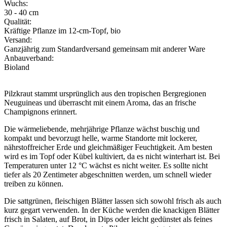
Wuchs:
30 - 40 cm
Qualität:
Kräftige Pflanze im 12-cm-Topf, bio
Versand:
Ganzjährig zum Standardversand gemeinsam mit anderer Ware
Anbauverband:
Bioland
Pilzkraut stammt ursprünglich aus den tropischen Bergregionen
Neuguineas und überrascht mit einem Aroma, das an frische
Champignons erinnert.
Die wärmeliebende, mehrjährige Pflanze wächst buschig und
kompakt und bevorzugt helle, warme Standorte mit lockerer,
nährstoffreicher Erde und gleichmäßiger Feuchtigkeit. Am besten
wird es im Topf oder Kübel kultiviert, da es nicht winterhart ist. Bei
Temperaturen unter 12 °C wächst es nicht weiter. Es sollte nicht
tiefer als 20 Zentimeter abgeschnitten werden, um schnell wieder
treiben zu können.
Die sattgrünen, fleischigen Blätter lassen sich sowohl frisch als auch
kurz gegart verwenden. In der Küche werden die knackigen Blätter
frisch in Salaten, auf Brot, in Dips oder leicht gedünstet als feines