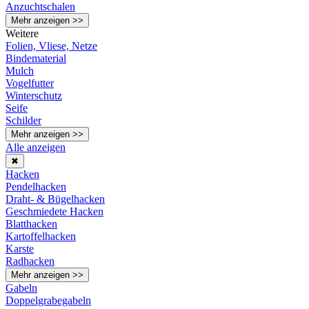
Anzuchtschalen
Mehr anzeigen >>
Weitere
Folien, Vliese, Netze
Bindematerial
Mulch
Vogelfutter
Winterschutz
Seife
Schilder
Mehr anzeigen >>
Alle anzeigen
✖
Hacken
Pendelhacken
Draht- & Bügelhacken
Geschmiedete Hacken
Blatthacken
Kartoffelhacken
Karste
Radhacken
Mehr anzeigen >>
Gabeln
Doppelgrabegabeln