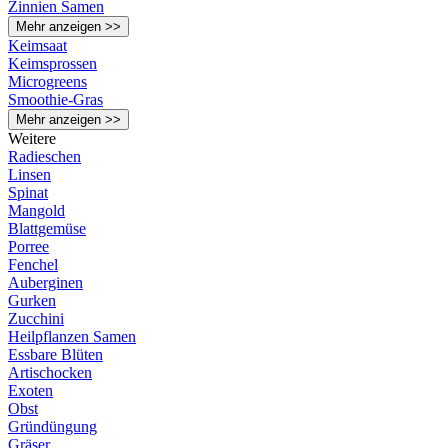
Zinnien Samen
Mehr anzeigen >>
Keimsaat
Keimsprossen
Microgreens
Smoothie-Gras
Mehr anzeigen >>
Weitere
Radieschen
Linsen
Spinat
Mangold
Blattgemüse
Porree
Fenchel
Auberginen
Gurken
Zucchini
Heilpflanzen Samen
Essbare Blüten
Artischocken
Exoten
Obst
Gründüngung
Gräser