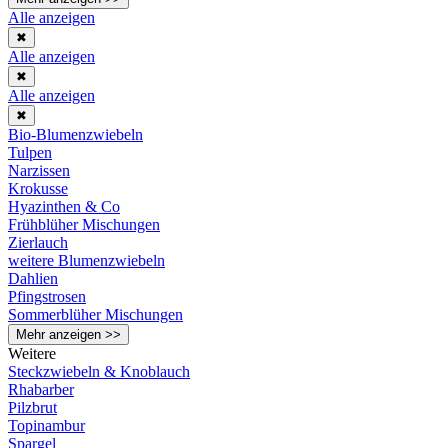
Alle anzeigen
✖
Alle anzeigen
✖
Alle anzeigen
✖
Bio-Blumenzwiebeln
Tulpen
Narzissen
Krokusse
Hyazinthen & Co
Frühblüher Mischungen
Zierlauch
weitere Blumenzwiebeln
Dahlien
Pfingstrosen
Sommerblüher Mischungen
Mehr anzeigen >>
Weitere
Steckzwiebeln & Knoblauch
Rhabarber
Pilzbrut
Topinambur
Spargel