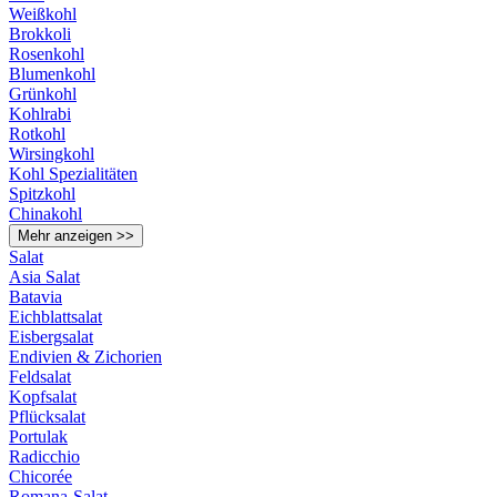
Weißkohl
Brokkoli
Rosenkohl
Blumenkohl
Grünkohl
Kohlrabi
Rotkohl
Wirsingkohl
Kohl Spezialitäten
Spitzkohl
Chinakohl
Mehr anzeigen >>
Salat
Asia Salat
Batavia
Eichblattsalat
Eisbergsalat
Endivien & Zichorien
Feldsalat
Kopfsalat
Pflücksalat
Portulak
Radicchio
Chicorée
Romana-Salat