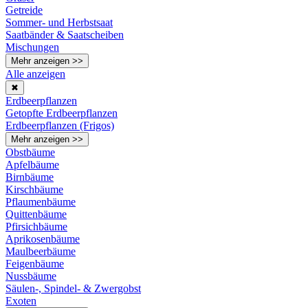
Getreide
Sommer- und Herbstsaat
Saatbänder & Saatscheiben
Mischungen
Mehr anzeigen >>
Alle anzeigen
✖
Erdbeerpflanzen
Getopfte Erdbeerpflanzen
Erdbeerpflanzen (Frigos)
Mehr anzeigen >>
Obstbäume
Apfelbäume
Birnbäume
Kirschbäume
Pflaumenbäume
Quittenbäume
Pfirsichbäume
Aprikosenbäume
Maulbeerbäume
Feigenbäume
Nussbäume
Säulen-, Spindel- & Zwergobst
Exoten