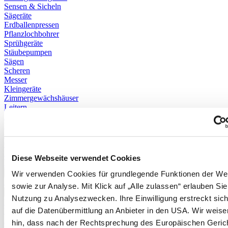
Sensen & Sicheln
Sägeräte
Erdballenpressen
Pflanzlochbohrer
Sprühgeräte
Stäubepumpen
Sägen
Scheren
Messer
Kleingeräte
Zimmergewächshäuser
Leitern
Äxte
Regenmesser & Thermometer
Stiele & Zubehör
Gerätehalter
Kindergeräte
Diese Webseite verwendet Cookies
Taschen
Mehr anzeigen >>
Wir verwenden Cookies für grundlegende Funktionen der We
Alle anzeigen
sowie zur Analyse. Mit Klick auf „Alle zulassen“ erlauben Sie
✖
Nutzung zu Analysezwecken. Ihre Einwilligung erstreckt sic
Hochbeete
auf die Datenübermittlung an Anbieter in den USA. Wir weise
Komposter
Zäune
hin, dass nach der Rechtsprechung des Europäischen Geric