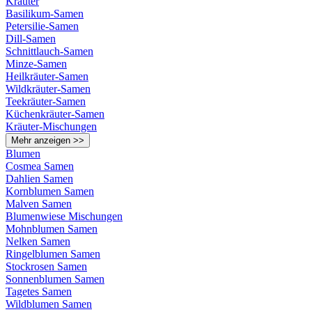
Kräuter
Basilikum-Samen
Petersilie-Samen
Dill-Samen
Schnittlauch-Samen
Minze-Samen
Heilkräuter-Samen
Wildkräuter-Samen
Teekräuter-Samen
Küchenkräuter-Samen
Kräuter-Mischungen
Mehr anzeigen >>
Blumen
Cosmea Samen
Dahlien Samen
Kornblumen Samen
Malven Samen
Blumenwiese Mischungen
Mohnblumen Samen
Nelken Samen
Ringelblumen Samen
Stockrosen Samen
Sonnenblumen Samen
Tagetes Samen
Wildblumen Samen