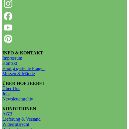
INFO & KONTAKT
Impressum
Kontakt
Häufig gestellte Fragen
Messen & Märkte
ÜBER HOF JEEBEL
Über Uns
Jobs
Newsletterarchiv
KONDITIONEN
AGB
Lieferung & Versand
Widerrufsrecht