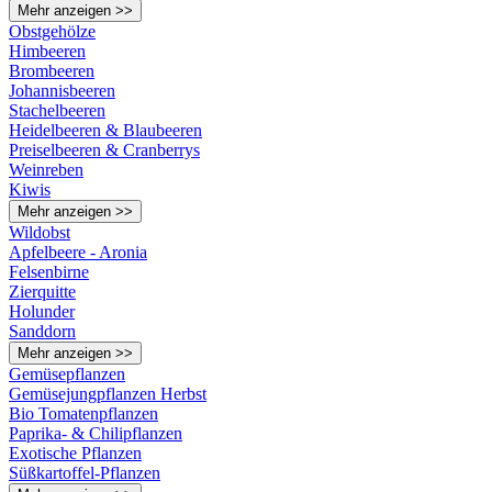
Mehr anzeigen >>
Obstgehölze
Himbeeren
Brombeeren
Johannisbeeren
Stachelbeeren
Heidelbeeren & Blaubeeren
Preiselbeeren & Cranberrys
Weinreben
Kiwis
Mehr anzeigen >>
Wildobst
Apfelbeere - Aronia
Felsenbirne
Zierquitte
Holunder
Sanddorn
Mehr anzeigen >>
Gemüsepflanzen
Gemüsejungpflanzen Herbst
Bio Tomatenpflanzen
Paprika- & Chilipflanzen
Exotische Pflanzen
Süßkartoffel-Pflanzen