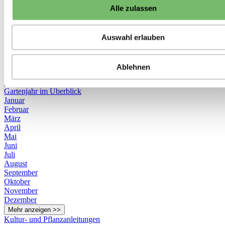
Weitere
Alle zulassen
Gutscheine
Geschenkideen
Mehr anzeigen >>
Auswahl erlauben
Alle anzeigen
✖
Neu im Sortiment
Ablehnen
Schnäppchen
✖
Gartenjahr im Überblick
Januar
Februar
März
April
Mai
Juni
Juli
August
September
Oktober
November
Dezember
Mehr anzeigen >>
Kultur- und Pflanzanleitungen